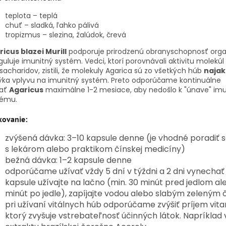
teplota – teplá
chuť – sladká, ľahko pálivá
tropizmus – slezina, žalúdok, črevá
icus blazei Murill
podporuje prirodzenú obranyschopnosť org
guluje imunitný systém. Vedci, ktorí porovnávali aktivitu molekú
sacharidov, zistili, že molekuly Agarica sú zo všetkých húb
najak
ýka vplyvu na imunitný systém. Preto odporúčame kontinuálne
vať
Agaricus
maximálne 1-2 mesiace, aby nedošlo k "únave" im
tému.
kovanie:
zvýšená dávka: 3–10 kapsule denne (je vhodné poradiť 
s lekárom alebo praktikom čínskej medicíny)
bežná dávka: 1–2 kapsule denne
odporúčame užívať vždy 5 dní v týždni a 2 dni vynechať
kapsule užívajte na lačno (min. 30 minút pred jedlom al
minút po jedle), zapíjajte vodou alebo slabým zeleným
pri užívaní vitálnych húb odporúčame zvýšiť príjem vit
ktorý zvyšuje vstrebateľnosť účinných látok. Napríklad