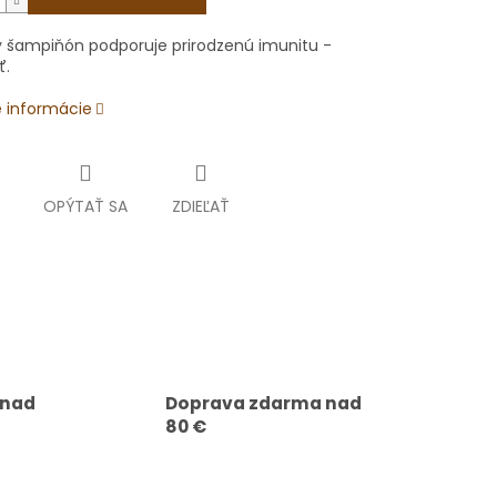
ky šampiňón podporuje prirodzenú imunitu -
ť.
é informácie
OPÝTAŤ SA
ZDIEĽAŤ
 nad
Doprava zdarma nad
80 €