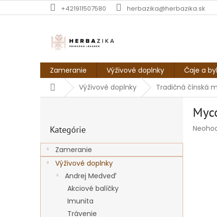
Prejsť
+421911507580
herbazika@herbazika.sk
na
obsah
Zameranie
Výživové doplnky
Čaje a by
Domov
Výživové doplnky
Tradičná čínská 
B
Myco
o
Preskočiť
č
Prieme
Neoho
Kategórie
kategórie
n
hodnot
ý
produk
Zameranie
p
je
Výživové doplnky
a
0,0
z
n
Andrej Medveď
5
e
Akciové balíčky
hviezdi
l
Imunita
Trávenie