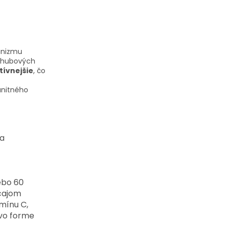
anizmu
l hubových
tívnejšie
, čo
unitného
sa
ebo 60
 čajom
amínu C,
 vo forme