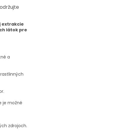
održujte
j extrakcie
h látok pre
tné a
rastlinných
or.
ie je možné
ých
zdrojoch
.