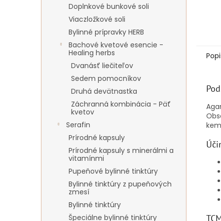
Doplnkové bunkové soli
Viaczložkové soli
Bylinné prípravky HERB
Bachové kvetové esencie -
Healing herbs
Popi
Dvanásť liečiteľov
Sedem pomocníkov
Pod
Druhá devätnastka
Záchranná kombinácia - Päť
Aga
kvetov
Obs
Serafin
kemp
Prírodné kapsuly
Úči
Prírodné kapsuly s minerálmi a
vitamínmi
Pupeňové bylinné tinktúry
Bylinné tinktúry z pupeňových
zmesí
Bylinné tinktúry
TCM
Špeciálne bylinné tinktúry