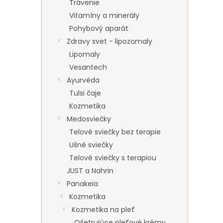
Trávenie
Vitamíny a minerály
Pohybový aparát
Zdravy svet - lipozomaly
Lipomaly
Vesantech
Ayurvéda
Tulsi čaje
Kozmetika
Medosviečky
Telové sviečky bez terapie
Ušné sviečky
Telové sviečky s terapiou
JUST a Nahrin
Panakeia
Kozmetika
Kozmetika na pleť
Ošetrujúce pleťové krémy