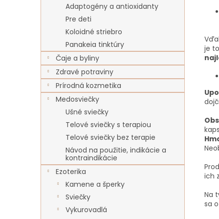
Adaptogény a antioxidanty
Pre deti
Koloidné striebro
Vďa
Panakeia tinktúry
je t
naj
Čaje a byliny
Zdravé potraviny
Prírodná kozmetika
Upo
Medosviečky
dojč
Ušné sviečky
Obs
Telové sviečky s terapiou
kaps
Telové sviečky bez terapie
Hmo
Neob
Návod na použitie, indikácie a
kontraindikácie
Prod
Ezoterika
ich 
Kamene a šperky
Na 
Sviečky
sa
o
Vykurovadlá