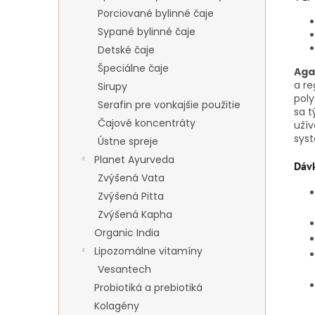
Porciované bylinné čaje
Sypané bylinné čaje
Detské čaje
Špeciálne čaje
Agar
a re
Sirupy
poly
Serafin pre vonkajšie použitie
sa t
Čajové koncentráty
uží
sys
Ústne spreje
Planet Ayurveda
Dáv
Zvýšená Vata
Zvýšená Pitta
Zvýšená Kapha
Organic India
Lipozomálne vitamíny
Vesantech
Probiotiká a prebiotiká
Kolagény