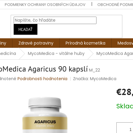
PODMIENKY OCHRANY OSOBNÝCH ÚDAJOV
OBCHODNÉ PODMI
HĽADAŤ
liny
Zdravé potraviny
Prírodná kozmetika
Medosv
medicína
MycoMedica - vitálne huby
MycoMedica Agari
Medica Agaricus 90 kapslí
M_22
rné
dnotené
Podrobnosti hodnotenia
Značka:
MycoMedica
enie
€28
tu
Jednotko
Skl
cena:
čiek.