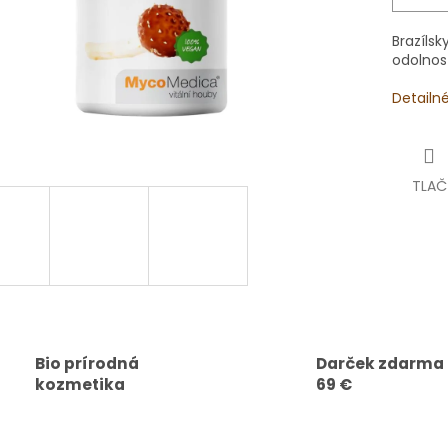
Brazíls
odolnos
Detailn
TLAČ
Bio prírodná
Darček zdarma
kozmetika
69 €