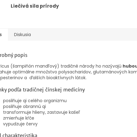
Liečivá sila prírody
s
Diskusia
robný popis
ricus (šampiňón mandľový) tradičné národy ho nazývajú
hubou
ahuje optimálne množstvo polysacharidov, glutamánových kom
esterinov a ďalších bioaktívnych látok.
nky podľa tradičnej čínskej medicíny
posilňuje qi celého organizmu
posilňuje obrannú qi
transformuje hlieny, zastavuje kašeľ
zmierňuje kŕče
vypudzuje červy
 charakteristika