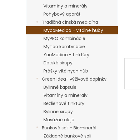
Vitamíny a minerály
Pohybový aparát
Tradičná čínská medicína
MycoMedica - vitálne huby
MyPRO kombinácie
MyTao kombinácie
YaoMedica - tinktúry
Detské sirupy
Prášky vitálnych húb
Green Idea- výživové doplnky
Bylinné kapsule
Vitamíny a mineraly
Bezliehové tinktúry
Bylinné sirupy
Masážné oleje
Bunkové soli - Biominerál
Základné bunkové soli