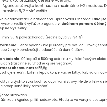
extraktu brazílskej čerešne Aceroly..
Agaricus užívajte kontinuálne maximálne 1-2 mesiace. D
pravidlo 5/2 - viď vyššie.
ka biofermentácii a následnému spracovaniu metódou
dvojite
o vysoko kvalitný výťažok z agarica
v ideálnom pomere účinnýc
lepšie výsledky
:
min. 30 % polysacharidov
(reálne býva 33-34 %)
zornenie
: Tento výrobok nie je určený pre deti do 3 rokov, teho
iace ženy. Neprekračujte odporúčanú dennú dávku.
ah balenia:
90 kapsúl á 500mg extraktu - v želatínových alebo 
ulách (rastlinné sú vhodné aj pre vegánov)
tnosť obsahu netto:
55,8g
sahuje efedrín, kofeín, lepok, konzervačné látky, farbivá ani cuk
ukty na týchto stránkach sú doplnkami stravy. Nejde o lieky a n
za predpísané lieky zamieňať.
týchto
stránkach
účinkoch
Agaricu
príliš
nedozviete
.
Hľadajte
vo
verejne
dostupn