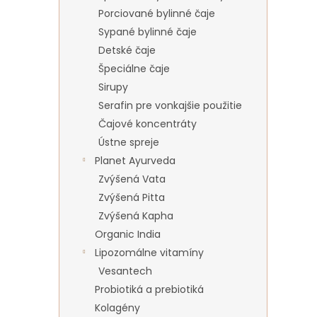
Porciované bylinné čaje
Sypané bylinné čaje
Detské čaje
Špeciálne čaje
Sirupy
Serafin pre vonkajšie použitie
Čajové koncentráty
Ústne spreje
Planet Ayurveda
Zvýšená Vata
Zvýšená Pitta
Zvýšená Kapha
Organic India
Lipozomálne vitamíny
Vesantech
Probiotiká a prebiotiká
Kolagény