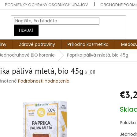
PODMIENKY OCHRANY OSOBNÝCH ÚDAJOV
OBCHODNÉ PODMI
HĽADAŤ
liny
Zdravé potraviny
Prírodná kozmetika
Medosv
Jednodruhové BIO korenie
Paprika pálivá mletá, bio 45g
ika pálivá mletá, bio 45g
S_811
rné
dnotené
Podrobnosti hodnotenia
enie
€3,
tu
Jednotko
Skla
cena:
čiek.
Položka
Jednodr