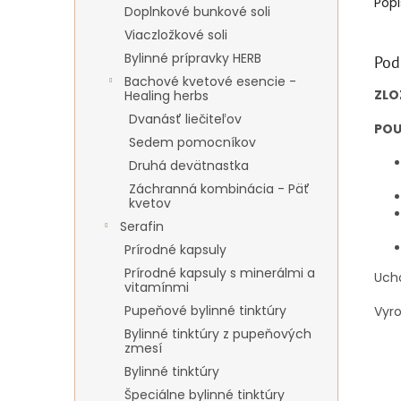
Popi
Doplnkové bunkové soli
Viaczložkové soli
Bylinné prípravky HERB
Pod
Bachové kvetové esencie -
ZLO
Healing herbs
Dvanásť liečiteľov
POU
Sedem pomocníkov
Druhá devätnastka
Záchranná kombinácia - Päť
kvetov
Serafin
Prírodné kapsuly
Prírodné kapsuly s minerálmi a
Uch
vitamínmi
Pupeňové bylinné tinktúry
Vyr
Bylinné tinktúry z pupeňových
zmesí
Bylinné tinktúry
Špeciálne bylinné tinktúry