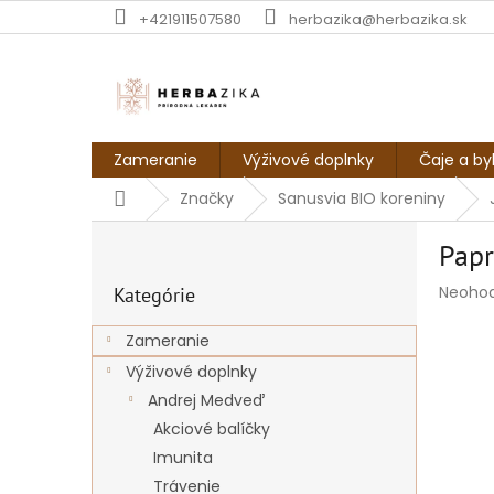
Prejsť
+421911507580
herbazika@herbazika.sk
na
obsah
Zameranie
Výživové doplnky
Čaje a by
Domov
Značky
Sanusvia BIO koreniny
B
Papr
o
Preskočiť
č
Prieme
Neoho
Kategórie
kategórie
n
hodnot
ý
produk
Zameranie
p
je
Výživové doplnky
a
0,0
z
n
Andrej Medveď
5
e
Akciové balíčky
hviezdi
l
Imunita
Trávenie