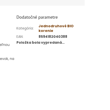
Dodatočné parametre
Jednodruhové BIO
Kategória
:
korenie
EAN
:
8594182040388
Položka bola vypredaná…
teľnou
ievok, na