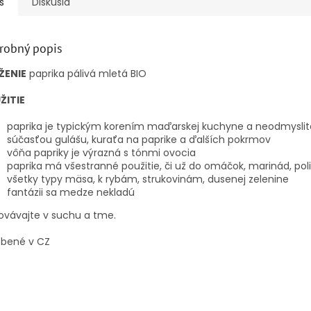
s
Diskusia
robný popis
ŽENIE
paprika pálivá mletá BIO
ŽITIE
paprika je typickým korením maďarskej kuchyne a neodmysli
súčasťou gulášu, kuraťa na paprike a ďalších pokrmov
vôňa papriky je výrazná s tónmi ovocia
paprika má všestranné použitie, či už do omáčok, marinád, pol
všetky typy mäsa, k rybám, strukovinám, dusenej zelenine
fantázii sa medze nekladú
ovávajte v suchu a tme.
obené v CZ