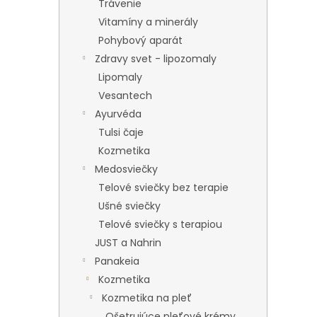
Trávenie
Vitamíny a minerály
Pohybový aparát
Zdravy svet - lipozomaly
Lipomaly
Vesantech
Ayurvéda
Tulsi čaje
Kozmetika
Medosviečky
Telové sviečky bez terapie
Ušné sviečky
Telové sviečky s terapiou
JUST a Nahrin
Panakeia
Kozmetika
Kozmetika na pleť
Ošetrujúce pleťové krémy