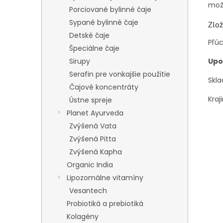
mož
Porciované bylinné čaje
Sypané bylinné čaje
Zlož
Detské čaje
Pľúc
Špeciálne čaje
Sirupy
Upo
Serafin pre vonkajšie použitie
Skla
Čajové koncentráty
Kraj
Ústne spreje
Planet Ayurveda
Zvýšená Vata
Zvýšená Pitta
Zvýšená Kapha
Organic India
Lipozomálne vitamíny
Vesantech
Probiotiká a prebiotiká
Kolagény