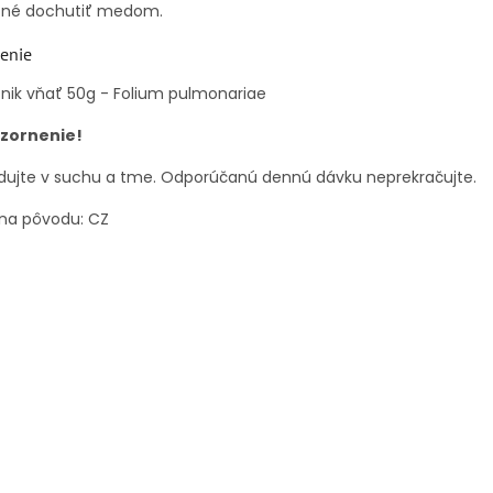
né dochutiť medom.
enie
nik vňať 50g - Folium pulmonariae
zornenie!
dujte v suchu a tme. Odporúčanú dennú dávku neprekračujte.
ina pôvodu: CZ