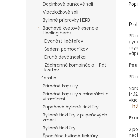
Doplnkové bunkové soli
Popi
Viaczložkové soli
Bylinné prípravky HERB
Pod
Bachové kvetové esencie -
Healing herbs
Pľúc
Dvanásť liečiteľov
pyro
myri
Sedem pomocníkov
vápe
Druhá devätnastka
Záchranná kombinácia - Päť
Použ
kvetov
Pľúc
Serafin
Prírodné kapsuly
Nari
Prírodné kapsuly s minerálmi a
14.1
vitamínmi
viac
-
ht
Pupeňové bylinné tinktúry
Bylinné tinktúry z pupeňových
Prí
zmesí
Bylinné tinktúry
2 po
nech
Špeciálne bylinné tinktúry