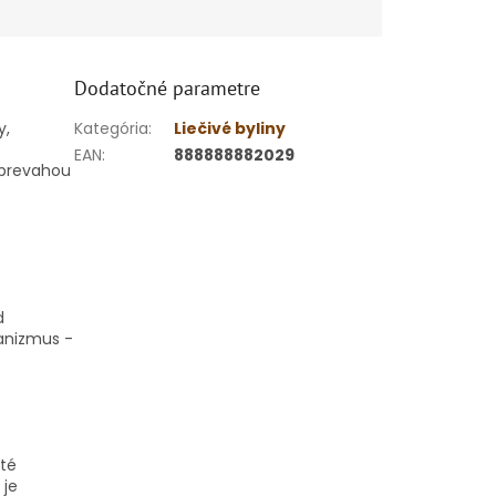
Dodatočné parametre
y,
Kategória
:
Liečivé byliny
EAN
:
888888882029
s prevahou
d
anizmus -
yté
 je