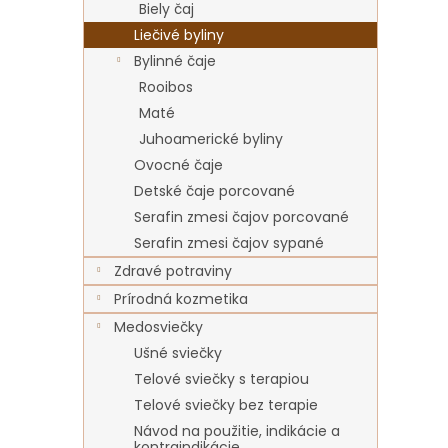
Biely čaj
Liečivé byliny
Bylinné čaje
Rooibos
Maté
Juhoamerické byliny
Ovocné čaje
Detské čaje porcované
Serafin zmesi čajov porcované
Serafin zmesi čajov sypané
Zdravé potraviny
Prírodná kozmetika
Medosviečky
Ušné sviečky
Telové sviečky s terapiou
Telové sviečky bez terapie
Návod na použitie, indikácie a
kontraindikácie