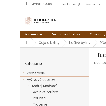
Prejsť
+421911507580
herbazika@herbazika.sk
na
obsah
Zameranie
Výživové doplnky
Čaje a by
Domov
Čaje a byliny
Liečivé byliny
Pľú
B
Pľúc
o
Preskočiť
č
Prieme
Neoho
Kategórie
kategórie
n
hodnot
ý
produk
Zameranie
p
je
Výživové doplnky
a
0,0
z
n
Andrej Medveď
5
e
Akciové balíčky
hviezdi
l
Imunita
Trávenie