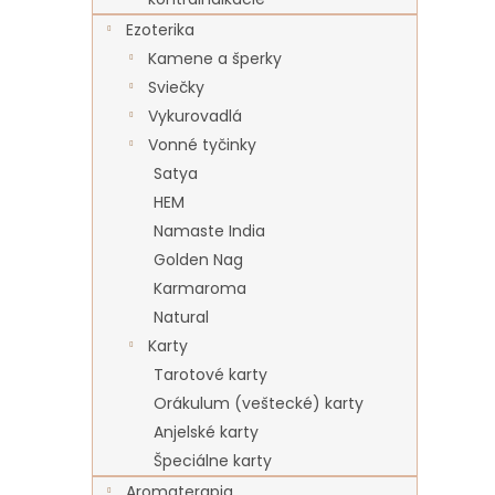
Ezoterika
Kamene a šperky
Sviečky
Vykurovadlá
Vonné tyčinky
Satya
HEM
Namaste India
Golden Nag
Karmaroma
Natural
Karty
Tarotové karty
Orákulum (veštecké) karty
Anjelské karty
Špeciálne karty
Aromaterapia