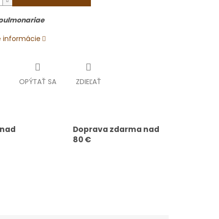
 pulmonariae
é informácie
OPÝTAŤ SA
ZDIEĽAŤ
 nad
Doprava zdarma nad
80 €