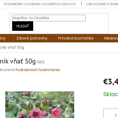
PODMIENKY OCHRANY OSOBNÝCH ÚDAJOV
OBCHODNÉ PODMI
HĽADAŤ
liny
Zdravé potraviny
Prírodná kozmetika
Medosv
cnik vňať 50g
nik vňať 50g
11813
rné
dnotené
Podrobnosti hodnotenia
enie
€3,
tu
Jednotko
Skl
cena:
čiek.