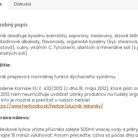
s
Diskusia
robný popis
nik obsahuje kyselinu kremičitú, saponíny, triesloviny, slizové látk
lizidínové alkaloidy, flavonoidy, organické kyseliny (kys. stearová,
stová), cukry, vitamín C, fytosterín, alantoín a minerálne soli (
natých solí).
itie:
nik prispieva k normálnej funkcii dýchacieho systému.
adenie Komisie EÚ č. 432/2012 (z dňa 16. mája 2012), ktoré platí o
2.2012 nám neumožňuje uvádzať účinky produktov na ľudský org
 info je možné si prečítať v našom herbári
tps://www.herbazika.sk/herbar/plucnik-lekarsky/
prava nálevu:
lievkové lyžice vňate pľúcnika zalejte 500ml vriacej vody a prikr
ajte 15 minút vylúhovať. Potom preceďte. Užíva sa počas dňa a