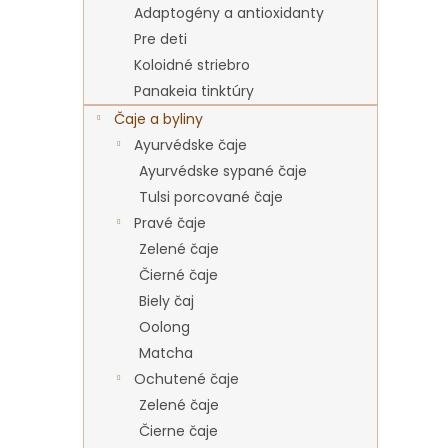
Adaptogény a antioxidanty
Pre deti
Koloidné striebro
Panakeia tinktúry
Čaje a byliny
Ayurvédske čaje
Ayurvédske sypané čaje
Tulsi porcované čaje
Pravé čaje
Zelené čaje
Čierné čaje
Biely čaj
Oolong
Matcha
Ochutené čaje
Zelené čaje
Čierne čaje