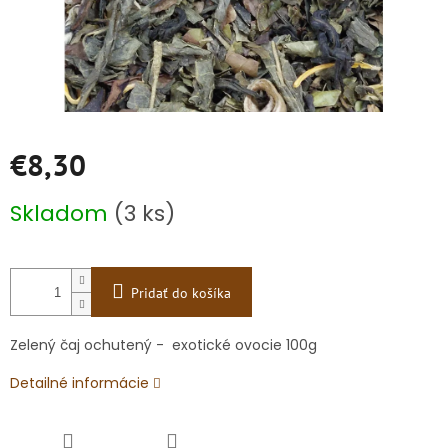
€8,30
Jednotková
Skladom
(3 ks)
cena:
Pridať do košíka
Zelený čaj ochutený - exotické ovocie 100g
Detailné informácie