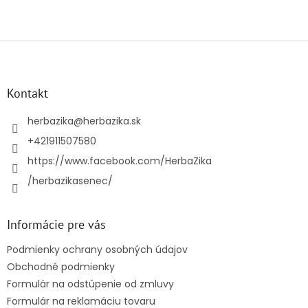
Z
á
p
ä
Kontakt
t
i
herbazika
@
herbazika.sk
e
+421911507580
https://www.facebook.com/HerbaZika
/herbazikasenec/
Informácie pre vás
Podmienky ochrany osobných údajov
Obchodné podmienky
Formulár na odstúpenie od zmluvy
Formulár na reklamáciu tovaru