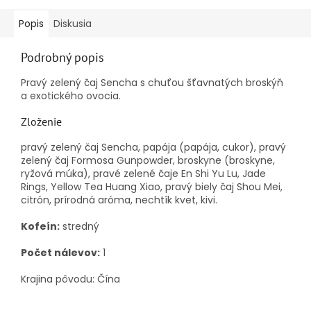
Popis
Diskusia
Podrobný popis
Pravý zelený čaj Sencha s chuťou šťavnatých broskýň
a exotického ovocia.
Zloženie
pravý zelený čaj Sencha, papája (papája, cukor), pravý
zelený čaj Formosa Gunpowder, broskyne (broskyne,
ryžová múka), pravé zelené čaje En Shi Yu Lu, Jade
Rings, Yellow Tea Huang Xiao, pravý biely čaj Shou Mei,
citrón, prírodná aróma, nechtík kvet, kivi.
Kofeín:
stredný
Počet nálevov:
1
Krajina pôvodu: Čína