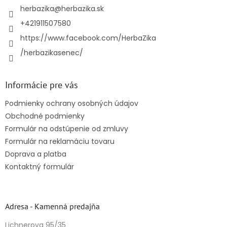
i
herbazika
@
herbazika.sk
e
+421911507580
https://www.facebook.com/HerbaZika
/herbazikasenec/
Informácie pre vás
Podmienky ochrany osobných údajov
Obchodné podmienky
Formulár na odstúpenie od zmluvy
Formulár na reklamáciu tovaru
Doprava a platba
Kontaktný formulár
Adresa - Kamenná predajňa
Lichnerova 95/35