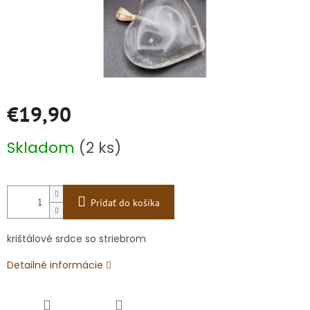
€19,90
Jednotková
Skladom
(2 ks)
cena:
Pridať do košíka
krištálové srdce so striebrom
Detailné informácie