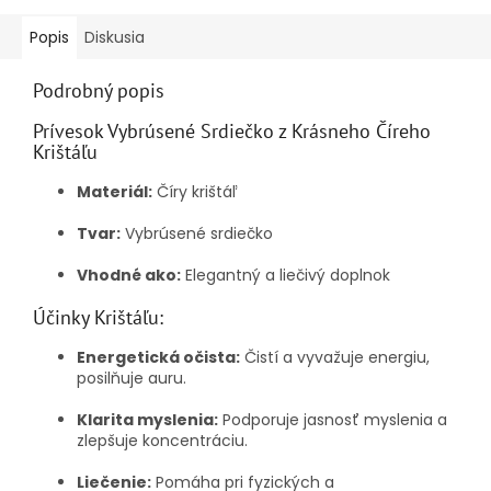
Popis
Diskusia
Podrobný popis
Prívesok Vybrúsené Srdiečko z Krásneho Číreho
Krištáľu
Materiál:
Číry krištáľ
Tvar:
Vybrúsené srdiečko
Vhodné ako:
Elegantný a liečivý doplnok
Účinky Krištáľu:
Energetická očista:
Čistí a vyvažuje energiu,
posilňuje auru.
Klarita myslenia:
Podporuje jasnosť myslenia a
zlepšuje koncentráciu.
Liečenie:
Pomáha pri fyzických a