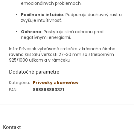
emocionálnych problémoch.
Posilnenie intuície:
Podporuje duchovný rast a
zvyšuje intuítivnosť.
Ochrana:
Poskytuje silnú ochranu pred
negatívnymi energiami.
Info:
Prívesok vybrúsené srdiečko z krásneho číreho
ravého krištáľu veľkosti 27-30 mm so strieborným
925/1000 uškom a v rámčeku
Dodatočné parametre
Kategória
:
Prívesky z kameňov
EAN
:
888888883321
Z
á
p
ä
Kontakt
t