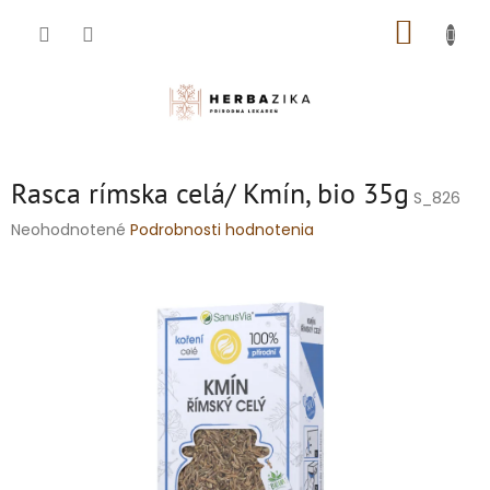
Prejsť
NÁKUP
na
obsah
KOŠÍK
Rasca rímska celá/ Kmín, bio 35g
S_826
Priemerné
Neohodnotené
Podrobnosti hodnotenia
hodnotenie
produktu
je
0,0
z
5
hviezdičiek.