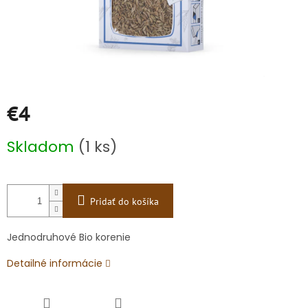
€4
Jednotková
Skladom
(1 ks)
cena:
Pridať do košíka
Jednodruhové Bio korenie
Detailné informácie