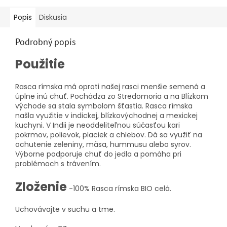
Popis
Diskusia
Podrobný popis
Použitie
Rasca rímska má oproti našej rasci menšie semená a
úplne inú chuť. Pochádza zo Stredomoria a na Blízkom
východe sa stala symbolom šťastia. Rasca rímska
našla využitie v indickej, blízkovýchodnej a mexickej
kuchyni. V Indii je neoddeliteľnou súčasťou kari
pokrmov, polievok, placiek a chlebov. Dá sa využiť na
ochutenie zeleniny, mäsa, hummusu alebo syrov.
Výborne podporuje chuť do jedla a pomáha pri
problémoch s trávením.
Zloženie
-100% Rasca rímska BIO celá.
Uchovávajte v suchu a tme.