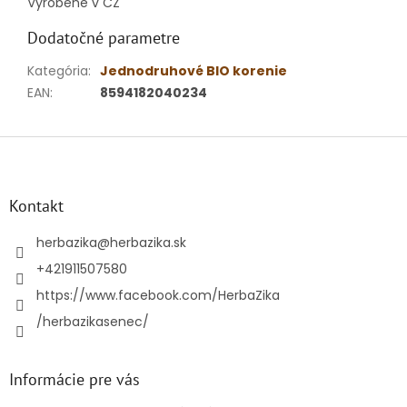
Vyrobené v CZ
Dodatočné parametre
Kategória
:
Jednodruhové BIO korenie
EAN
:
8594182040234
Z
á
p
ä
Kontakt
t
i
herbazika
@
herbazika.sk
e
+421911507580
https://www.facebook.com/HerbaZika
/herbazikasenec/
Informácie pre vás