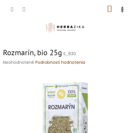
Prejsť
NÁKUP
na
obsah
KOŠÍK
Rozmarín, bio 25g
S_830
Priemerné
Neohodnotené
Podrobnosti hodnotenia
hodnotenie
produktu
je
0,0
z
5
hviezdičiek.