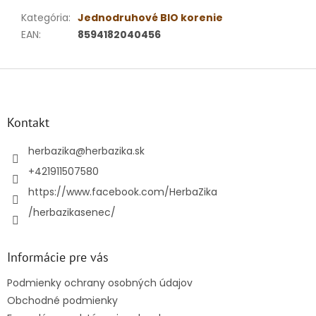
Kategória
:
Jednodruhové BIO korenie
EAN
:
8594182040456
Z
á
p
ä
Kontakt
t
i
herbazika
@
herbazika.sk
e
+421911507580
https://www.facebook.com/HerbaZika
/herbazikasenec/
Informácie pre vás
Podmienky ochrany osobných údajov
Obchodné podmienky