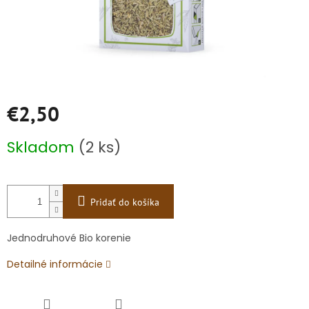
€2,50
Jednotková
Skladom
(2 ks)
cena:
Pridať do košíka
Jednodruhové Bio korenie
Detailné informácie