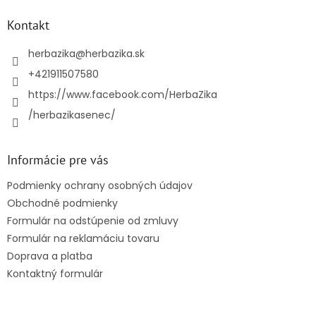
p
ä
Kontakt
t
i
herbazika
@
herbazika.sk
e
+421911507580
https://www.facebook.com/HerbaZika
/herbazikasenec/
Informácie pre vás
Podmienky ochrany osobných údajov
Obchodné podmienky
Formulár na odstúpenie od zmluvy
Formulár na reklamáciu tovaru
Doprava a platba
Kontaktný formulár