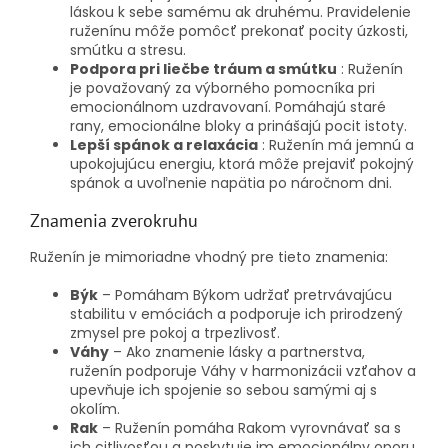
láskou k sebe samému ak druhému. Pravidelenie
ruženínu môže pomôcť prekonať pocity úzkosti,
smútku a stresu.
Podpora pri liečbe tráum a smútku
: Ruženín
je považovaný za výborného pomocníka pri
emocionálnom uzdravovaní. Pomáhajú staré
rany, emocionálne bloky a prinášajú pocit istoty.
Lepší spánok a relaxácia
: Ruženín má jemnú a
upokojujúcu energiu, ktorá môže prejaviť pokojný
spánok a uvoľnenie napätia po náročnom dni.
Znamenia zverokruhu
Ruženín je mimoriadne vhodný pre tieto znamenia:
Býk
– Pomáham Býkom udržať pretrvávajúcu
stabilitu v emóciách a podporuje ich prirodzený
zmysel pre pokoj a trpezlivosť.
Váhy
– Ako znamenie lásky a partnerstva,
ruženín podporuje Váhy v harmonizácii vzťahov a
upevňuje ich spojenie so sebou samými aj s
okolím.
Rak
– Ruženín pomáha Rakom vyrovnávať sa s
ich citlivosťou a poskytuje im emocionálny oporu