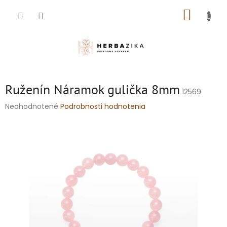
Prejsť
NÁKUP
na
obsah
KOŠÍK
Ruženín Náramok gulička 8mm
12569
Priemerné
Neohodnotené
Podrobnosti hodnotenia
hodnotenie
produktu
je
0,0
z
5
hviezdičiek.