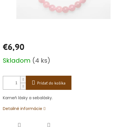
€6,90
Jednotková
Skladom
(4 ks)
cena:
Pridať do košíka
Kameň lásky a sebalásky.
Detailné informácie