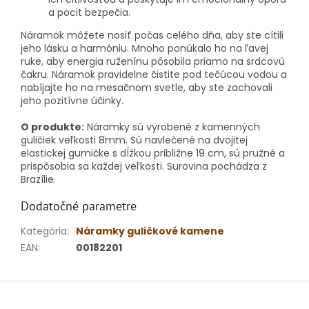
a pocit bezpečia.
Náramok môžete nosiť počas celého dňa, aby ste cítili
jeho lásku a harmóniu. Mnoho ponúkalo ho na ľavej
ruke, aby energia ruženínu pôsobila priamo na srdcovú
čakru. Náramok pravidelne čistite pod tečúcou vodou a
nabíjajte ho na mesačnom svetle, aby ste zachovali
jeho pozitívne účinky.
O produkte:
Náramky sú vyrobené z kamenných
guličiek veľkosti 8mm. Sú navlečené na dvojitej
elastickej gumičke s dĺžkou približne 19 cm, sú pružné a
prispôsobia sa každej veľkosti. Surovina pochádza z
Brazílie.
Dodatočné parametre
Kategória
:
Náramky guličkové kamene
EAN
:
00182201
Z
á