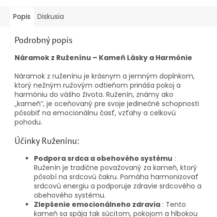
Popis
Diskusia
Podrobný popis
Náramok z Ruženínu – Kameň Lásky a Harmónie
Náramok z ruženínu je krásnym a jemným doplnkom,
ktorý nežným ružovým odtieňom prináša pokoj a
harmóniu do vášho života. Ruženín, známy ako
„kameň“, je oceňovaný pre svoje jedinečné schopnosti
pôsobiť na emocionálnu časť, vzťahy a celkovú
pohodu.
Účinky Ruženínu:
Podpora srdca a obehového systému
:
Ruženín je tradične považovaný za kameň, ktorý
pôsobí na srdcovú čakru. Pomáha harmonizovať
srdcovú energiu a podporuje zdravie srdcového a
obehového systému.
Zlepšenie emocionálneho zdravia
: Tento
kameň sa spája tak súcitom, pokojom a hlbokou