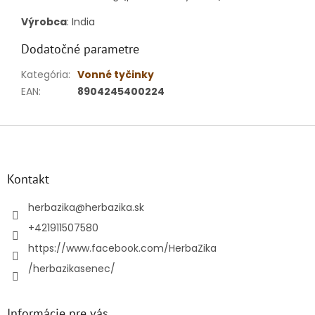
Výrobca
: India
Dodatočné parametre
Kategória
:
Vonné tyčinky
EAN
:
8904245400224
Z
á
p
ä
Kontakt
t
i
herbazika
@
herbazika.sk
e
+421911507580
https://www.facebook.com/HerbaZika
/herbazikasenec/
Informácie pre vás