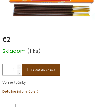
€2
Jednotková
Skladom
(1 ks)
cena:
Pridať do košíka
Vonné tyčinky
Detailné informácie