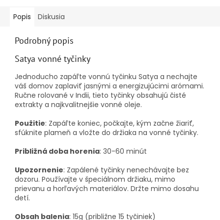
Popis
Diskusia
Podrobný popis
Satya vonné tyčinky
Jednoducho zapáľte vonnú tyčinku Satya a nechajte
váš domov zaplaviť jasnými a energizujúcimi arómami.
Ručne rolované v Indii, tieto tyčinky obsahujú čisté
extrakty a najkvalitnejšie vonné oleje.
Použitie
: Zapáľte koniec, počkajte, kým začne žiariť,
sfúknite plameň a vložte do držiaka na vonné tyčinky.
Približná doba horenia
: 30-60 minút
Upozornenie
: Zapálené tyčinky nenechávajte bez
dozoru. Používajte v špeciálnom držiaku, mimo
prievanu a horľavých materiálov. Držte mimo dosahu
detí.
Obsah balenia
: 15g (približne 15 tyčiniek)