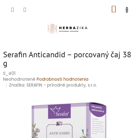
Prejsť
NÁKUP
na
obsah
KOŠÍK
Serafin Anticandid – porcovaný čaj 38
g
S_401
Priemerné
Neohodnotené
Podrobnosti hodnotenia
hodnotenie
Značka:
SERAFIN - prírodné produkty, s.r.o.
produktu
je
0,0
z
5
hviezdičiek.