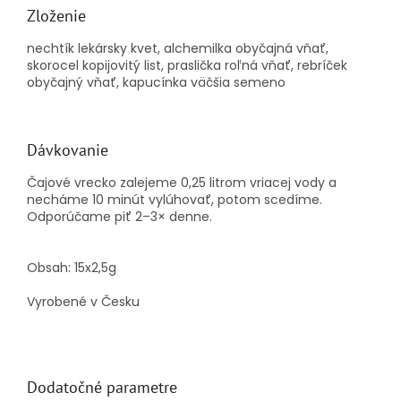
Zloženie
nechtík lekársky kvet, alchemilka obyčajná vňať,
skorocel kopijovitý list, praslička roľná vňať, rebríček
obyčajný vňať, kapucínka väčšia semeno
Dávkovanie
Čajové vrecko zalejeme 0,25 litrom vriacej vody a
necháme 10 minút vylúhovať, potom scedíme.
Odporúčame piť 2–3× denne.
Obsah: 15x2,5g
Vyrobené v Česku
Dodatočné parametre