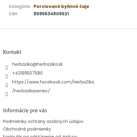
Kategória
:
Porciované bylinné čaje
EAN
:
8595634806521
Z
á
p
ä
Kontakt
t
i
herbazika
@
herbazika.sk
e
+421911507580
https://www.facebook.com/HerbaZika
/herbazikasenec/
Informácie pre vás
Podmienky ochrany osobných údajov
Obchodné podmienky
Formulár na odstúpenie od zmluvy