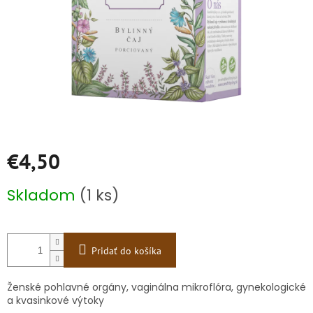
€4,50
Jednotková
Skladom
(1 ks)
cena:
Pridať do košíka
Ženské pohlavné orgány, vaginálna mikroflóra, gynekologické
a kvasinkové výtoky