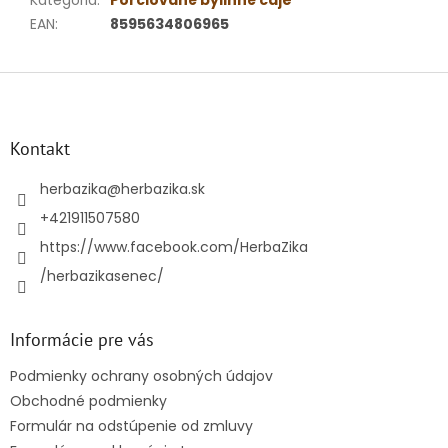
Kategória
:
Porciované bylinné čaje
EAN
:
8595634806965
Z
á
p
ä
Kontakt
t
i
herbazika
@
herbazika.sk
e
+421911507580
https://www.facebook.com/HerbaZika
/herbazikasenec/
Informácie pre vás
Podmienky ochrany osobných údajov
Obchodné podmienky
Formulár na odstúpenie od zmluvy