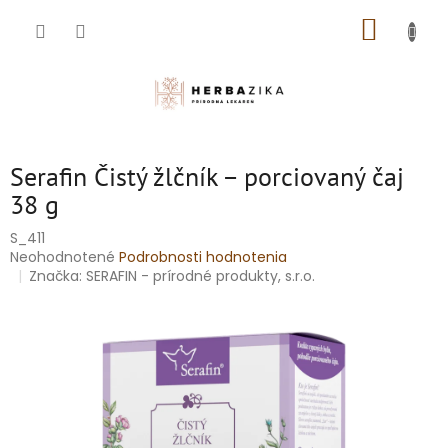
Prejsť
NÁKUP
na
obsah
KOŠÍK
Serafin Čistý žlčník – porciovaný čaj
38 g
S_411
Priemerné
Neohodnotené
Podrobnosti hodnotenia
hodnotenie
Značka:
SERAFIN - prírodné produkty, s.r.o.
produktu
je
0,0
z
5
hviezdičiek.