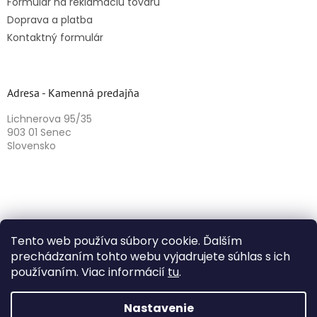
Formulár na reklamáciu tovaru
Doprava a platba
Kontaktný formulár
Adresa - Kamenná predajňa
Lichnerova 95/35
903 01 Senec
Slovensko
Tento web používa súbory cookie. Ďalším
prechádzaním tohto webu vyjadrujete súhlas s ich
používaním. Viac informácií
tu
.
Vytvoril Shoptet
Nastavenie