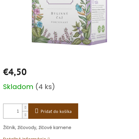
€4,50
Jednotková
Skladom
(4 ks)
cena:
Pridať do košíka
Žlčník, žlčovody, žlčové kamene