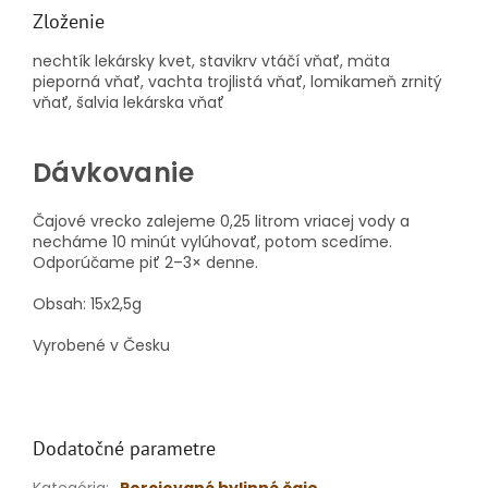
Zloženie
nechtík lekársky kvet, stavikrv vtáčí vňať, mäta
pieporná vňať, vachta trojlistá vňať, lomikameň zrnitý
vňať, šalvia lekárska vňať
Dávkovanie
Čajové vrecko zalejeme 0,25 litrom vriacej vody a
necháme 10 minút vylúhovať, potom scedíme.
Odporúčame piť 2–3× denne.
Obsah: 15x2,5g
Vyrobené v Česku
Dodatočné parametre