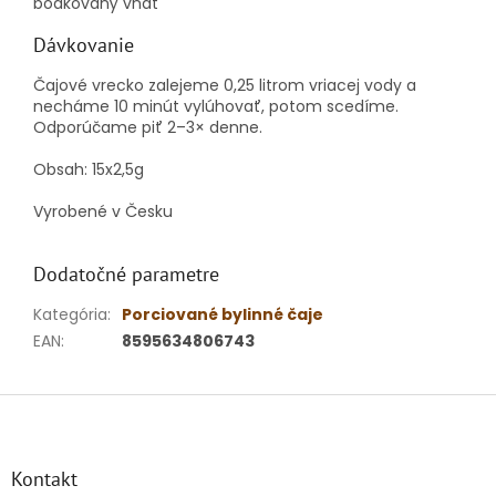
bodkovaný vňať
Dávkovanie
Čajové vrecko zalejeme 0,25 litrom vriacej vody a
necháme 10 minút vylúhovať, potom scedíme.
Odporúčame piť 2–3× denne.
Obsah: 15x2,5g
Vyrobené v Česku
Dodatočné parametre
Kategória
:
Porciované bylinné čaje
EAN
:
8595634806743
Z
á
p
ä
Kontakt