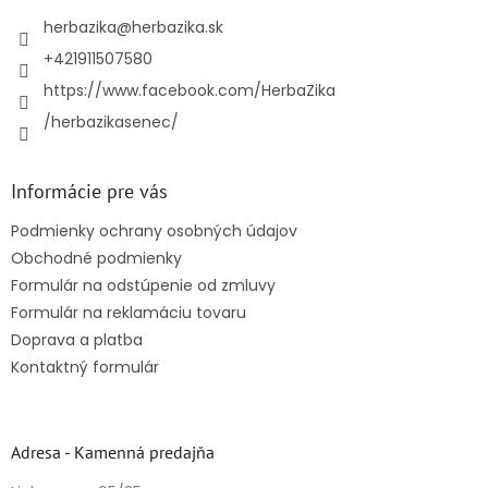
t
i
herbazika
@
herbazika.sk
e
+421911507580
https://www.facebook.com/HerbaZika
/herbazikasenec/
Informácie pre vás
Podmienky ochrany osobných údajov
Obchodné podmienky
Formulár na odstúpenie od zmluvy
Formulár na reklamáciu tovaru
Doprava a platba
Kontaktný formulár
Adresa - Kamenná predajňa