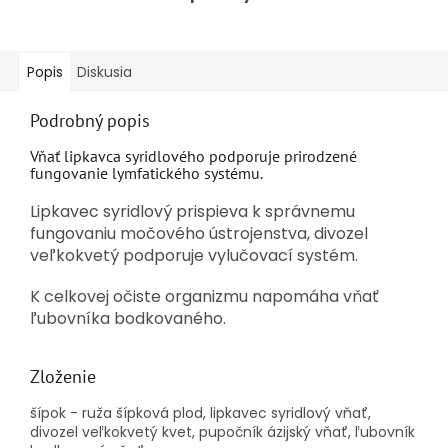
Popis
Diskusia
Podrobný popis
Vňať lipkavca syridlového podporuje prirodzené
fungovanie lymfatického systému.
Lipkavec syridlový prispieva k správnemu
fungovaniu močového ústrojenstva, divozel
veľkokvetý podporuje vylučovací systém.
K celkovej očiste organizmu napomáha vňať
ľubovníka bodkovaného.
Zloženie
šípok - ruža šípková plod, lipkavec syridlový vňať,
divozel veľkokvetý kvet, pupočník ázijský vňať, ľubovník