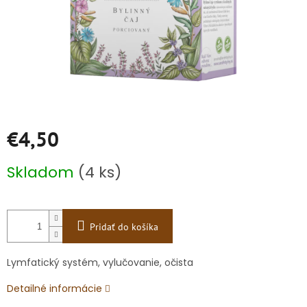
€4,50
Jednotková
Skladom
(4 ks)
cena:
Pridať do košíka
Lymfatický systém, vylučovanie, očista
Detailné informácie