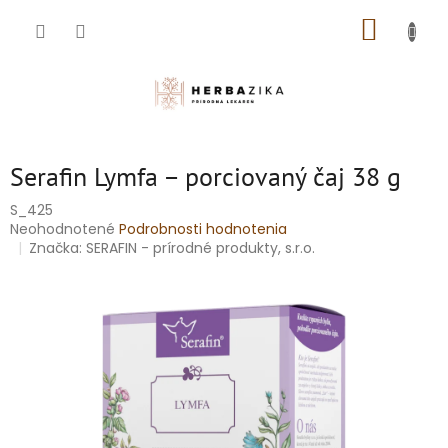
Prejsť
NÁKUP
na
obsah
KOŠÍK
Serafin Lymfa – porciovaný čaj 38 g
S_425
Priemerné
Neohodnotené
Podrobnosti hodnotenia
hodnotenie
Značka:
SERAFIN - prírodné produkty, s.r.o.
produktu
je
0,0
z
5
hviezdičiek.