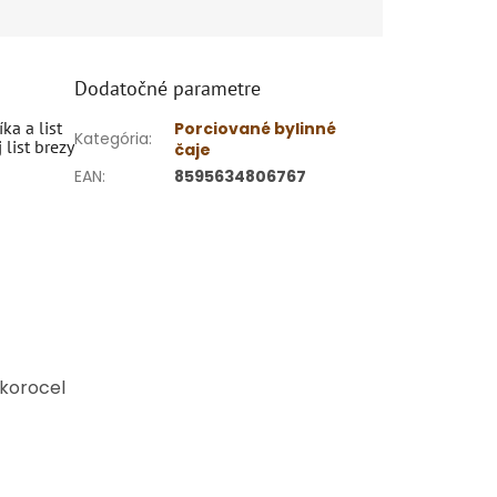
Dodatočné parametre
a a list
Porciované bylinné
Kategória
:
list brezy
čaje
EAN
:
8595634806767
skorocel