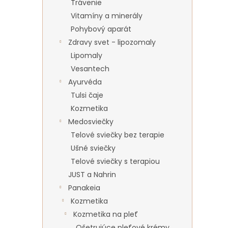
Trávenie
Vitamíny a minerály
Pohybový aparát
Zdravy svet - lipozomaly
Lipomaly
Vesantech
Ayurvéda
Tulsi čaje
Kozmetika
Medosviečky
Telové sviečky bez terapie
Ušné sviečky
Telové sviečky s terapiou
JUST a Nahrin
Panakeia
Kozmetika
Kozmetika na pleť
Ošetrujúce pleťové krémy