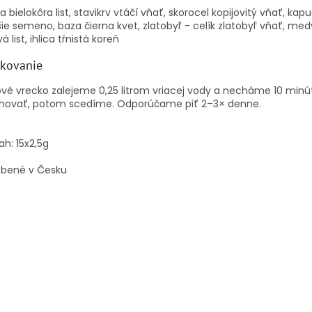
a bielokôra list, stavikrv vtáčí vňať, skorocel kopijovitý vňať, kap
ie semeno, baza čierna kvet, zlatobyľ - celík zlatobyľ vňať, me
vá list, ihlica tŕnistá koreň
kovanie
vé vrecko zalejeme 0,25 litrom vriacej vody a necháme 10 minú
úhovať, potom scedíme. Odporúčame piť 2–3× denne.
h: 15x2,5g
obené v Česku