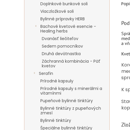
Doplnkové bunkové soli
Popi
Viaczložkové soli
Bylinné prípravky HERB
Pod
Bachové kvetové esencie -
Healing herbs
Sprá
medv
Dvanásť liečiteľov
a vň
Sedem pomocníkov
Druhá devätnastka
Kvet
Záchranná kombinácia - Päť
Kore
kvetov
med
Serafin
spr
Prírodné kapsuly
Prírodné kapsuly s minerálmi a
K s
vitamínmi
Pupeňové bylinné tinktúry
Sta
kop
Bylinné tinktúry z pupeňových
zmesí
Bylinné tinktúry
Zlo
Špeciálne bylinné tinktúry