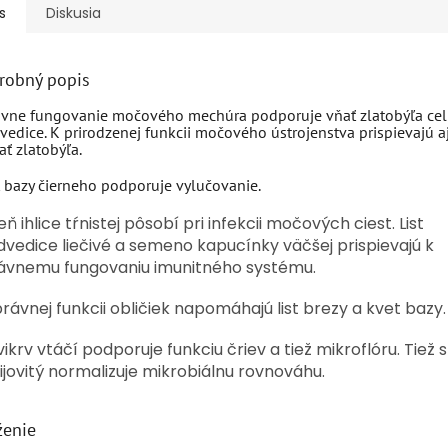
s
Diskusia
robný popis
vne fungovanie močového mechúra podporuje vňať zlatobýľa celík
edice. K prirodzenej funkcii močového ústrojenstva prispievajú aj 
ať zlatobýľa.
 bazy čierneho podporuje vylučovanie.
ň ihlice tŕnistej pôsobí pri infekcii močových ciest. List
vedice liečivé a semeno kapucínky väčšej prispievajú k
ávnemu fungovaniu imunitného systému.
právnej funkcii obličiek napomáhajú list brezy a kvet bazy.
vikrv vtáčí podporuje funkciu čriev a tiež mikroflóru. Tiež 
ijovitý normalizuje mikrobiálnu rovnováhu.
ženie