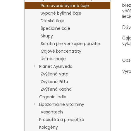
brez
Porciované bylinné čaje
väčš
Sypané bylinné čaje
lieči
Detské čaje
Dáv
Špeciálne čaje
Sirupy
Čajo
Serafin pre vonkajšie použitie
vyl
Čajové koncentráty
Ústne spreje
Obsa
Planet Ayurveda
Vyr
Zvýšená Vata
Zvýšená Pitta
Zvýšená Kapha
Organic India
Lipozomálne vitamíny
Vesantech
Probiotiká a prebiotiká
Kolagény