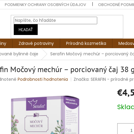
PODMIENKY OCHRANY OSOBNÝCH ÚDAJOV
OBCHODNÉ PODMI
HĽADAŤ
liny
Zdravé potraviny
Prírodná kozmetika
Medosv
ované bylinné čaje
Serafin Močový mechúr – porciovaný ča
fin Močový mechúr – porciovaný čaj 38 
rné
dnotené
Podrobnosti hodnotenia
Značka:
SERAFIN - prírodné pro
enie
€4,
tu
Jednotko
Skl
cena:
čiek.