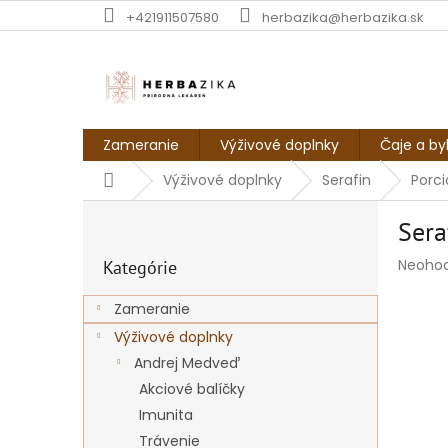
Prejsť
+421911507580
herbazika@herbazika.sk
na
obsah
Zameranie
Výživové doplnky
Čaje a by
Domov
Výživové doplnky
Serafin
Porci
B
Sera
o
Preskočiť
č
Prieme
Neoho
Kategórie
kategórie
n
hodnot
ý
produk
Zameranie
p
je
Výživové doplnky
a
0,0
z
n
Andrej Medveď
5
e
Akciové balíčky
hviezdi
l
Imunita
Trávenie