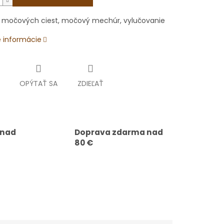
a močových ciest, močový mechúr, vylučovanie
é informácie
OPÝTAŤ SA
ZDIEĽAŤ
 nad
Doprava zdarma nad
80 €