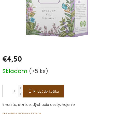
€4,50
Jednotková
Skladom
(>5 ks)
cena:
Pridať do košíka
Imunita, sliznice, dýchacie cesty, hojenie