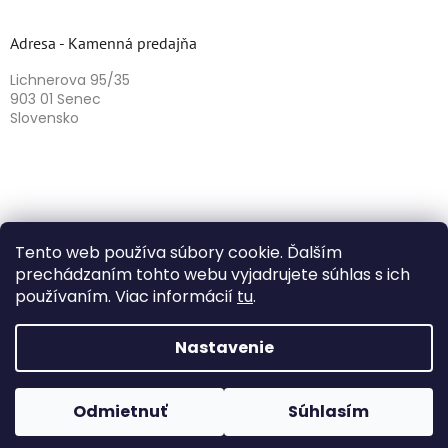
Adresa - Kamenná predajňa
Lichnerova 95/35
903 01 Senec
Slovensko
Tento web používa súbory cookie. Ďalším
prechádzaním tohto webu vyjadrujete súhlas s ich
používaním. Viac informácií
tu
.
Vytvoril Shoptet
Nastavenie
Copyright 2026
Herbazika
. Všetky práva vyhradené.
Odmietnuť
Súhlasím
Upraviť nastavenie cookies