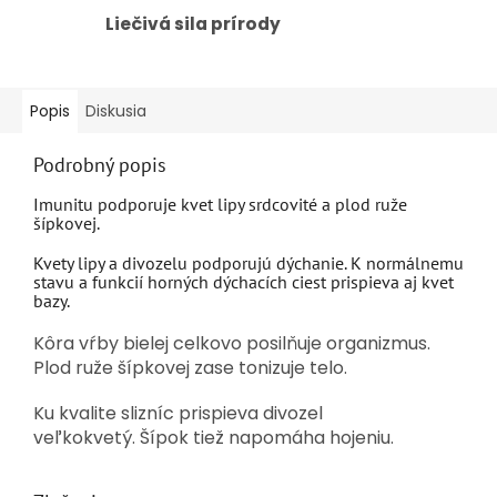
Liečivá sila prírody
Popis
Diskusia
Podrobný popis
Imunitu podporuje kvet lipy srdcovité a plod ruže
šípkovej.
Kvety lipy a divozelu podporujú dýchanie. K normálnemu
stavu a funkcií horných dýchacích ciest prispieva aj kvet
bazy.
Kôra vŕby bielej celkovo posilňuje organizmus.
Plod ruže šípkovej zase tonizuje telo.
Ku kvalite slizníc prispieva divozel
veľkokvetý. Šípok tiež napomáha hojeniu.