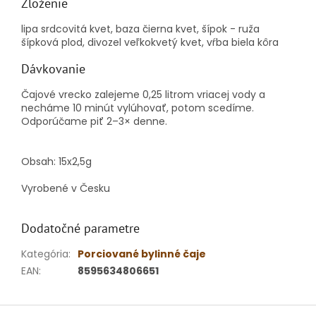
Zloženie
lipa srdcovitá kvet, baza čierna kvet, šípok - ruža
šípková plod, divozel veľkokvetý kvet, vŕba biela kôra
Dávkovanie
Čajové vrecko zalejeme 0,25 litrom vriacej vody a
necháme 10 minút vylúhovať, potom scedíme.
Odporúčame piť 2–3× denne.
Obsah: 15x2,5g
Vyrobené v Česku
Dodatočné parametre
Kategória
:
Porciované bylinné čaje
EAN
:
8595634806651
Z