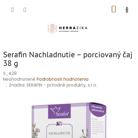
Prejsť
NÁKUP
na
obsah
KOŠÍK
Serafin Nachladnutie – porciovaný čaj
38 g
S_428
Priemerné
Neohodnotené
Podrobnosti hodnotenia
hodnotenie
Značka:
SERAFIN - prírodné produkty, s.r.o.
produktu
je
0,0
z
5
hviezdičiek.