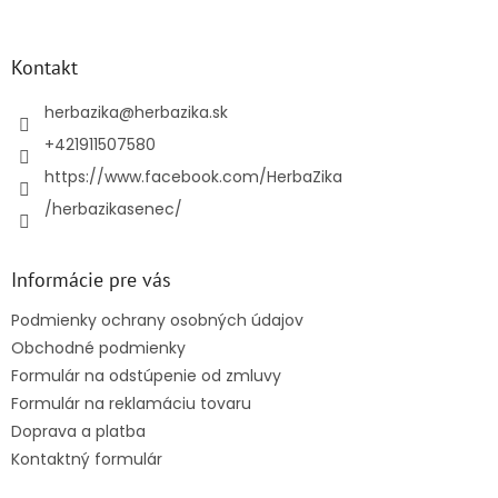
á
p
ä
Kontakt
t
i
herbazika
@
herbazika.sk
e
+421911507580
https://www.facebook.com/HerbaZika
/herbazikasenec/
Informácie pre vás
Podmienky ochrany osobných údajov
Obchodné podmienky
Formulár na odstúpenie od zmluvy
Formulár na reklamáciu tovaru
Doprava a platba
Kontaktný formulár