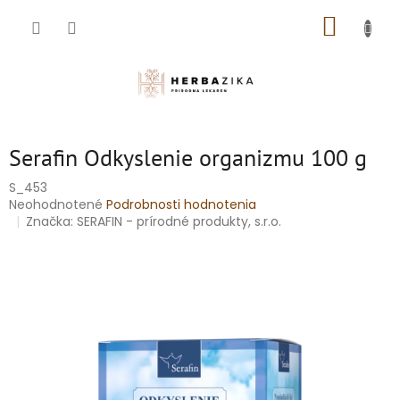
Prejsť
NÁKUP
na
obsah
KOŠÍK
Serafin Odkyslenie organizmu 100 g
S_453
Priemerné
Neohodnotené
Podrobnosti hodnotenia
hodnotenie
Značka:
SERAFIN - prírodné produkty, s.r.o.
produktu
je
0,0
z
5
hviezdičiek.