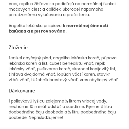
Vres, repík a žihľava sa podieľajú na normálnej funkcii
močových ciest a obličiek. Skorocel napomáha
prirodzenému vylučovaniu a prečisteniu.
Angelika lekárska prispieva
k normálnej činnosti
žalúdka a k pH rovnováhe.
Zloženie
fenikel obyčajný plod, angelika lekárska koreň, púpava
lekárska koreň a list, čubet benediktu vňať, repík
lekársky vňať, puškvorec koreň, skorocel kopijovitý list,
žihľava dvojdomá vňať, lopúch väčší koreň, stavikr
vtáči vňať, túžobník brestový vňať, vres obyčajný vňať
Dávkovanie
1 polievkovú lyžicu zalejeme ½ litrom vriacej vody,
necháme 10 minút odstáť a scedíme. Pijeme ½ litru
doobedného čaju doobeda a ½ litru poobedného čaju
poobede. Neprisladzujeme!