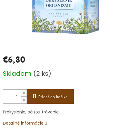
€6,80
Jednotková
Skladom
(2 ks)
cena:
Pridať do košíka
Prekyslenie, očista, trávenie
Detailné informácie