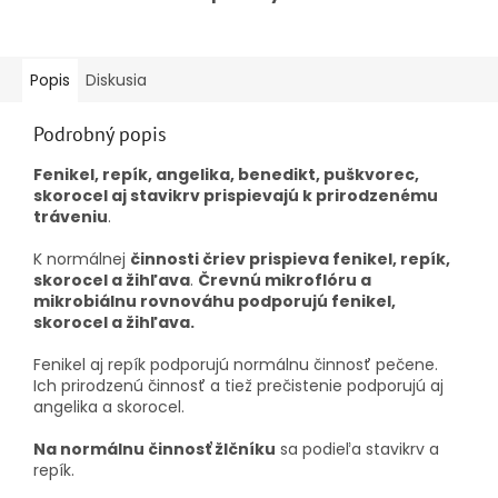
Popis
Diskusia
Podrobný popis
Fenikel, repík, angelika, benedikt, puškvorec,
skorocel aj stavikrv prispievajú k prirodzenému
tráveniu
.
K normálnej
činnosti čriev prispieva fenikel, repík,
skorocel a žihľava
.
Črevnú mikroflóru a
mikrobiálnu rovnováhu podporujú fenikel,
skorocel a žihľava.
Fenikel aj repík podporujú normálnu činnosť pečene.
Ich prirodzenú činnosť a tiež prečistenie podporujú aj
angelika a skorocel.
Na normálnu činnosť žlčníku
sa podieľa stavikrv a
repík.