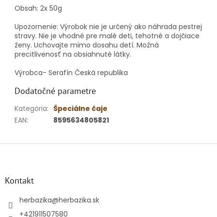
Obsah: 2x 50g
Upozornenie: Výrobok nie je určený ako náhrada pestrej
stravy.
Nie je vhodné pre malé deti, tehotné a dojčiace
ženy.
Uchovajte mimo dosahu detí.
Možná
precitlivenosť na obsiahnuté látky.
Výrobca- Serafín Česká republika
Dodatočné parametre
Kategória
:
Špeciálne čaje
EAN
:
8595634805821
Z
á
p
ä
Kontakt
t
i
herbazika
@
herbazika.sk
e
+421911507580