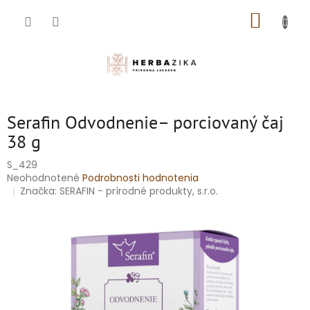
Prejsť
NÁKUP
na
obsah
KOŠÍK
Serafin Odvodnenie– porciovaný čaj
38 g
S_429
Priemerné
Neohodnotené
Podrobnosti hodnotenia
hodnotenie
Značka:
SERAFIN - prírodné produkty, s.r.o.
produktu
je
0,0
z
5
hviezdičiek.