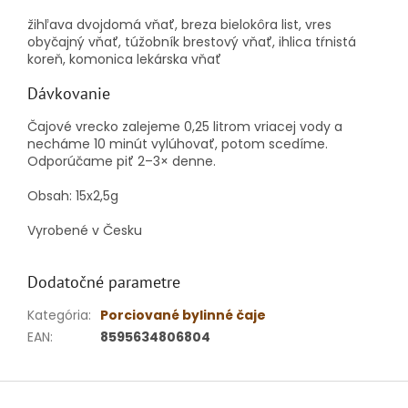
žihľava dvojdomá vňať, breza bielokôra list, vres
obyčajný vňať, túžobník brestový vňať, ihlica tŕnistá
koreň, komonica lekárska vňať
Dávkovanie
Čajové vrecko zalejeme 0,25 litrom vriacej vody a
necháme 10 minút vylúhovať, potom scedíme.
Odporúčame piť 2–3× denne.
Obsah: 15x2,5g
Vyrobené v Česku
Dodatočné parametre
Kategória
:
Porciované bylinné čaje
EAN
:
8595634806804
Z