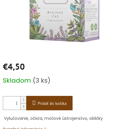
€4,50
Jednotková
Skladom
(3 ks)
cena:
Pridať do košíka
Vylučovanie, očista, močové ústrojenstvo, obličky