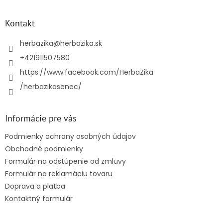
á
p
ä
Kontakt
t
i
herbazika
@
herbazika.sk
e
+421911507580
https://www.facebook.com/HerbaZika
/herbazikasenec/
Informácie pre vás
Podmienky ochrany osobných údajov
Obchodné podmienky
Formulár na odstúpenie od zmluvy
Formulár na reklamáciu tovaru
Doprava a platba
Kontaktný formulár