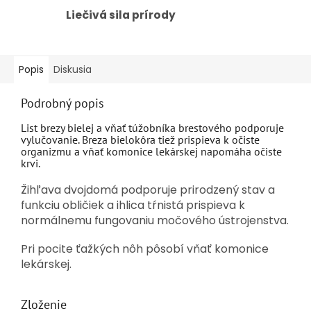
Liečivá sila prírody
Popis
Diskusia
Podrobný popis
List brezy bielej a vňať túžobníka brestového podporuje
vylučovanie. Breza bielokôra tiež prispieva k očiste
organizmu a vňať komonice lekárskej napomáha očiste
krvi.
Žihľava dvojdomá podporuje prirodzený stav a
funkciu obličiek a ihlica tŕnistá prispieva k
normálnemu fungovaniu močového ústrojenstva.
Pri pocite ťažkých nôh pôsobí vňať komonice
lekárskej.
Zloženie