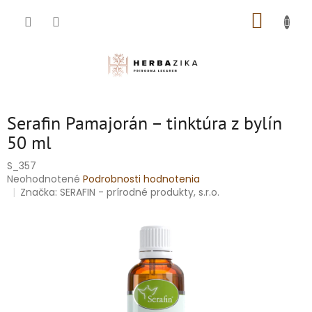
Prejsť
NÁKUP
na
obsah
KOŠÍK
Serafin Pamajorán – tinktúra z bylín
50 ml
S_357
Priemerné
Neohodnotené
Podrobnosti hodnotenia
hodnotenie
Značka:
SERAFIN - prírodné produkty, s.r.o.
produktu
je
0,0
z
5
hviezdičiek.