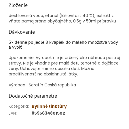
Zloženie
destilovaná voda, etanol (lúhovitosť 40 %), extrakt z
vňate pamajorána obyčajného, 0,5g v 50ml prípravku
Dávkovanie
3× denne po jedle 8 kvapiek do malého množstva vody
a vypiť
Upozornenie: Výrobok nie je určený ako náhrada pestrej
stravy.
Nie je vhodné pre malé deti, tehotné a dojčiace
ženy.
Uchovajte mimo dosahu detí.
Možno
precitlivenosť na obsiahnuté látky.
Výrobca- Serafín Česká republika
Dodatočné parametre
Kategória
:
Bylinné tinktúry
EAN
:
8595634801502