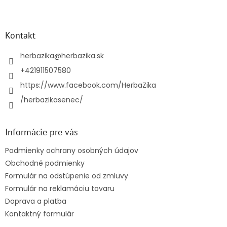
Z
á
p
ä
Kontakt
t
i
herbazika
@
herbazika.sk
e
+421911507580
https://www.facebook.com/HerbaZika
/herbazikasenec/
Informácie pre vás
Podmienky ochrany osobných údajov
Obchodné podmienky
Formulár na odstúpenie od zmluvy
Formulár na reklamáciu tovaru
Doprava a platba
Kontaktný formulár