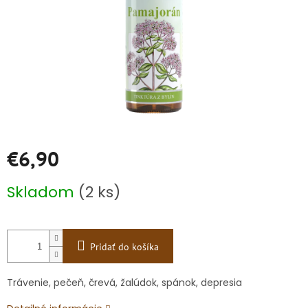
€6,90
Jednotková
Skladom
(2 ks)
cena:
Pridať do košíka
Trávenie, pečeň, črevá, žalúdok, spánok, depresia