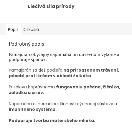
Liečivá sila prírody
Popis
Diskusia
Podrobný popis
Pamajorán obyčajný napomáha pri duševnom výkone a
podporuje spánok.
Pamajorán sa tiež podieľa
na prirodzenom trávení,
pôsobí proti kŕčom v oblasti žalúdka.
Prispieva k správnemu
fungovaniu pečene, žlčníka,
žalúdka a čriev.
Napomáha aj normálnej činnosti dýchacej sústavy a
imunitného systému.
Podporuje tvorbu materského mlieka.