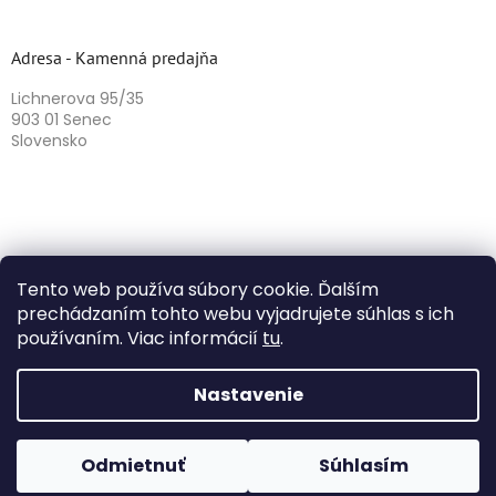
Adresa - Kamenná predajňa
Lichnerova 95/35
903 01 Senec
Slovensko
Tento web používa súbory cookie. Ďalším
prechádzaním tohto webu vyjadrujete súhlas s ich
používaním. Viac informácií
tu
.
Vytvoril Shoptet
Nastavenie
Copyright 2026
Herbazika
. Všetky práva vyhradené.
Odmietnuť
Súhlasím
Upraviť nastavenie cookies