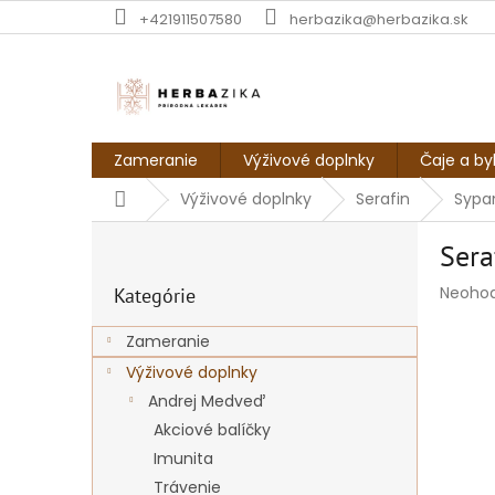
Prejsť
+421911507580
herbazika@herbazika.sk
na
obsah
Zameranie
Výživové doplnky
Čaje a by
Domov
Výživové doplnky
Serafin
Sypan
B
Sera
o
Preskočiť
č
Prieme
Neoho
Kategórie
kategórie
n
hodnot
ý
produk
Zameranie
p
je
Výživové doplnky
a
0,0
z
n
Andrej Medveď
5
e
Akciové balíčky
hviezdi
l
Imunita
Trávenie