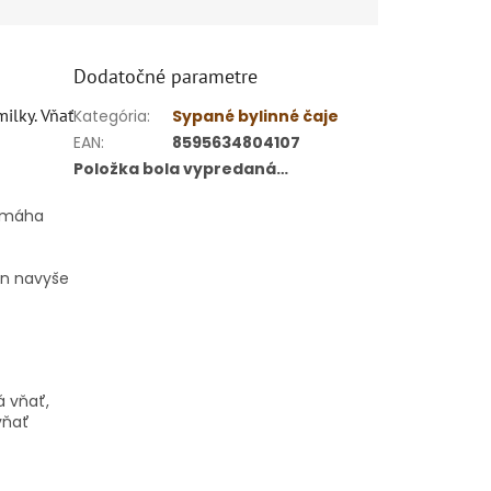
Dodatočné parametre
ilky. Vňať
Kategória
:
Sypané bylinné čaje
EAN
:
8595634804107
Položka bola vypredaná…
pomáha
en navyše
á vňať,
vňať