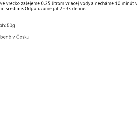
vé vrecko zalejeme 0,25 litrom vriacej vody a necháme 10 minút 
om scedíme. Odporúčame piť 2–3× denne.
ah: 50g
obené v Česku