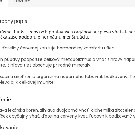
s
Diskusia
robný popis
rávnej funkcii ženských pohlavných orgánov prispieva vňať alchem
íčka zase podporuje normálnu menštruáciu.
 ďateliny červenej zaisťuje hormonálny komfort u žien.
eň púpavy podporuje celkový metabolizmus a vňať žihľavy na
lite. Žihľava tiež obsahuje prírodné minerály.
axácii a uvoľneniu organizmu napomáha ľubovník bodkovaný. T
pieva aj k celkovej imunite.
ženie
va lekárska koreň, žihľava dvojdomá vňať, alchemilka žltozelen
íček obyčajný vňať, ďatelina červený kvet, ľubovník bodkovaný 
kovanie