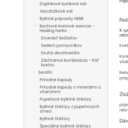
Popi
Doplnkové bunkové soli
Viaczložkové soli
Bylinné prípravky HERB
Pod
Bachové kvetové esencie -
K sp
Healing herbs
rebr
Dvanásť liečiteľov
Kvet
Sedem pomocníkov
Druhá devätnastka
Kor
Záchranná kombinácia - Päť
vita
kvetov
Serafin
Rel
pris
Prírodné kapsuly
Prírodné kapsuly s minerálmi a
vitamínmi
Zlo
Pupeňové bylinné tinktúry
púpa
Bylinné tinktúry z pupeňových
rebr
zmesí
Bylinné tinktúry
Dáv
Špeciálne bylinné tinktúry