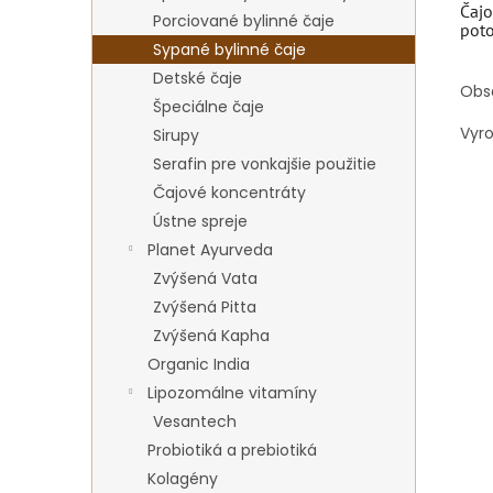
Čajo
Porciované bylinné čaje
pot
Sypané bylinné čaje
Detské čaje
Obs
Špeciálne čaje
Vyr
Sirupy
Serafin pre vonkajšie použitie
Čajové koncentráty
Ústne spreje
Planet Ayurveda
Zvýšená Vata
Zvýšená Pitta
Zvýšená Kapha
Organic India
Lipozomálne vitamíny
Vesantech
Probiotiká a prebiotiká
Kolagény