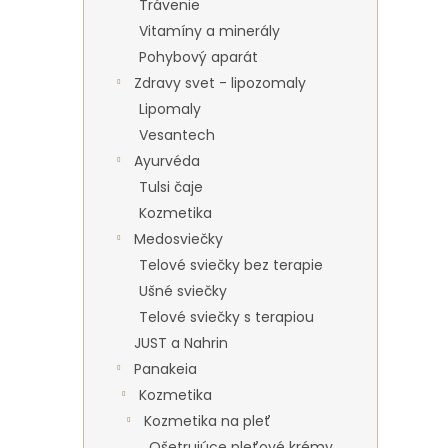
Trávenie
Vitamíny a minerály
Pohybový aparát
Zdravy svet - lipozomaly
Lipomaly
Vesantech
Ayurvéda
Tulsi čaje
Kozmetika
Medosviečky
Telové sviečky bez terapie
Ušné sviečky
Telové sviečky s terapiou
JUST a Nahrin
Panakeia
Kozmetika
Kozmetika na pleť
Ošetrujúce pleťové krémy