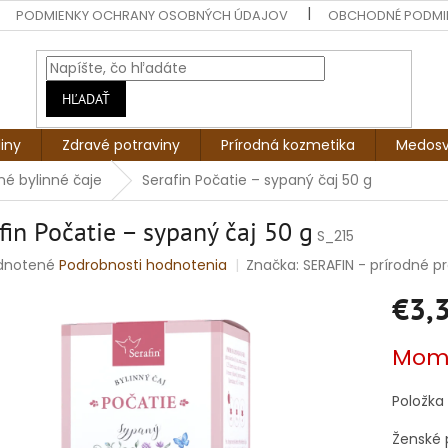
PODMIENKY OCHRANY OSOBNÝCH ÚDAJOV
OBCHODNÉ PODMI
HĽADAŤ
liny
Zdravé potraviny
Prírodná kozmetika
Medosv
é bylinné čaje
Serafin Počatie – sypaný čaj 50 g
fin Počatie – sypaný čaj 50 g
S_215
rné
dnotené
Podrobnosti hodnotenia
Značka:
SERAFIN - prírodné pro
enie
€3,
tu
Jednotko
Mome
cena:
čiek.
Položka
Ženské 