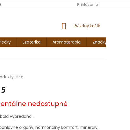
ENKY
FORMULÁR NA ODSTÚPENIE OD ZMLUVY
Prihlásenie
FORMULÁR NA 
NÁKUPNÝ
Prázdny košík
KOŠÍK
iečky
Ezoterika
Aromaterapia
Značky
Blog
dukty, s.r.o.
35
vá
ntálne nedostupné
 bola vypredaná…
pohlavné orgány, hormonálny komfort, minerály,