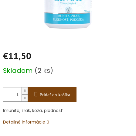
€11,50
Jednotková
Skladom
(2 ks)
cena:
Pridať do košíka
Imunita, zrak, koža, plodnosť
Detailné informácie