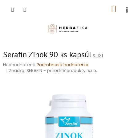
Prejsť
NÁKUP
na
obsah
KOŠÍK
Serafin Zinok 90 ks kapsúl
S_131
Priemerné
Neohodnotené
Podrobnosti hodnotenia
hodnotenie
Značka:
SERAFIN - prírodné produkty, s.r.o.
produktu
je
0,0
z
5
hviezdičiek.