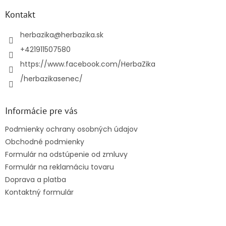
p
ä
Kontakt
t
i
herbazika
@
herbazika.sk
e
+421911507580
https://www.facebook.com/HerbaZika
/herbazikasenec/
Informácie pre vás
Podmienky ochrany osobných údajov
Obchodné podmienky
Formulár na odstúpenie od zmluvy
Formulár na reklamáciu tovaru
Doprava a platba
Kontaktný formulár