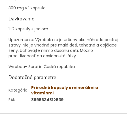
300 mg v 1 kapsule
Dávkovanie
1–2 kapsuly s jedlom
Upozornenie: Výrobok nie je určený ako náhrada pestrej
stravy.
Nie je vhodné pre malé deti, tehotné a dojčiace
ženy.
Uchovajte mimo dosahu detí.
Možno
precitlivenosť na obsiahnuté látky.
Výrobca- Serafín Česká republika
Dodatočné parametre
Prírodné kapsuly s minerálmi a
Kategória
:
vitamínmi
EAN
:
8595634812539
Z
á