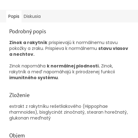
Popis
Diskusia
Podrobný popis
Zinok a rakytník
prispievajú k normálnemu stavu
pokožky a zraku. Prispieva k normálnemu
stavu vlasov
a nechtov.
Zinok napomáha
k normálnej plodnosti.
Zinok,
rakytník a meď napomáhajú k prirodzenej funkcii
imunitného systému
.
Zloženie
extrakt z rakytníku rešetliakového (Hippophae
rhamnoides), bisglycinát zinočnatý, stearan horečnatý,
glukonan meďnatý
Objem