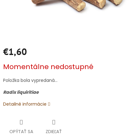
€1,60
Jednotková
Momentálne nedostupné
cena:
Položka bola vypredaná…
Radix liquiritiae
Detailné informácie
OPÝTAŤ SA
ZDIEĽAŤ