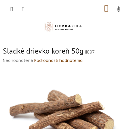
Prejsť
NÁKUP
na
obsah
KOŠÍK
Sladké drievko koreň 50g
11897
Priemerné
Neohodnotené
Podrobnosti hodnotenia
hodnotenie
produktu
je
0,0
z
5
hviezdičiek.