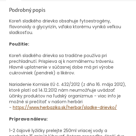
Podrobný popis
Koreň sladkého drievka obsahuje fytoestrogény,
flavonoidy a glycyrizín, vďaka ktorému vyniká veľkou
sladkosťou.
Použitie:
Koreň sladkého drievka sa tradične používa pri
prechladnutí. Prispieva aj k normálnemu tráveniu.
Hlavné uplatnenie v súčasnej dobe má pri výrobe
cukroviniek (pendrek) a likérov.
Nariadenie Komisie EÚ č. 432/2012 (z dňa 16. mája 2012),
ktoré platí od 14.12.2012 nám neumožňuje uvádzať
účinky produktov na ľudský organizmus - viac info je
možné si prečítať v našom herbári
-
https://www.herbazika.sk/herbar/sladke-drievko/
Príprava nálevu:
1-2 čajové lyžičky prelejte 250ml vriacej vody a