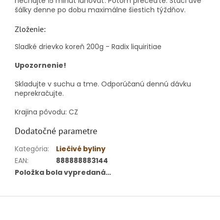
nechajte 15 minút lúhovať. Potom preceďte. Stačí dve
šálky denne po dobu maximálne šiestich týždňov.
Zloženie:
Sladké drievko koreň 200g - Radix liquiritiae
Upozornenie!
Skladujte v suchu a tme. Odporúčanú dennú dávku
neprekračujte.
Krajina pôvodu: CZ
Dodatočné parametre
Kategória
:
Liečivé byliny
EAN
:
888888883144
Položka bola vypredaná…
Z
á