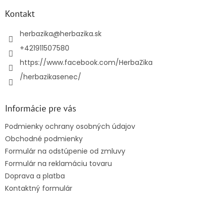
p
ä
Kontakt
t
i
herbazika
@
herbazika.sk
e
+421911507580
https://www.facebook.com/HerbaZika
/herbazikasenec/
Informácie pre vás
Podmienky ochrany osobných údajov
Obchodné podmienky
Formulár na odstúpenie od zmluvy
Formulár na reklamáciu tovaru
Doprava a platba
Kontaktný formulár