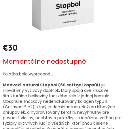
€30
Jednotková
Momentálne nedostupné
cena:
Položka bola vypredaná…
Medveď natural Stopbol (60 softgel kapsúl)
je
inovatívny výživový doplnok, ktorý spája dve kľúčové
štrukturálne bielkoviny ľudského tela v jednej kapsule.
Obsahuje značkový nedenaturovaný kolagén typu II
(Collavant® n2), ktorý je dominantnou zložkou kĺbových
chrupaviek, a hydrolyzovaný keratín, nevyhnutný pre
pevnosť vlasov, nechtov a pokožky. Je ideálnou voľbou pre
fyzicky aktívnych ľudí a všetkých, ktorí chcú cielene
podporiť svoj pohybový aparát a pevnosť povrchových