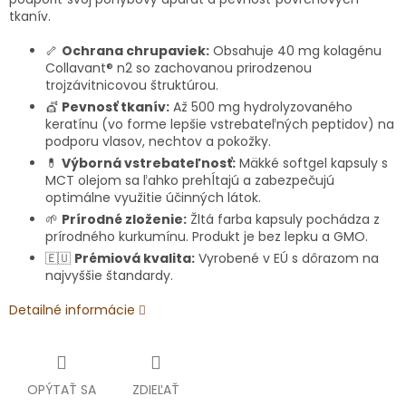
tkanív.
🦴
Ochrana chrupaviek:
Obsahuje 40 mg kolagénu
Collavant® n2 so zachovanou prirodzenou
trojzávitnicovou štruktúrou.
💇
Pevnosť tkanív:
Až 500 mg hydrolyzovaného
keratínu (vo forme lepšie vstrebateľných peptidov) na
podporu vlasov, nechtov a pokožky.
💊
Výborná vstrebateľnosť:
Mäkké softgel kapsuly s
MCT olejom sa ľahko prehĺtajú a zabezpečujú
optimálne využitie účinných látok.
🌱
Prírodné zloženie:
Žltá farba kapsuly pochádza z
prírodného kurkumínu. Produkt je bez lepku a GMO.
🇪🇺
Prémiová kvalita:
Vyrobené v EÚ s dôrazom na
najvyššie štandardy.
Detailné informácie
OPÝTAŤ SA
ZDIEĽAŤ