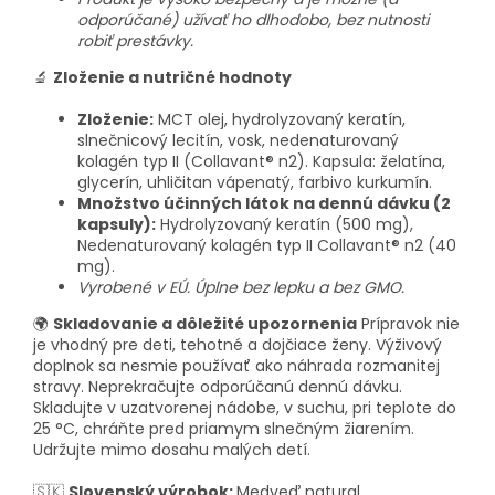
odporúčané) užívať ho dlhodobo, bez nutnosti
robiť prestávky.
🔬
Zloženie a nutričné hodnoty
Zloženie:
MCT olej, hydrolyzovaný keratín,
slnečnicový lecitín, vosk, nedenaturovaný
kolagén typ II (Collavant® n2). Kapsula: želatína,
glycerín, uhličitan vápenatý, farbivo kurkumín.
Množstvo účinných látok na dennú dávku (2
kapsuly):
Hydrolyzovaný keratín (500 mg),
Nedenaturovaný kolagén typ II Collavant® n2 (40
mg).
Vyrobené v EÚ. Úplne bez lepku a bez GMO.
🌍
Skladovanie a dôležité upozornenia
Prípravok nie
je vhodný pre deti, tehotné a dojčiace ženy. Výživový
doplnok sa nesmie používať ako náhrada rozmanitej
stravy. Neprekračujte odporúčanú dennú dávku.
Skladujte v uzatvorenej nádobe, v suchu, pri teplote do
25 °C, chráňte pred priamym slnečným žiarením.
Udržujte mimo dosahu malých detí.
🇸🇰
Slovenský výrobok:
Medveď natural.