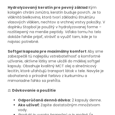
Hydrolyzovaný keratín pre pevný základ
Kým
kolagén chráni zvnútra, keratín buduje povrch. Je to
vláknitá bielkovina, ktorá tvorí základnú štruktúru
vlasových vlákien, nechtov a vrchnej vrstvy pokožky. V
doplnku Stopbol je použitý v hydrolyzovanej forme –
rozštiepený na menšie peptidy. Vďaka tomu ho telo
dokáže ľahšie prijať, stráviť a využiť tam, kde je to
najviac potrebné.
Softgel kapsula pre maximálny komfort
Aby sme
zabezpečili tú najlepšiu vstrebateľnosť a komfortné
užívanie, aktívne látky sme uložili do mäkkej softgel
kapsuly. Obsahuje kvalitný MCT olej a slnečnicový
lecitín, ktoré uľahčujú transport látok v tele. Navyše je
obohatená o prírodné farbivo z kurkumínu a
mimoriadne ľahko sa prehĺta.
⚖️
Dávkovanie a použitie
Odporúčaná denná dávka:
2 kapsuly denne.
Ako užívať:
Zapite dostatočným množstvom
vody.
Produkt je vysoko bezpečný a je možné (a