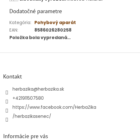
Dodatočné parametre
Kategória
:
Pohybový aparát
EAN
:
8586026280258
Položka bola vypredaná…
Z
á
p
ä
Kontakt
t
i
herbazika
@
herbazika.sk
e
+421911507580
https://www.facebook.com/HerbaZika
/herbazikasenec/
Informácie pre vás