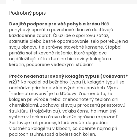
Podrobný popis
Dvojitá podpora pre váš pohyb a krásu
Náš
pohybový aparát a povrchové tkanivá dostávajú
každodenne zabrať. Či už ide o športovú záťaž,
starnutie alebo bežné opotrebovanie, telo potrebuje na
svoju obnovu tie správne stavebné kamene. Stopbol
prináša sofistikované riešenie, ktoré spája dve
najdôležitejšie štrukturálne bielkoviny: kolagén a
keratín, podporené vedeckými štúdiami.
Prečo nedenaturovaný kolagén typu II (Collavant®
n2)?
Na rozdiel od bežného (typu I), kolagén typu II sa
nachádza primárne v kĺbových chrupavkách. Výraz
"nedenaturovaný" je tu kľúčový. Znamená to, že
kolagén pri výrobe nebol znehodnotený teplom ani
chemikáliami. Zachoval si svoju prirodzenú priestorovú
štruktúru (trojzávitnicu), vďaka čomu ho imunitný
systém v tenkom čreve dokáže správne rozpoznať.
Zastavuje tak procesy, ktoré vedú k degradácii
vlastného kolagénu v kĺboch, čo oceníte najmä pri
pocitoch stuhnutosti a bolestiach kolien.