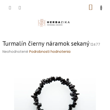
Prejsť
NÁKUP
na
obsah
KOŠÍK
Turmalín čierny náramok sekaný
12477
Priemerné
Neohodnotené
Podrobnosti hodnotenia
hodnotenie
produktu
je
0,0
z
5
hviezdičiek.