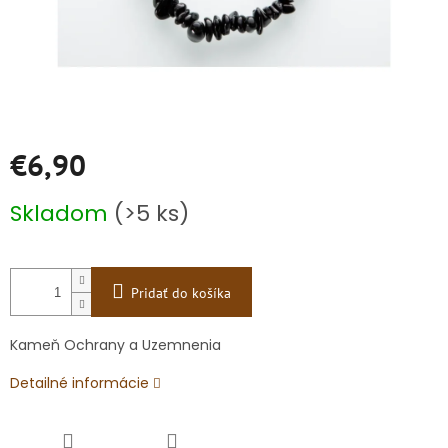
€6,90
Jednotková
Skladom
(>5 ks)
cena:
Pridať do košíka
Kameň Ochrany a Uzemnenia
Detailné informácie