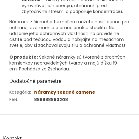
vyrovnávať ich energiu, chráni ich pred
zbytočnými stresmi a podporuje koncentráciu.
Náramok z čierneho turmalínu môžete nosiť denne pre
ochranu, uzemnenie a emocionálnu stabilitu. Na
udržanie jeho ochranných vlastností ho pravidelne
čistite pod tečúcou vodou a nabíjajte na mesačnom
svetle, aby si zachoval svoju silu a ochranné vlastnosti.
O produkte:
Sekané náramky sú tvorené z drobných
kamienkov nepravidelných tvarov a majú dĺžku 19
cm. Pochádza zo Zschorlau.
Dodatočné parametre
Kategória
:
Náramky sekané kamene
EAN
:
888888883208
Z
á
p
ä
Kontakt