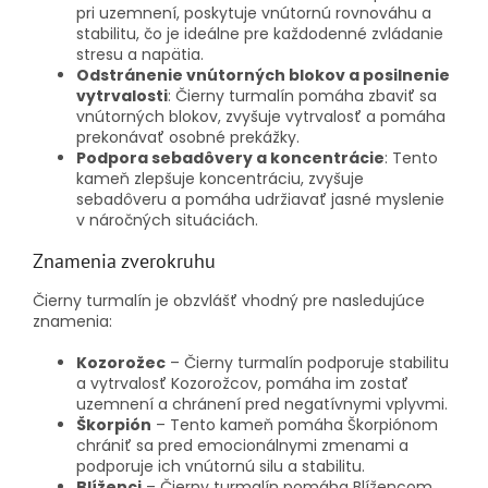
pri uzemnení, poskytuje vnútornú rovnováhu a
stabilitu, čo je ideálne pre každodenné zvládanie
stresu a napätia.
Odstránenie vnútorných blokov a posilnenie
vytrvalosti
: Čierny turmalín pomáha zbaviť sa
vnútorných blokov, zvyšuje vytrvalosť a pomáha
prekonávať osobné prekážky.
Podpora sebadôvery a koncentrácie
: Tento
kameň zlepšuje koncentráciu, zvyšuje
sebadôveru a pomáha udržiavať jasné myslenie
v náročných situáciách.
Znamenia zverokruhu
Čierny turmalín je obzvlášť vhodný pre nasledujúce
znamenia:
Kozorožec
– Čierny turmalín podporuje stabilitu
a vytrvalosť Kozorožcov, pomáha im zostať
uzemnení a chránení pred negatívnymi vplyvmi.
Škorpión
– Tento kameň pomáha Škorpiónom
chrániť sa pred emocionálnymi zmenami a
podporuje ich vnútornú silu a stabilitu.
Blíženci
– Čierny turmalín pomáha Blížencom