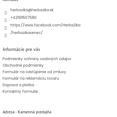
t
i
herbazika
@
herbazika.sk
e
+421911507580
https://www.facebook.com/HerbaZika
/herbazikasenec/
Informácie pre vás
Podmienky ochrany osobných údajov
Obchodné podmienky
Formulár na odstúpenie od zmluvy
Formulár na reklamáciu tovaru
Doprava a platba
Kontaktný formulár
Adresa - Kamenná predajňa