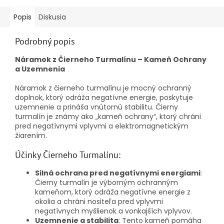
Popis
Diskusia
Podrobný popis
Náramok z Čierneho Turmalínu – Kameň Ochrany
a Uzemnenia
Náramok z čierneho turmalínu je mocný ochranný
doplnok, ktorý odráža negatívne energie, poskytuje
uzemnenie a prináša vnútornú stabilitu. Čierny
turmalín je známy ako „kameň ochrany“, ktorý chráni
pred negatívnymi vplyvmi a elektromagnetickým
žiarením.
Účinky Čierneho Turmalínu:
Silná ochrana pred negatívnymi energiami
:
Čierny turmalín je výborným ochranným
kameňom, ktorý odráža negatívne energie z
okolia a chráni nositeľa pred vplyvmi
negatívnych myšlienok a vonkajších vplyvov.
Uzemnenie a stabilita
: Tento kameň pomáha