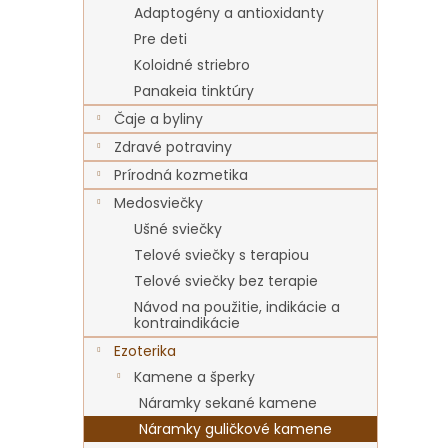
Adaptogény a antioxidanty
Pre deti
Koloidné striebro
Panakeia tinktúry
Čaje a byliny
Zdravé potraviny
Prírodná kozmetika
Medosviečky
Ušné sviečky
Telové sviečky s terapiou
Telové sviečky bez terapie
Návod na použitie, indikácie a
kontraindikácie
Ezoterika
Kamene a šperky
Náramky sekané kamene
Náramky guličkové kamene