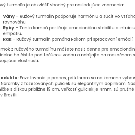
vý turmalín je obzvlášť vhodný pre nasledujúce znamenia:
Váhy
– Ružový turmalín podporuje harmóniu a súcit vo vzťah
rovnováhu.
Ryby
– Tento kameň posilňuje emocionálnu stabilitu a intuíciu 
empatiu.
Rak
– Ružový turmalín pomáha Rakom pri spracovaní emócií, p
amok z ružového turmalínu môžete nosiť denne pre emocionálne
idelne ho čistite pod tečúcou vodou a nabíjajte na mesačnom sv
ojujúce vlastnosti.
rodukte:
Fazetovanie je proces, pri ktorom sa na kamene vybru
. Náramky z fazetovaných guličiek sú elegantným doplnkom. Naše
čke s dĺžkou približne 19 cm, veľkosť guličiek je 4mm, sú pružné 
v Brazílii.