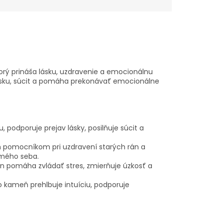
orý prináša lásku, uzdravenie a emocionálnu
 lásku, súcit a pomáha prekonávať emocionálne
, podporuje prejav lásky, posilňuje súcit a
 pomocníkom pri uzdravení starých rán a
amého seba.
ín pomáha zvládať stres, zmierňuje úzkosť a
o kameň prehlbuje intuíciu, podporuje