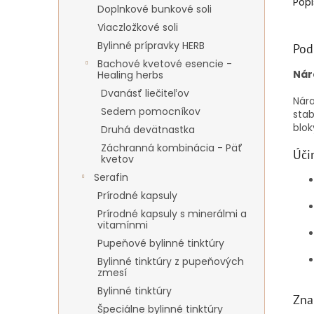
Popi
Doplnkové bunkové soli
Viaczložkové soli
Bylinné prípravky HERB
Pod
Bachové kvetové esencie -
Nár
Healing herbs
Dvanásť liečiteľov
Nára
Sedem pomocníkov
stab
blok
Druhá devätnastka
Záchranná kombinácia - Päť
Úči
kvetov
Serafin
Prírodné kapsuly
Prírodné kapsuly s minerálmi a
vitamínmi
Pupeňové bylinné tinktúry
Bylinné tinktúry z pupeňových
zmesí
Bylinné tinktúry
Zna
Špeciálne bylinné tinktúry