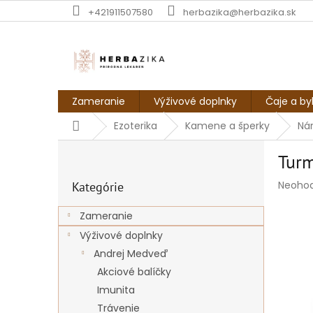
Prejsť
+421911507580
herbazika@herbazika.sk
na
obsah
Zameranie
Výživové doplnky
Čaje a by
Domov
Ezoterika
Kamene a šperky
Ná
B
Turm
o
Preskočiť
č
Prieme
Neoho
Kategórie
kategórie
n
hodnot
ý
produk
Zameranie
p
je
Výživové doplnky
a
0,0
z
n
Andrej Medveď
5
e
Akciové balíčky
hviezdi
l
Imunita
Trávenie