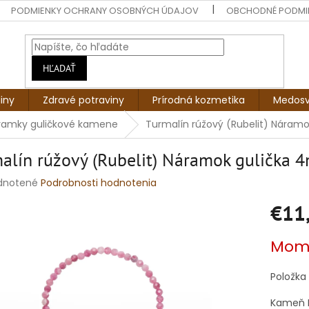
PODMIENKY OCHRANY OSOBNÝCH ÚDAJOV
OBCHODNÉ PODMI
HĽADAŤ
liny
Zdravé potraviny
Prírodná kozmetika
Medosv
ramky guličkové kamene
Turmalín rúžový (Rubelit) Náram
alín rúžový (Rubelit) Náramok gulička 
rné
dnotené
Podrobnosti hodnotenia
enie
€11
tu
Jednotko
Mome
cena:
čiek.
Položka
Kameň L