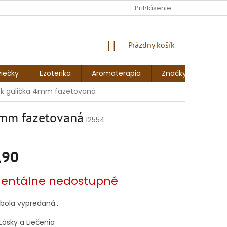
ENKY
FORMULÁR NA ODSTÚPENIE OD ZMLUVY
Prihlásenie
FORMULÁR NA 
NÁKUPNÝ
Prázdny košík
KOŠÍK
iečky
Ezoterika
Aromaterapia
Značky
Blog
ok gulička 4mm fazetovaná
4mm fazetovaná
12554
,90
vá
ntálne nedostupné
 bola vypredaná…
ásky a Liečenia