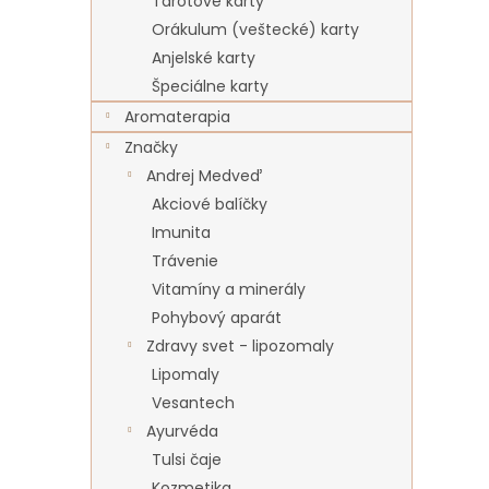
Tarotové karty
Orákulum (veštecké) karty
Anjelské karty
Špeciálne karty
Aromaterapia
Značky
Andrej Medveď
Akciové balíčky
Imunita
Trávenie
Vitamíny a minerály
Pohybový aparát
Zdravy svet - lipozomaly
Lipomaly
Vesantech
Ayurvéda
Tulsi čaje
Kozmetika