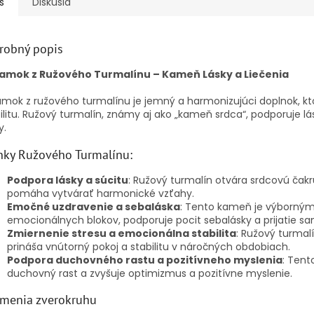
s
Diskusia
robný popis
amok z Ružového Turmalínu – Kameň Lásky a Liečenia
mok z ružového turmalínu je jemný a harmonizujúci doplnok, kt
ilitu. Ružový turmalín, známy aj ako „kameň srdca“, podporuje
y.
nky Ružového Turmalínu:
Podpora lásky a súcitu
: Ružový turmalín otvára srdcovú čakru
pomáha vytvárať harmonické vzťahy.
Emočné uzdravenie a sebaláska
: Tento kameň je výborným
emocionálnych blokov, podporuje pocit sebalásky a prijatie s
Zmiernenie stresu a emocionálna stabilita
: Ružový turmal
prináša vnútorný pokoj a stabilitu v náročných obdobiach.
Podpora duchovného rastu a pozitívneho myslenia
: Tent
duchovný rast a zvyšuje optimizmus a pozitívne myslenie.
menia zverokruhu