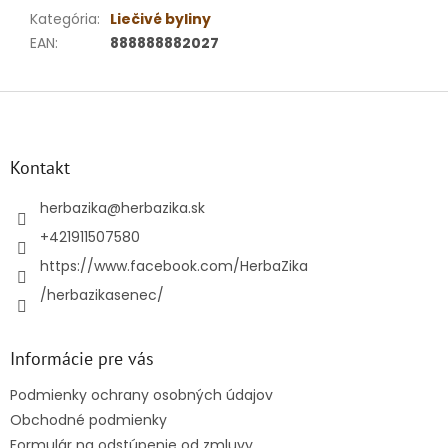
Kategória
:
Liečivé byliny
EAN
:
888888882027
Z
á
p
ä
Kontakt
t
i
herbazika
@
herbazika.sk
e
+421911507580
https://www.facebook.com/HerbaZika
/herbazikasenec/
Informácie pre vás
Podmienky ochrany osobných údajov
Obchodné podmienky
Formulár na odstúpenie od zmluvy