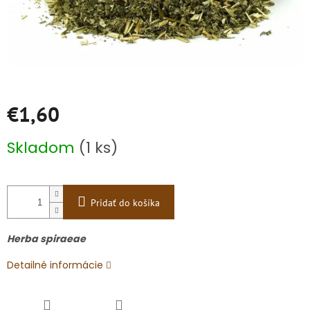
€1,60
Jednotková
Skladom
(1 ks)
cena:
Pridať do košíka
Herba spiraeae
Detailné informácie