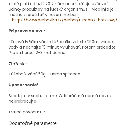
ktoré platí od 14.12.2012 nám neumožňuje uvádzať
účinky produktov na ľudský organizmus - viac info je
možné si prečítať v našom herbári
-
https://www.herbazika.sk/herbar/tuzobnik-brestovy/
Príprava nálevu:
1 čajovú lyžičku vňate túžobníka zalejte 250ml vriacej
vody a nechajte 15 minút vylúhovať. Potom preceďte.
Pije sa horúci 2-3 krát denne.
Zloženie:
Túžobník vňať 50g - Herba spiraeae
Upozornenie!
Skladujte v suchu a tme. Odporúčanú dennú dávku
neprekračujte.
Krajina pôvodu: CZ
Dodatočné parametre