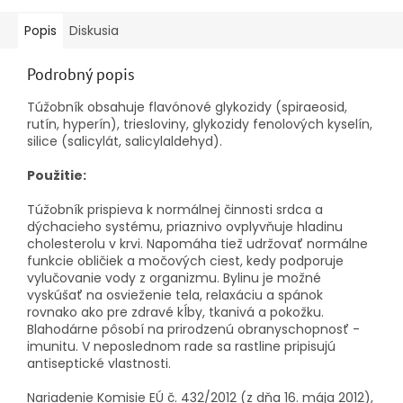
Popis
Diskusia
Podrobný popis
Túžobník obsahuje flavónové glykozidy (spiraeosid,
rutín, hyperín), triesloviny, glykozidy fenolových kyselín,
silice (salicylát, salicylaldehyd).
Použitie:
Túžobník prispieva k normálnej činnosti srdca a
dýchacieho systému, priaznivo ovplyvňuje hladinu
cholesterolu v krvi. Napomáha tiež udržovať normálne
funkcie obličiek a močových ciest, kedy podporuje
vylučovanie vody z organizmu. Bylinu je možné
vyskúšať na osvieženie tela, relaxáciu a spánok
rovnako ako pre zdravé kĺby, tkanivá a pokožku.
Blahodárne pôsobí na prirodzenú obranyschopnosť -
imunitu. V neposlednom rade sa rastline pripisujú
antiseptické vlastnosti.
Nariadenie Komisie EÚ č. 432/2012 (z dňa 16. mája 2012),