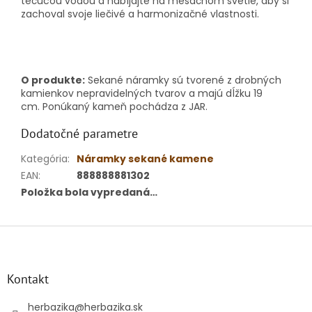
tečúcou vodou a nabíjajte na mesačnom svetle, aby si
zachoval svoje liečivé a harmonizačné vlastnosti.
O produkte:
Sekané náramky sú tvorené z drobných
kamienkov nepravidelných tvarov a majú dĺžku 19
cm.
Ponúkaný kameň pochádza z JAR.
Dodatočné parametre
Kategória
:
Náramky sekané kamene
EAN
:
888888881302
Položka bola vypredaná…
Z
á
p
ä
Kontakt
t
i
herbazika
@
herbazika.sk