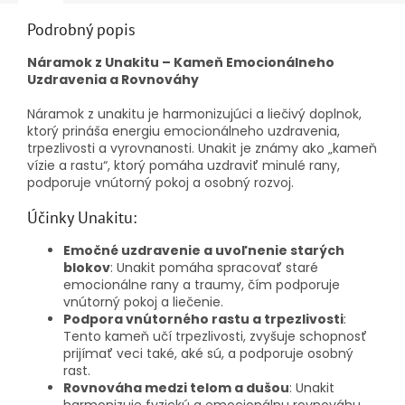
Podrobný popis
Náramok z Unakitu – Kameň Emocionálneho
Uzdravenia a Rovnováhy
Náramok z unakitu je harmonizujúci a liečivý doplnok,
ktorý prináša energiu emocionálneho uzdravenia,
trpezlivosti a vyrovnanosti. Unakit je známy ako „kameň
vízie a rastu“, ktorý pomáha uzdraviť minulé rany,
podporuje vnútorný pokoj a osobný rozvoj.
Účinky Unakitu:
Emočné uzdravenie a uvoľnenie starých
blokov
: Unakit pomáha spracovať staré
emocionálne rany a traumy, čím podporuje
vnútorný pokoj a liečenie.
Podpora vnútorného rastu a trpezlivosti
:
Tento kameň učí trpezlivosti, zvyšuje schopnosť
prijímať veci také, aké sú, a podporuje osobný
rast.
Rovnováha medzi telom a dušou
: Unakit