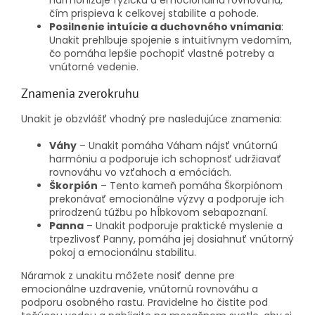
harmonizuje fyzickú a emocionálnu rovnováhu,
čím prispieva k celkovej stabilite a pohode.
Posilnenie intuície a duchovného vnímania
:
Unakit prehlbuje spojenie s intuitívnym vedomím,
čo pomáha lepšie pochopiť vlastné potreby a
vnútorné vedenie.
Znamenia zverokruhu
Unakit je obzvlášť vhodný pre nasledujúce znamenia:
Váhy
– Unakit pomáha Váham nájsť vnútornú
harmóniu a podporuje ich schopnosť udržiavať
rovnováhu vo vzťahoch a emóciách.
Škorpión
– Tento kameň pomáha Škorpiónom
prekonávať emocionálne výzvy a podporuje ich
prirodzenú túžbu po hĺbkovom sebapoznaní.
Panna
– Unakit podporuje praktické myslenie a
trpezlivosť Panny, pomáha jej dosiahnuť vnútorný
pokoj a emocionálnu stabilitu.
Náramok z unakitu môžete nosiť denne pre
emocionálne uzdravenie, vnútornú rovnováhu a
podporu osobného rastu. Pravidelne ho čistite pod