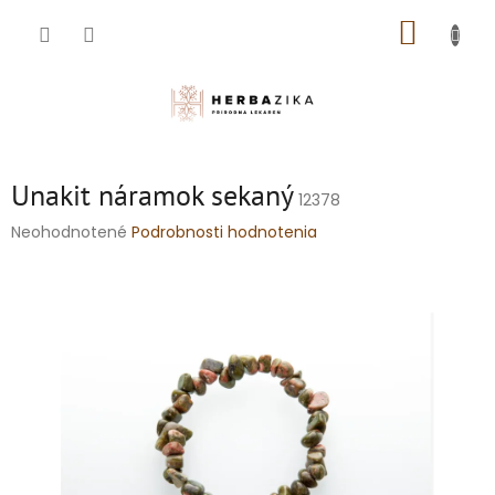
Prejsť
NÁKUP
na
obsah
KOŠÍK
Unakit náramok sekaný
12378
Priemerné
Neohodnotené
Podrobnosti hodnotenia
hodnotenie
produktu
je
0,0
z
5
hviezdičiek.