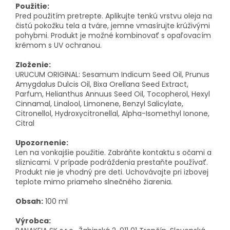
Použitie:
Pred použitím pretrepte. Aplikujte tenkú vrstvu oleja na
čistú pokožku tela a tváre, jemne vmasírujte krúživými
pohybmi. Produkt je možné kombinovať s opaľovacím
krémom s UV ochranou.
Zloženie:
URUCUM ORIGINAL: Sesamum Indicum Seed Oil, Prunus
Amygdalus Dulcis Oil, Bixa Orellana Seed Extract,
Parfum, Helianthus Annuus Seed Oil, Tocopherol, Hexyl
Cinnamal, Linalool, Limonene, Benzyl Salicylate,
Citronellol, Hydroxycitronellal, Alpha-Isomethyl Ionone,
Citral
Upozornenie:
Len na vonkajšie použitie. Zabráňte kontaktu s očami a
sliznicami. V prípade podráždenia prestaňte používať.
Produkt nie je vhodný pre deti. Uchovávajte pri izbovej
teplote mimo priameho slnečného žiarenia.
Obsah:
100 ml
Výrobca: