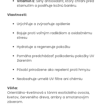
Vitamín E:
Silný antioxidant, ktorý chráni pred
starnutím a posilňuje kožnú bariéru.
Vlastnosti:
Urýchľuje a zvýrazňuje opálenie
Bojuje proti voľným radikálom a oxidačnému
stresu
Hydratuje a regeneruje pokožku
Pomáha predchádzať poškodeniu pokožky UV
žiarením
Pôsobí prirodzene ako repelent proti hmyzu
Neobsahuje umelé UV filtre ani chémiu
Vôňa:
Orientálno-kvetinová s tónmi exotického ovocia,
kvetov, červeného dreva, ambry a smotanovým
záverom.