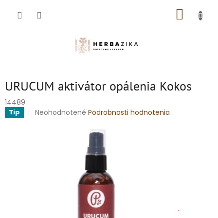
Prejsť
NÁKUP
na
obsah
KOŠÍK
URUCUM aktivátor opálenia Kokos
14489
Priemerné
Neohodnotené
Podrobnosti hodnotenia
Tip
hodnotenie
produktu
je
0,0
z
5
hviezdičiek.