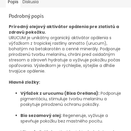
Popis
Diskusia
Podrobný popis
Prírodný olejový aktivátor opálenia pre zlatistú a
zdravú pokožku.
URUCUM je unikátny organický aktivátor opálenia s
výťažkom z tropickej rastliny annatto (urucum),
bohatým na betakarotén a cenné minerály. Podporuje
prirodzenú tvorbu melanínu, chráni pred oxidačným
stresom a zároveň hydratuje a vyživuje pokožku počas
opaľovania. Výsledkom je rýchlejšie, sýtejšie a dlhšie
trvajúce opálenie.
Hlavné zložky:
Výťažok z urucumu (Bixa Orellana):
Podporuje
pigmentáciu, stimuluje tvorbu melanínu a
poskytuje prirodzenú ochranu pokožky.
Bio sezamový olej:
Regeneruje, vyživuje a
spevňuje pokožku bez mastného pocitu.