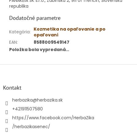
PANAKEIA SK s.r.o., Žabinská 2, 911 01 Trenčín, Slovenská
republika
Dodatočné parametre
Kozmetika na opaľovanie a po
Kategória
:
opaľovaní
EAN
:
8588009549147
Položka bola vypredaná…
Z
á
p
ä
Kontakt
t
i
herbazika
@
herbazika.sk
e
+421911507580
https://www.facebook.com/HerbaZika
/herbazikasenec/