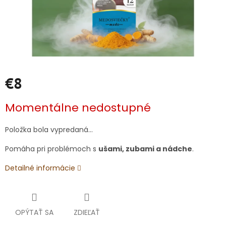
€8
Jednotková
Momentálne nedostupné
cena:
Položka bola vypredaná…
Pomáha pri problémoch s
ušami, zubami a nádche
.
Detailné informácie
OPÝTAŤ SA
ZDIEĽAŤ