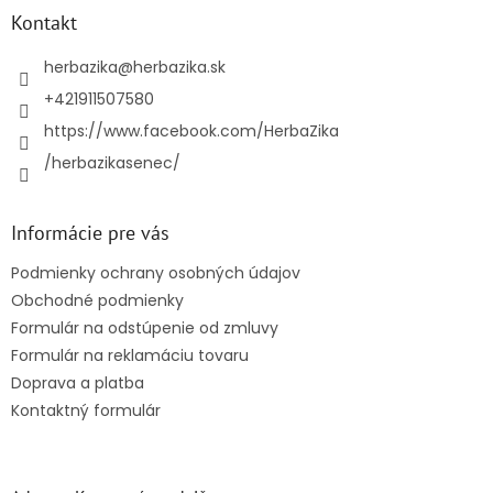
ä
Kontakt
t
i
herbazika
@
herbazika.sk
e
+421911507580
https://www.facebook.com/HerbaZika
/herbazikasenec/
Informácie pre vás
Podmienky ochrany osobných údajov
Obchodné podmienky
Formulár na odstúpenie od zmluvy
Formulár na reklamáciu tovaru
Doprava a platba
Kontaktný formulár