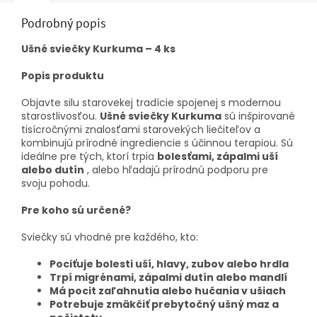
Podrobný popis
Ušné sviečky Kurkuma – 4 ks
Popis produktu
Objavte silu starovekej tradície spojenej s modernou
starostlivosťou.
Ušné sviečky Kurkuma
sú inšpirované
tisícročnými znalosťami starovekých liečiteľov a
kombinujú prírodné ingrediencie s účinnou terapiou. Sú
ideálne pre tých, ktorí trpia
bolesťami, zápalmi uší
alebo dutín
, alebo hľadajú prírodnú podporu pre
svoju pohodu.
Pre koho sú určené?
Sviečky sú vhodné pre každého, kto:
Pociťuje bolesti uší, hlavy, zubov alebo hrdla
Trpí migrénami, zápalmi dutín alebo mandlí
Má pocit zaľahnutia alebo hučania v ušiach
Potrebuje zmäkčiť prebytočný ušný maz a