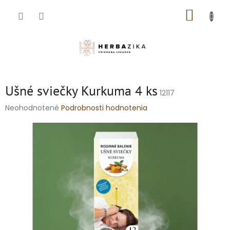
Prejsť
NÁKUP
na
obsah
KOŠÍK
Ušné sviečky Kurkuma 4 ks
12117
Priemerné
Neohodnotené
Podrobnosti hodnotenia
hodnotenie
produktu
je
0,0
z
5
hviezdičiek.