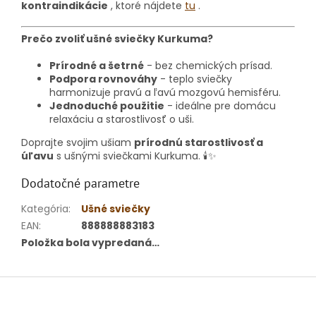
kontraindikácie
, ktoré nájdete
tu
.
Prečo zvoliť ušné sviečky Kurkuma?
Prírodné a šetrné
- bez chemických prísad.
Podpora rovnováhy
- teplo sviečky
harmonizuje pravú a ľavú mozgovú hemisféru.
Jednoduché použitie
- ideálne pre domácu
relaxáciu a starostlivosť o uši.
Doprajte svojim ušiam
prírodnú starostlivosť a
úľavu
s ušnými sviečkami Kurkuma. 🕯️✨
Dodatočné parametre
Kategória
:
Ušné sviečky
EAN
:
888888883183
Položka bola vypredaná…
Z
á
p