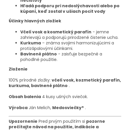
nečistoty
Hľadá podporu pri nedoslýchavosti alebo po
kúpaní, keď zostal v ušiach pocit vody
Účinky hlavných zložiek
Včelí vosk a kosmetický parafín
- jemne
zahrievajú a podporujú prirodzené čistenie ucha.
Kurkuma
– známa svojimi harmonizujúcimi a
protizápalovými účinkami.
Bavlnené plátno
- zaisťuje bezpečné a
pohodlné použitie.
Zloženie
100% prírodné zložky:
včelí vosk, kozmetický parafín,
kurkuma, bavlnené plátno
.
Obsah balenia
4 kusy ušných sviečok.
Výrobca
Ján Melich,
Medosviečky®
.
Upozornenie
Pred prvým použitím si
pozorne
prečítajte návod na použitie, indikácie a