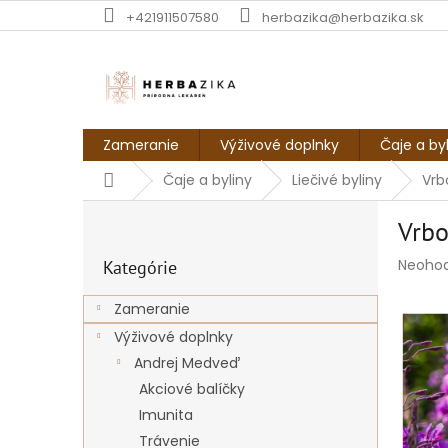
Prejsť
+421911507580
herbazika@herbazika.sk
na
obsah
Zameranie
Výživové doplnky
Čaje a by
Domov
Čaje a byliny
Liečivé byliny
Vrb
B
Vrbo
o
Preskočiť
č
Prieme
Neoho
Kategórie
kategórie
n
hodnot
ý
produk
Zameranie
p
je
Výživové doplnky
a
0,0
z
n
Andrej Medveď
5
e
Akciové balíčky
hviezdi
l
Imunita
Trávenie