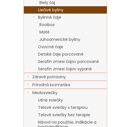
Biely čaj
Liečivé byliny
Bylinné čaje
Rooibos
Maté
Juhoamerické byliny
Ovocné čaje
Detské čaje porcované
Serafin zmesi čajov porcované
Serafin zmesi čajov sypané
Zdravé potraviny
Prírodná kozmetika
Medosviečky
Ušné sviečky
Telové sviečky s terapiou
Telové sviečky bez terapie
Návod na použitie, indikácie a
kontraindikácie