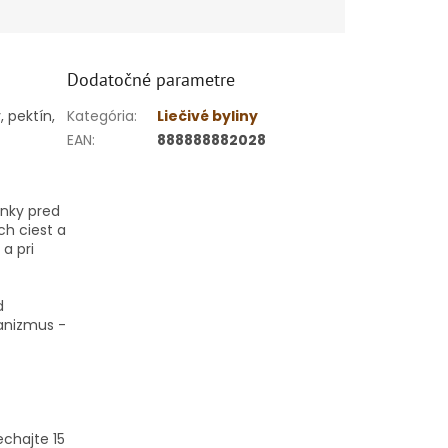
Dodatočné parametre
, pektín,
Kategória
:
Liečivé byliny
EAN
:
888888882028
unky pred
h ciest a
a pri
d
anizmus -
echajte 15