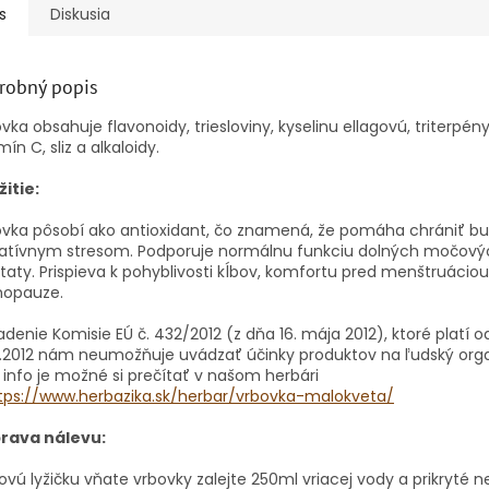
s
Diskusia
robný popis
vka obsahuje flavonoidy, triesloviny, kyselinu ellagovú, triterpény
mín C, sliz a alkaloidy.
itie:
vka pôsobí ako antioxidant, čo znamená, že pomáha chrániť b
datívnym stresom. Podporuje normálnu funkciu dolných močovýc
taty. Prispieva k pohyblivosti kĺbov, komfortu pred menštruáciou 
opauze.
adenie Komisie EÚ č. 432/2012 (z dňa 16. mája 2012), ktoré platí o
2.2012 nám neumožňuje uvádzať účinky produktov na ľudský org
 info je možné si prečítať v našom herbári
tps://www.herbazika.sk/herbar/vrbovka-malokveta/
prava nálevu:
jovú lyžičku vňate vrbovky zalejte 250ml vriacej vody a prikryté n