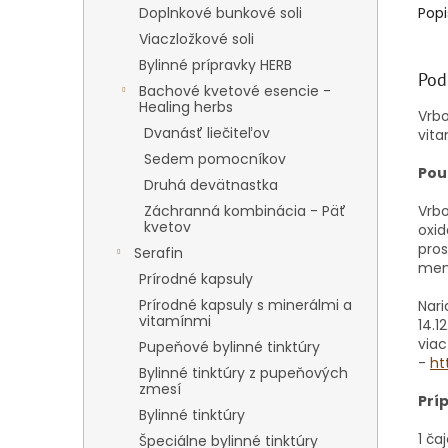
Doplnkové bunkové soli
Popi
Viaczložkové soli
Bylinné prípravky HERB
Pod
Bachové kvetové esencie -
Healing herbs
Vrbo
Dvanásť liečiteľov
vita
Sedem pomocníkov
Použ
Druhá devätnastka
Záchranná kombinácia - Päť
Vrbo
kvetov
oxi
pros
Serafin
men
Prírodné kapsuly
Prírodné kapsuly s minerálmi a
Nari
vitamínmi
14.1
viac
Pupeňové bylinné tinktúry
-
ht
Bylinné tinktúry z pupeňových
zmesí
Prí
Bylinné tinktúry
1 ča
Špeciálne bylinné tinktúry