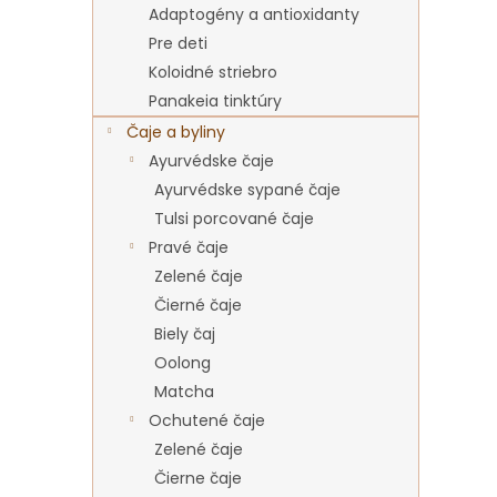
Adaptogény a antioxidanty
Pre deti
Koloidné striebro
Panakeia tinktúry
Čaje a byliny
Ayurvédske čaje
Ayurvédske sypané čaje
Tulsi porcované čaje
Pravé čaje
Zelené čaje
Čierné čaje
Biely čaj
Oolong
Matcha
Ochutené čaje
Zelené čaje
Čierne čaje