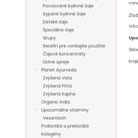
minú
Porciované bylinné čaje
Sypané bylinné čaje
Zlož
Detské čaje
Vrbo
Špeciálne čaje
Sirupy
Upo
Serafin pre vonkajšie použitie
Skla
Čajové koncentráty
Kraj
Ústne spreje
Planet Ayurveda
Zvýšená Vata
Zvýšená Pitta
Zvýšená Kapha
Organic India
Lipozomálne vitamíny
Vesantech
Probiotiká a prebiotiká
Kolagény