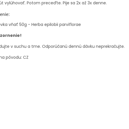
t vylúhovať. Potom preceďte. Pije sa 2x až 3x denne.
enie:
vka vňať 50g - Herba epilobii parviflorae
zornenie!
dujte v suchu a tme. Odporúčanú dennú dávku neprekračujte.
ina pôvodu: CZ