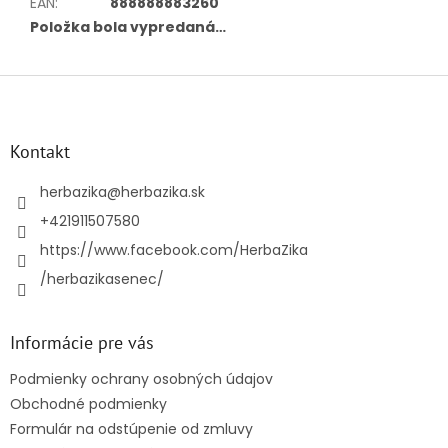
EAN
:
888888883260
Položka bola vypredaná…
Z
á
p
ä
Kontakt
t
i
herbazika
@
herbazika.sk
e
+421911507580
https://www.facebook.com/HerbaZika
/herbazikasenec/
Informácie pre vás
Podmienky ochrany osobných údajov
Obchodné podmienky
Formulár na odstúpenie od zmluvy