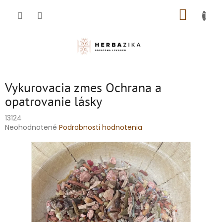
Prejsť
NÁKUP
na
obsah
KOŠÍK
Vykurovacia zmes Ochrana a
opatrovanie lásky
13124
Priemerné
Neohodnotené
Podrobnosti hodnotenia
hodnotenie
produktu
je
0,0
z
5
hviezdičiek.