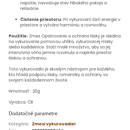
napätie, navodzuje stav hlbokého pokoja a
relaxácie.
Čistenie priestoru:
Pri vykurovaní čistí energie v
priestore a vytvára harmóniu a rovnováhu.
Použitie:
Zmes Opatrovanie a ochrana lásky je ideálna
na vykurovanie pomocou uhlíka, vykurovacej misky
alebo kadidelnice. Stačí malé množstvo, aby sa jej
intenzívna vôňa jemne rozvinula a naplnila priestor
láskou a ochranou.
Toto vykurovadlo je skvelým nástrojom pre každého,
kto hľadá podporu lásky, romantiky a ochrany vo
svojom každodennom živote.
Hmotnosť : 20g
Výrobca: ČR
Dodatočné parametre
Kategória
:
Zmesi vykurovadiel