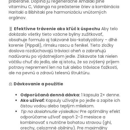
priberanie. Dopĺňa ju regeneračné Amalaki plné
vitamínu C, Vidanga na prečistenie čriev a kombinácia
Haritaki a Bibhitaki pre harmonizáciu vnútorných
orgánov.
🧬
Efektívne trávenie ako kľúč k úspechu
Aby telo
dokázalo všetky tieto vzácne byliny zužitkovať,
obsahuje formula aj takzvané bio-katalyzátory – dlhé
korenie (Pippali), rímsku rascu a fenikel. Tieto zložky
doslova rozdúchavajú tráviaci oheň a zabraňujú
nadúvaniu po výdatnejšom jedle. Získavate tak nielen
väčšiu chuť do jedla, ale aj istotu, že sa zvýšený príjem
potravy nepremení len na tuk alebo tráviace ťažkosti,
ale na pevnú a zdravú telesnú štruktúru.
⚖️
Dávkovanie a použitie
Odporúčaná denná dávka:
1 kapsula 2× denne.
Ako užívať:
Kapsuly užívajte po jedle a zapite ich
čistou vodou alebo teplým mliekom.
Tip na dosiahnutie výsledkov:
Pre optimálny efekt
odporúčame užívať aspoň 2–3 mesiace a
kombinovať s nutrične bohatou stravou (ghí,
orechy, celozrnné obilniny). Pre maximálny