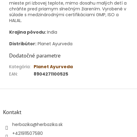
mieste pri izbovej teplote, mimo dosahu malých detí a
chráňte pred priamym slnečným žiarením. Vyrobené v
súlade s medzinárodnými certifikáciami GMP, ISO a
HALAL.
Krajina pôvodu:
India
Distribútor:
Planet Ayurveda
Dodatočné parametre
Kategória
:
Planet Ayurveda
EAN
:
8904271100525
Z
á
p
ä
Kontakt
t
i
herbazika
@
herbazika.sk
e
+421911507580