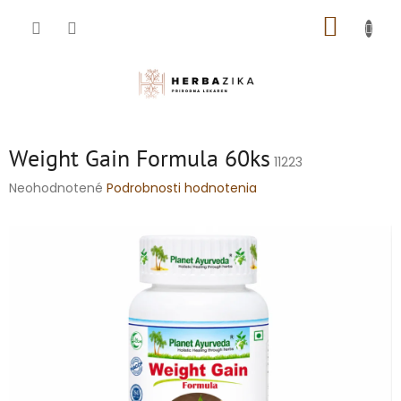
Prejsť
NÁKUP
na
obsah
KOŠÍK
Weight Gain Formula 60ks
11223
Priemerné
Neohodnotené
Podrobnosti hodnotenia
hodnotenie
produktu
je
0,0
z
5
hviezdičiek.