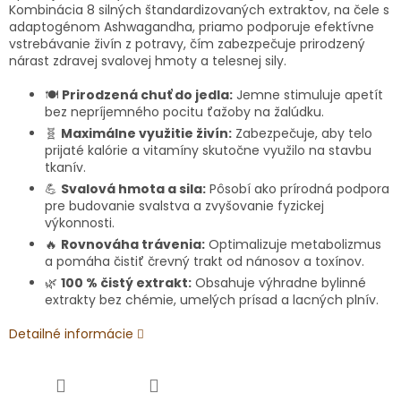
Kombinácia 8 silných štandardizovaných extraktov, na čele s
adaptogénom Ashwagandha, priamo podporuje efektívne
vstrebávanie živín z potravy, čím zabezpečuje prirodzený
nárast zdravej svalovej hmoty a telesnej sily.
🍽️
Prirodzená chuť do jedla:
Jemne stimuluje apetít
bez nepríjemného pocitu ťažoby na žalúdku.
🧬
Maximálne využitie živín:
Zabezpečuje, aby telo
prijaté kalórie a vitamíny skutočne využilo na stavbu
tkanív.
💪
Svalová hmota a sila:
Pôsobí ako prírodná podpora
pre budovanie svalstva a zvyšovanie fyzickej
výkonnosti.
🔥
Rovnováha trávenia:
Optimalizuje metabolizmus
a pomáha čistiť črevný trakt od nánosov a toxínov.
🌿
100 % čistý extrakt:
Obsahuje výhradne bylinné
extrakty bez chémie, umelých prísad a lacných plnív.
Detailné informácie