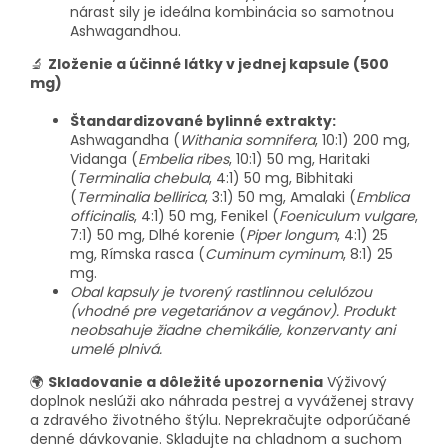
nárast sily je ideálna kombinácia so samotnou
Ashwagandhou.
🔬
Zloženie a účinné látky v jednej kapsule (500
mg)
Štandardizované bylinné extrakty:
Ashwagandha (
Withania somnifera
, 10:1) 200 mg,
Vidanga (
Embelia ribes
, 10:1) 50 mg, Haritaki
(
Terminalia chebula
, 4:1) 50 mg, Bibhitaki
(
Terminalia bellirica
, 3:1) 50 mg, Amalaki (
Emblica
officinalis
, 4:1) 50 mg, Fenikel (
Foeniculum vulgare
,
7:1) 50 mg, Dlhé korenie (
Piper longum
, 4:1) 25
mg, Rímska rasca (
Cuminum cyminum
, 8:1) 25
mg.
Obal kapsuly je tvorený rastlinnou celulózou
(vhodné pre vegetariánov a vegánov). Produkt
neobsahuje žiadne chemikálie, konzervanty ani
umelé plnivá.
🌍
Skladovanie a dôležité upozornenia
Výživový
doplnok neslúži ako náhrada pestrej a vyváženej stravy
a zdravého životného štýlu. Neprekračujte odporúčané
denné dávkovanie. Skladujte na chladnom a suchom