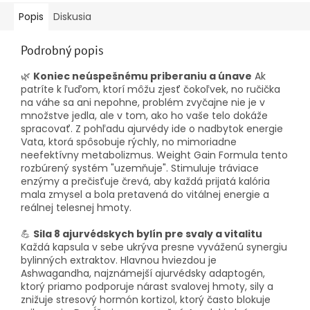
Popis
Diskusia
Podrobný popis
🌿
Koniec neúspešnému priberaniu a únave
Ak
patríte k ľuďom, ktorí môžu zjesť čokoľvek, no ručička
na váhe sa ani nepohne, problém zvyčajne nie je v
množstve jedla, ale v tom, ako ho vaše telo dokáže
spracovať. Z pohľadu ajurvédy ide o nadbytok energie
Vata, ktorá spôsobuje rýchly, no mimoriadne
neefektívny metabolizmus. Weight Gain Formula tento
rozbúrený systém "uzemňuje". Stimuluje tráviace
enzýmy a prečisťuje črevá, aby každá prijatá kalória
mala zmysel a bola pretavená do vitálnej energie a
reálnej telesnej hmoty.
💪
Sila 8 ajurvédskych bylín pre svaly a vitalitu
Každá kapsula v sebe ukrýva presne vyváženú synergiu
bylinných extraktov. Hlavnou hviezdou je
Ashwagandha, najznámejší ajurvédsky adaptogén,
ktorý priamo podporuje nárast svalovej hmoty, sily a
znižuje stresový hormón kortizol, ktorý často blokuje