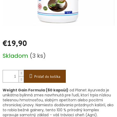
€19,90
Jednotková
Skladom
(3 ks)
cena:
Pridať do košíka
Weight Gain Formula (60 kapsúl)
od Planet Ayurveda je
unikátna bylinná zmes navrhnutá pre ľudí, ktorí trpia nízkou
telesnou hmotnosťou, slabým apetítom alebo pocitmi
chronickej únavy. Namiesto dodávania prázdnych kalórií, ako
to robia bežné gainery, tento 100 % prírodný komplex
opravuje samotný základ – váš tráviaci oheň (Agni).