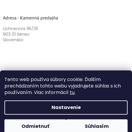
Adresa - Kamenná predajňa
Lichnerova 95/35
903 01 Senec
Slovensko
Tento web používa súbory cookie. Ďalším
prechádzaním tohto webu vyjadrujete súhlas s ich
používaním. Viac informácií
tu
.
Vytvoril Shoptet
Nastavenie
Copyright 2026
Herbazika
. Všetky práva vyhradené.
Odmietnuť
Súhlasím
Upraviť nastavenie cookies