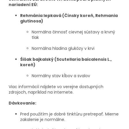
nariadení EÚ:
Rehmánia lepkavá (Čínsky koreň, Rehmania
glutinosa)
Normálna činnosť cievnej sústavy a krvný
tlak
Normálna hladina glukózy v krvi
Šišak bajkalský (Scutellaria baicalensis L.,
koreň)
Normálny stav kĺbov a svalov
Viac informácií nájdete vo verejne dostupných
zdrojoch, napríklad na internete.
Dávkovanie:
Pred použitím je dobré tinktúru pretrepať. Mierne
zakalenie je normálne.