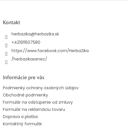
Z
á
p
ä
Kontakt
t
i
herbazika
@
herbazika.sk
e
+421911507580
https://www.facebook.com/HerbaZika
/herbazikasenec/
Informácie pre vás
Podmienky ochrany osobných údajov
Obchodné podmienky
Formulár na odstúpenie od zmluvy
Formulár na reklamáciu tovaru
Doprava a platba
Kontaktný formulár