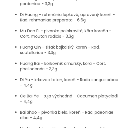
gardeniae - 3,3g
Di Huang - rehmánia lepkavá, upravený koreň -
Rad. rehmaniae preparata - 6,6g
Mu Dan Pi - pivonka polokrovitá, kôra koreňa -
Cort. moutan radicis - 3,3g
Huang Qin - šišak bajkalský, koreň - Rad.
scutellariae - 3,3g
Huang Bai - korkovník amurský, kôra - Cort.
phellodendri - 3,3g
Di Yu - krkavec toten, koreň - Radix sanguisorbae
- 4,4g
Ce Bai Ye - tuja východná - Cacumen platycladi
- 4,4g
Bai Shao - pivonka biela, koreň - Rad. paeoniae
alba - 4,4g