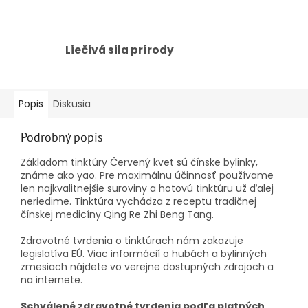
Liečivá sila prírody
Popis
Diskusia
Podrobný popis
Základom tinktúry Červený kvet sú čínske bylinky,
známe ako yao. Pre maximálnu účinnosť používame
len najkvalitnejšie suroviny a hotovú tinktúru už ďalej
neriedime. Tinktúra vychádza z receptu tradičnej
čínskej medicíny Qing Re Zhi Beng Tang.
Zdravotné tvrdenia o tinktúrach nám zakazuje
legislatíva EÚ. Viac informácií o hubách a bylinných
zmesiach nájdete vo verejne dostupných zdrojoch a
na internete.
Schválené zdravotné tvrdenia podľa platných