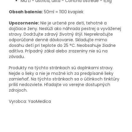
Mu Li - ustrica, ulita - Concha ostreae - 5,5g
Obsah balenia:
50ml = 1100 kvapiek
Upozornenie:
Nie je určené pre deti, tehotné a
dojčiace ženy. Neslúži ako náhrada pestrej a vyváženej
stravy. Dodržujte zdravý životný štýl. Neprekračujte
odporúčané denné dávkovanie. Skladujte mimo
dosahu detí pri teplote do 25 °C. Neobsahuje žiadne
aditíva. Prípadný zákal alebo zrazeniny nie sú na
závadu.
Produkty na týchto stránkach sú doplnkami stravy.
Nejde o lieky a nie je možné ich za predpísané lieky
zamieňať. Na týchto stránkach sa o účinkoch tinktúry
príliš nedozviete. Hľadajte vo verejne dostupných
zdrojoch.
Vyrobca: YaoMedica