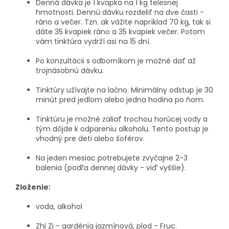
Denná dávka je 1 kvapka na 1 kg telesnej
hmotnosti. Dennú dávku rozdeliť na dve časti -
ráno a večer. Tzn. ak vážite napríklad 70 kg, tak si
dáte 35 kvapiek ráno a 35 kvapiek večer. Potom
vám tinktúra vydrží asi na 15 dní.
Po konzultácii s odborníkom je možné dať až
trojnásobnú dávku.
Tinktúry užívajte na lačno. Minimálny odstup je 30
minút pred jedlom alebo jedna hodina po ňom.
Tinktúru je možné zaliať trochou horúcej vody a
tým dôjde k odpareniu alkoholu. Tento postup je
vhodný pre deti alebo šoférov.
Na jeden mesiac potrebujete zvyčajne 2-3
balenia (podľa dennej dávky - viď vyššie).
Zloženie:
voda, alkohol
Zhi Zi - gardénia jazmínová, plod - Fruc.