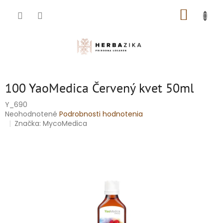
Prejsť
NÁKUP
na
obsah
KOŠÍK
100 YaoMedica Červený kvet 50ml
Y_690
Priemerné
Neohodnotené
Podrobnosti hodnotenia
hodnotenie
Značka:
MycoMedica
produktu
je
0,0
z
5
hviezdičiek.