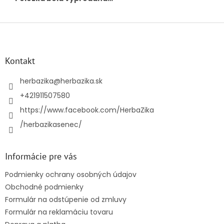
Z
á
p
ä
Kontakt
t
i
herbazika
@
herbazika.sk
e
+421911507580
https://www.facebook.com/HerbaZika
/herbazikasenec/
Informácie pre vás
Podmienky ochrany osobných údajov
Obchodné podmienky
Formulár na odstúpenie od zmluvy
Formulár na reklamáciu tovaru