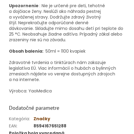
Upozornenie
: Nie je určené pre deti, tehotné
a dojčiace ženy. Neslúži ako náhrada pestrej
a vyváženej stravy. Dodržujte zdravý životný
štýl. Neprekračujte odporúčané denné
dávkovanie. Skladujte mimo dosahu detí pri teplote do
25 °C. Neobsahuje žiadne aditíva. Prípadný zákal alebo
zrazeniny nie sú na závadu.
Obsah balenia:
50ml = 1100 kvapiek
Zdravotné tvrdenia o tinktúrach nám zakazuje
legislatíva EÚ. Viac informácií o hubách a bylinných
zmesiach nájdete vo verejne dostupných zdrojoch
a na internete.
Výrobca: YaoMedica
Dodatočné parametre
Kategória
:
Značky
EAN
:
8594167651288
Položka bola vypredaná…