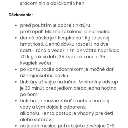
srdcom Xin a obličkami Shen
Dávkovanie:
pred použitím je dobré tinktúru
pretrepať. Mierne zakalenie je normálne.
denná dávka je 1 kvapka na 1 kg telesnej
hmotnosti. Dennú dávku rozdeliť na dve
časti - ráno a večer. Tzn. ak vážite napríklad
70 kg, tak si dáte 35 kvapiek ráno a 35
kvapiek večer.
po konzultácii s odborníkom je možné dať
až trojnásobnú dávku
tinktúry užívajte na lačno. Minimálny odstup
je 30 minút pred jedlom alebo jedna hodina
po ňom.
tinktúru je možné zaliať trochou horúcej
vody a tým dôjde k odpareniu
alkoholu. Tento postup je vhodný pre deti
alebo šoférov.
na jeden mesiac potrebujete zvyčajne 2-3