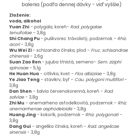
balenia (podľa dennej dávky - viď vyššie)
Zloženie:
voda, alkohol
Yuan Zhi
-
polygala, koreň
-
Rad. polygalae
tenuifoliae
- 3,8g
Shi Chang Pu
-
puškvorec trávolistý, podzemok
-
Rhiz.
acori
- 3,8g
Wu Wei Zi
-
schizandra čínska, plod
-
Fruc. schisandrae
chinensis
- 2,6g
Suan Zao Ren
-
jujuba tŕnistá, semeno
-
Sem. ziziphi
spinosae
- 5,1g
He Huan Hua
-
citlivka, kvet
-
Flos albizziae
- 3,8g
Ye Jiao Teng
-
stavikrv, byľ
-
Cau. polygoni multiflori
-
3,8g
Dan Shen
-
šalvia červenokorenná, koreň
-
Rad.
salviae
- 3,8g
Zhi Mu
-
anemarhena asfodelkovitá, podzemok
-
Rhiz.
anemarrhenae asphodeloidis
- 3,8g
Huang Jing
-
kokorík, podzemok
-
Rhiz. polygonati
-
3,8g
Dang Gui
-
angelika čínska, koreň
-
Rad. angelicae
sinensis
- 3,8g