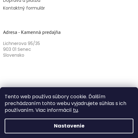
Doprava a platba
Kontaktný formulár
Adresa - Kamenná predajňa
Lichnerova 95/35
903 01 Senec
Slovensko
Tento web používa súbory cookie. Ďalším
prechádzaním tohto webu vyjadrujete súhlas s ich
používaním. Viac informácií
tu
.
Vytvoril Shoptet
Nastavenie