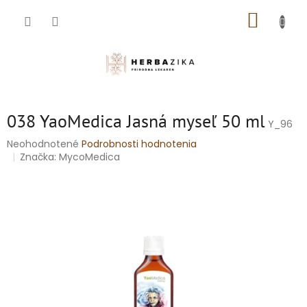
Prejsť
NÁKUP
na
obsah
KOŠÍK
038 YaoMedica Jasná myseľ 50 ml
Y_96
Priemerné
Neohodnotené
Podrobnosti hodnotenia
hodnotenie
Značka:
MycoMedica
produktu
je
0,0
z
5
hviezdičiek.