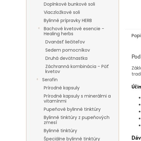
Doplnkové bunkové soli
Viaczložkové soli
Bylinné prípravky HERB
Bachové kvetové esencie -
Healing herbs
Popi
Dvanásť liečiteľov
Sedem pomocníkov
Pod
Druhá devätnastka
Záchranná kombinácia - Päť
Zákl
kvetov
trad
Serafin
Účin
Prírodné kapsuly
Prírodné kapsuly s minerálmi a
vitamínmi
Pupeňové bylinné tinktúry
Bylinné tinktúry z pupeňových
zmesí
Bylinné tinktúry
Dáv
Špeciálne bylinné tinktúry