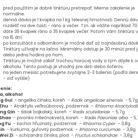
pred použitím je dobré tinktúru pretrepať. Mierne zakalenie je
normálne.
denná dávka je 1 kvapka na 1 kg telesnej hmotnosti. Dennú dá
rozdeliť na dve časti - ráno a večer. Tzn. ak vážite napríklad 70 
dáte 35 kvapiek ráno a 35 kvapiek večer. Potom Vám tinktúra vy
na 15 dní.
po konzultácii s odborníkom je možné dať až trojnásobnú dáv
Tinktúry užívajte na lačno. Minimálny odstup je 30 minút pred
alebo jedna hodina po ňom.
Tinktúru je možné zaliať trochou horúcej vody a tým dôjde k 
alkoholu. Tento postup je vhodný pre deti alebo šoférov.
na jeden mesiac potrebujete zvyčajne 2-3 balenia (podľa den
- viď vyššie)
ženie:
a, alkohol
g Gui
-
angelika čínska, koreň
-
Radix angelicae sinensis
- 5,7
 Zhu
-
Atraktylis veľkoúborový, podzemok
-
Rhizoma Atractylodi
ng Qin
-
šišiak bajkalský, koreň
-
Radix scutellariae
- 5,7g
 Shao
-
pivonka mliečnokvetá, koreň
-
Radix Paeoniae alba
- 5
ng Fu
-
šachor hľuznatý, podzemok
-
Rhizoma Cyper
- 3,8g
Jin
-
kurkuma, guľovitý podzemok
-
Rhizoma curcumae
- 3,8g
Wei Zi
-
schizandra čínska, plod
-
Fructus schisandrae
- 3,8g