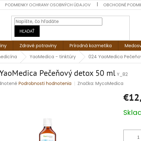
PODMIENKY OCHRANY OSOBNÝCH ÚDAJOV
OBCHODNÉ PODMI
HĽADAŤ
liny
Zdravé potraviny
Prírodná kozmetika
Medosv
medicína
YaoMedica - tinktúry
024 YaoMedica Pečeňov
YaoMedica Pečeňový detox 50 ml
Y_82
rné
dnotené
Podrobnosti hodnotenia
Značka:
MycoMedica
enie
€12
tu
Jednotko
Skl
cena:
čiek.