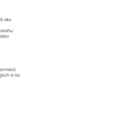
ži ako
dosahu
alebo
formácií
joch a na