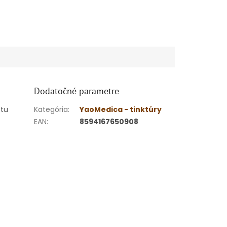
Dodatočné parametre
ptu
Kategória
:
YaoMedica - tinktúry
EAN
:
8594167650908