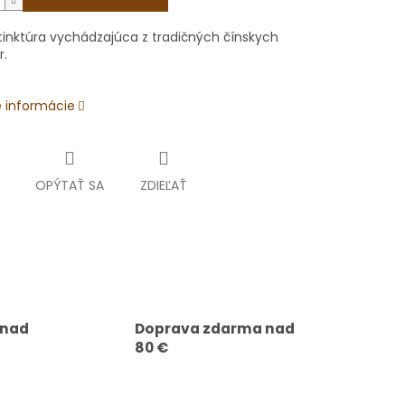
 tinktúra vychádzajúca z tradičných čínskych
r.
é informácie
OPÝTAŤ SA
ZDIEĽAŤ
 nad
Doprava zdarma nad
80 €