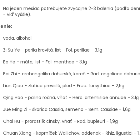
Na jeden mesiac potrebujete zvyčajne 2-3 balenia (podľa den
- viď vyššie).
ženie:
voda, alkohol
Zi Su Ye - perila krovitá, list - Fol. perillae - 3,1g
Bo He - máta, list - Fol. menthae - 3,1g
Bai Zhi - archangelika dahurská, koreň - Rad. angelicae dahuric
Lian Qiao - zlatica previslá, plod - Fruc. forsythiae - 2,5g
Qing Hao - palina ročná, vňať - Herb. artemisiae annuae - 3,1g
Jue Ming Zi - škorica Cassia, semeno - Sem. Cassiae - 1,6g
Chai Hu - prorastlík čínsky, vňať - Rad. bupleuri - 1,9g
Chuan Xiong - koprníček Wallichov, oddenok - Rhiz. ligustici - 1