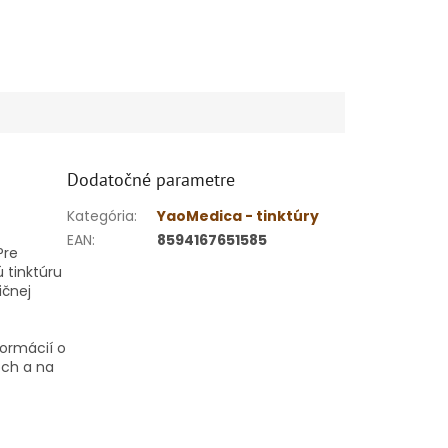
Dodatočné parametre
Kategória
:
YaoMedica - tinktúry
EAN
:
8594167651585
Pre
 tinktúru
ičnej
formácií o
och a na