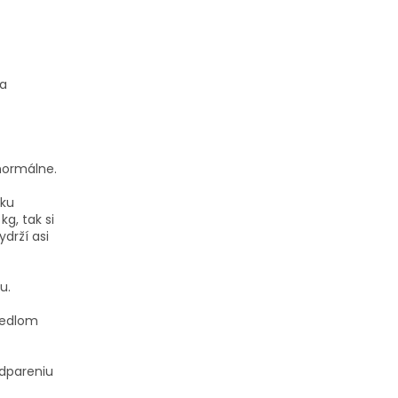
na
 normálne.
vku
kg, tak si
drží asi
u.
 jedlom
odpareniu