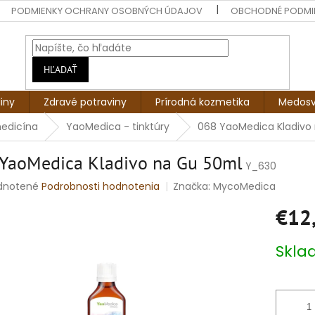
PODMIENKY OCHRANY OSOBNÝCH ÚDAJOV
OBCHODNÉ PODMI
HĽADAŤ
liny
Zdravé potraviny
Prírodná kozmetika
Medosv
medicína
YaoMedica - tinktúry
068 YaoMedica Kladivo
YaoMedica Kladivo na Gu 50ml
Y_630
rné
dnotené
Podrobnosti hodnotenia
Značka:
MycoMedica
enie
€12
tu
Jednotko
Skl
cena:
čiek.