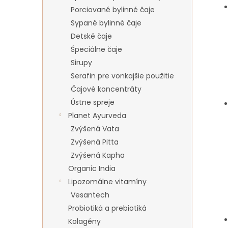
Porciované bylinné čaje
Sypané bylinné čaje
Detské čaje
Špeciálne čaje
Sirupy
Serafin pre vonkajšie použitie
Čajové koncentráty
Ústne spreje
Planet Ayurveda
Zvýšená Vata
Zvýšená Pitta
Zvýšená Kapha
Organic India
Lipozomálne vitamíny
Vesantech
Probiotiká a prebiotiká
Kolagény