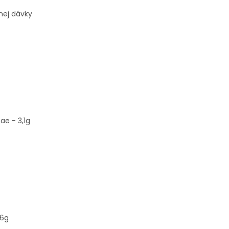
nej dávky
ae - 3,1g
,6g