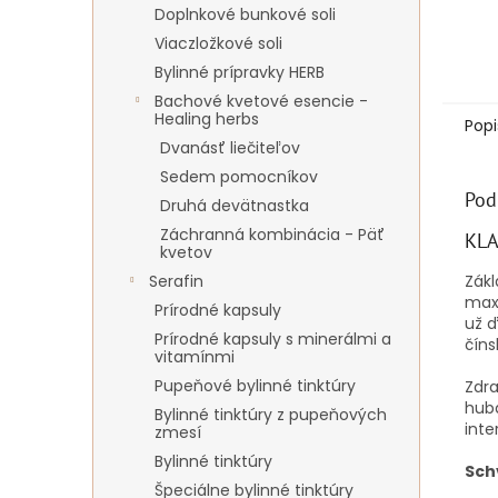
Doplnkové bunkové soli
Viaczložkové soli
Bylinné prípravky HERB
Bachové kvetové esencie -
Healing herbs
Popi
Dvanásť liečiteľov
Sedem pomocníkov
Pod
Druhá devätnastka
Záchranná kombinácia - Päť
KLA
kvetov
Zákl
Serafin
maxi
Prírodné kapsuly
už ď
Prírodné kapsuly s minerálmi a
číns
vitamínmi
Pupeňové bylinné tinktúry
Zdra
hubá
Bylinné tinktúry z pupeňových
inte
zmesí
Bylinné tinktúry
Sch
Špeciálne bylinné tinktúry