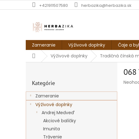
Prejsť
+421911507580
herbazika@herbazika.sk
na
obsah
Zameranie
Výživové doplnky
Čaje a by
Domov
Výživové doplnky
Tradičná čínská 
B
068 
o
Preskočiť
č
Prieme
Neoho
Kategórie
kategórie
n
hodnot
ý
produk
Zameranie
p
je
Výživové doplnky
a
0,0
z
n
Andrej Medveď
5
e
Akciové balíčky
hviezdi
l
Imunita
Trávenie