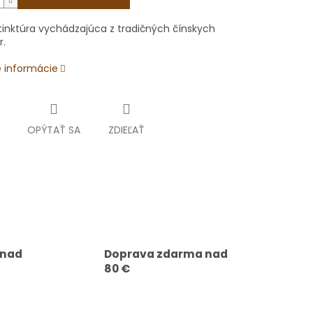
 tinktúra vychádzajúca z tradičných čínskych
r.
é informácie
OPÝTAŤ SA
ZDIEĽAŤ
 nad
Doprava zdarma nad
80 €