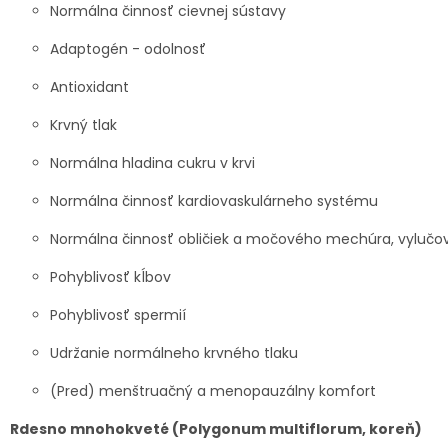
Normálna činnosť cievnej sústavy
Adaptogén - odolnosť
Antioxidant
Krvný tlak
Normálna hladina cukru v krvi
Normálna činnosť kardiovaskulárneho systému
Normálna činnosť obličiek a močového mechúra, vylučo
Pohyblivosť kĺbov
Pohyblivosť spermií
Udržanie normálneho krvného tlaku
(Pred) menštruačný a menopauzálny komfort
Rdesno mnohokveté (Polygonum multiflorum, koreň)