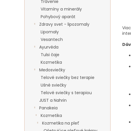
Trávenie
Vitamíny a minerály
Pohybový aparát
Zdravy svet - lipozomaly
Viac
Lipomaly
inte
Vesantech
Dáv
Ayurvéda
Tulsi čaje
Kozmetika
Medosviečky
Telové sviečky bez terapie
Ušné sviečky
Telové sviečky s terapiou
JUST a Nahrin
Panakeia
Kozmetika
Kozmetika na pleť
Ošetrujúce pleťové krémy