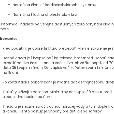
Normálna činnosť kardiovaskulárneho systému
Normálna hladina cholesterolu v krvi
 informácií nájdete vo verejne dostupných zdrojoch, napríklad 
rnete.
kovanie:
Pred použitím je dobré tinktúru pretrepať. Mierne zakalenie je
Denná dávka je 1 kvapka na 1 kg telesnej hmotnosti. Dennú dá
rozdeliť na dve časti - ráno a večer. Tzn. ak vážite napríklad 70 
dáte 35 kvapiek ráno a 35 kvapiek večer. Potom vám tinktúra vy
na 15 dní.
Po konzultácii s odborníkom je možné dať až trojnásobnú dávk
Tinktúry užívajte na lačno. Minimálny odstup je 30 minút pred
alebo jedna hodina po ňom.
Tinktúru je možné zaliať trochou horúcej vody a tým dôjde k 
alkoholu. Tento postup je vhodný pre deti alebo šoférov.