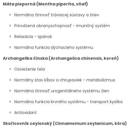
Máta pieporná (Mentha piperita, vňať)
Normálna činnosť tráviacej sústavy a čriev
Prirodzená obranyschopnosť - imunitný systém
Relaxácia - spánok
Normálna funkcia dýchacieho systému
Archangelika čínska (Archangelica chinensis, koreň)
Osvieženie tela
Normálny stav kĺbov a chrupaviek - metabolizmus
Normálna činnosť urogenitálneho systému žien
Normálna funkcia krvného systému - transport kyslíka
Antioxidant
Skořicovník ceylonský (Cinnamomum zeylanicum, kôra)