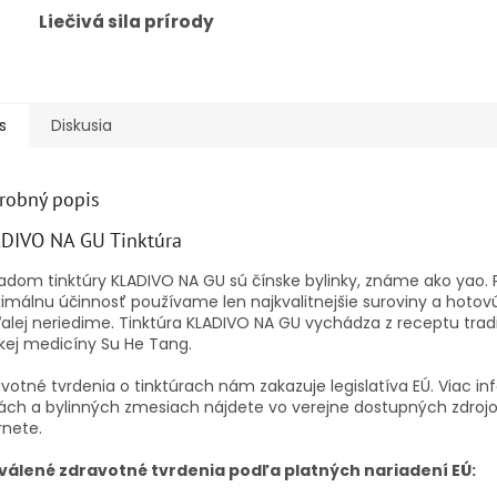
Liečivá sila prírody
s
Diskusia
robný popis
DIVO NA GU Tinktúra
adom tinktúry KLADIVO NA GU sú čínske bylinky, známe ako yao. 
málnu účinnosť používame len najkvalitnejšie suroviny a hotovú
alej neriedime. Tinktúra KLADIVO NA GU vychádza z receptu trad
kej medicíny Su He Tang.
votné tvrdenia o tinktúrach nám zakazuje legislatíva EÚ. Viac in
ch a bylinných zmesiach nájdete vo verejne dostupných zdroj
rnete.
válené zdravotné tvrdenia podľa platných nariadení EÚ: