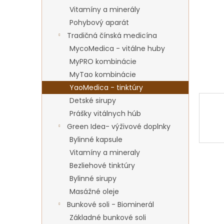
Vitamíny a minerály
Pohybový aparát
Tradičná čínská medicína
MycoMedica - vitálne huby
MyPRO kombinácie
MyTao kombinácie
YaoMedica - tinktúry
Detské sirupy
Prášky vitálnych húb
Green Idea- výživové doplnky
Bylinné kapsule
Vitamíny a mineraly
Bezliehové tinktúry
Bylinné sirupy
Masážné oleje
Bunkové soli - Biominerál
Základné bunkové soli