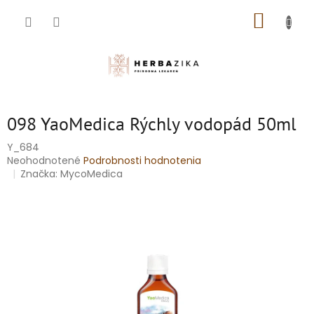
Prejsť
NÁKUP
na
obsah
KOŠÍK
098 YaoMedica Rýchly vodopád 50ml
Y_684
Priemerné
Neohodnotené
Podrobnosti hodnotenia
hodnotenie
Značka:
MycoMedica
produktu
je
0,0
z
5
hviezdičiek.