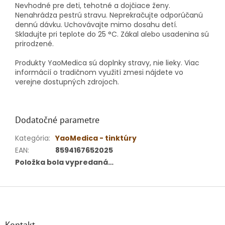
Nevhodné pre deti, tehotné a dojčiace ženy.
Nenahrádza pestrú stravu. Neprekračujte odporúčanú
dennú dávku. Uchovávajte mimo dosahu detí.
Skladujte pri teplote do 25 °C. Zákal alebo usadenina sú
prirodzené.
Produkty YaoMedica sú doplnky stravy, nie lieky. Viac
informácií o tradičnom využití zmesi nájdete vo
verejne dostupných zdrojoch.
Dodatočné parametre
Kategória
:
YaoMedica - tinktúry
EAN
:
8594167652025
Položka bola vypredaná…
Z
á
p
ä
Kontakt