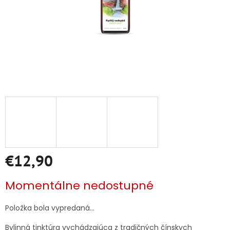
€12,90
Jednotková
Momentálne nedostupné
cena:
Položka bola vypredaná…
Bylinná tinktúra vychádzajúca z tradičných čínskych