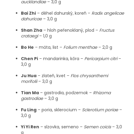
aucklandiae
– 3,0 g
Bai Zhi
– děhel dahurský, koreň –
Radix angelicae
dahuricae
– 3,0 g
Shan Zha
– hloh peřenoklaný, plod –
Fructus
crataegi
– 1,0 g
Bo He
– mäta, list –
Folium menthae
– 2,0 g
Chen Pi
– mandarinka, kôra –
Pericarpium citri
–
3,0 g
Ju Hua
– zlateň, kvet –
Flos chrysanthemi
morifolii
– 3,0 g
Tian Ma
– gastrodia, podzemok –
Rhizoma
gastrodiae
– 3,0 g
Fu Ling
– poria, sklerocium –
Sclerotium poriae
–
3,0 g
Yi Yi Ren
– slzovka, semeno –
Semen coicis
– 3,0
g