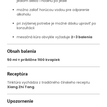
jedlom alebo 1 hodinu po jedle
možno zaliať horúcou vodou pre odparenie
alkoholu
pri zvýšenej potrebe je možné dávku upraviť po
konzultácii
mesačná kúra obvykle vyžaduje
2–3 balenia
Obsah balenia
50 ml = približne 1100 kvapiek
Receptúra
Tinktúra vychádza z tradičného čínskeho receptu
Xiang Zhi Tang
.
Upozornenie