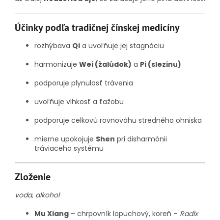
Účinky podľa tradičnej čínskej medicíny
rozhýbava
Qi
a uvoľňuje jej stagnáciu
harmonizuje
Wei (žalúdok)
a
Pi (slezinu)
podporuje plynulosť trávenia
uvoľňuje vlhkosť a ťažobu
podporuje celkovú rovnováhu stredného ohniska
mierne upokojuje
Shen
pri disharmónii
tráviaceho systému
Zloženie
voda, alkohol
Mu Xiang
– chrpovník lopuchový, koreň –
Radix