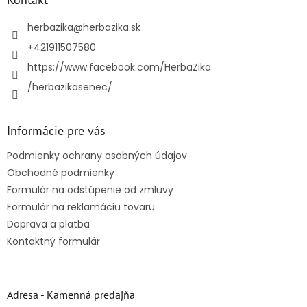
t
i
herbazika
@
herbazika.sk
e
+421911507580
https://www.facebook.com/HerbaZika
/herbazikasenec/
Informácie pre vás
Podmienky ochrany osobných údajov
Obchodné podmienky
Formulár na odstúpenie od zmluvy
Formulár na reklamáciu tovaru
Doprava a platba
Kontaktný formulár
Adresa - Kamenná predajňa