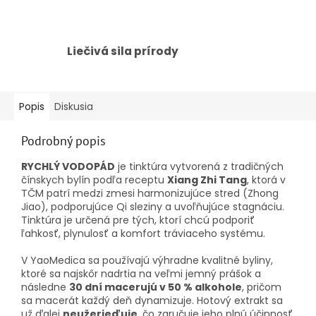
Liečivá sila prírody
Popis
Diskusia
Podrobný popis
RYCHLÝ VODOPÁD
je tinktúra vytvorená z tradičných
čínskych bylín podľa receptu
Xiang Zhi Tang
, ktorá v
TČM patrí medzi zmesi harmonizujúce stred (Zhong
Jiao), podporujúce Qi sleziny a uvoľňujúce stagnáciu.
Tinktúra je určená pre tých, ktorí chcú podporiť
ľahkosť, plynulosť a komfort tráviaceho systému.
V YaoMedica sa používajú výhradne kvalitné byliny,
ktoré sa najskôr nadrtia na veľmi jemný prášok a
následne
30 dní macerujú v 50 % alkohole
, pričom
sa macerát každý deň dynamizuje. Hotový extrakt sa
už ďalej
neužerieďuje
, čo zaručuje jeho plnú účinnosť.