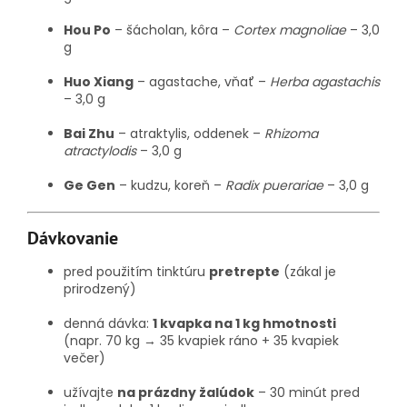
Hou Po
– šácholan, kôra –
Cortex magnoliae
– 3,0
g
Huo Xiang
– agastache, vňať –
Herba agastachis
– 3,0 g
Bai Zhu
– atraktylis, oddenek –
Rhizoma
atractylodis
– 3,0 g
Ge Gen
– kudzu, koreň –
Radix puerariae
– 3,0 g
Dávkovanie
pred použitím tinktúru
pretrepte
(zákal je
prirodzený)
denná dávka:
1 kvapka na 1 kg hmotnosti
(napr. 70 kg → 35 kvapiek ráno + 35 kvapiek
večer)
užívajte
na prázdny žalúdok
– 30 minút pred