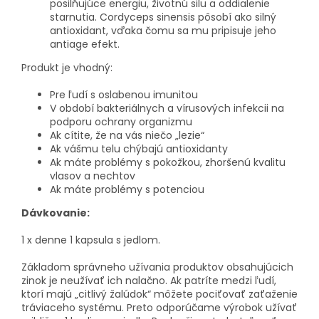
posilňujúce energiu, životnú silu a oddialenie
starnutia. Cordyceps sinensis pôsobí ako silný
antioxidant, vďaka čomu sa mu pripisuje jeho
antiage efekt.
Produkt je vhodný:
Pre ľudí s oslabenou imunitou
V období bakteriálnych a vírusových infekcii na
podporu ochrany organizmu
Ak cítite, že na vás niečo „lezie“
Ak vášmu telu chýbajú antioxidanty
Ak máte problémy s pokožkou, zhoršenú kvalitu
vlasov a nechtov
Ak máte problémy s potenciou
Dávkovanie:
1 x denne 1 kapsula s jedlom.
Základom správneho užívania produktov obsahujúcich
zinok je neužívať ich nalačno. Ak patríte medzi ľudí,
ktorí majú „citlivý žalúdok“ môžete pociťovať zaťaženie
tráviaceho systému. Preto odporúčame výrobok užívať