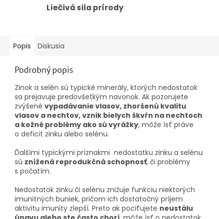
Liečivá sila prírody
Popis
Diskusia
Podrobný popis
Zinok a selén sú typické minerály, ktorých nedostatok
sa prejavuje predovšetkým navonok. Ak pozorujete
zvýšené
vypadávanie vlasov, zhoršenú kvalitu
vlasov a nechtov, vznik bielych škvŕn na nechtoch
a kožné problémy ako sú vyrážky
, môže ísť práve
o deficit zinku alebo selénu.
Ďalšími typickými príznakmi nedostatku zinku a selénu
sú
znížená reprodukčná schopnosť
, či problémy
s počatím.
Nedostatok zinku
či selénu znižuje funkciu niektorých
imunitných buniek, pričom ich dostatočný príjem
aktivitu imunity zlepší. Preto ak pociťujete
neustálu
únavu alebo ste často chorí
, môže ísť o nedostatok