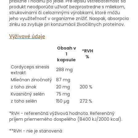
približne 1 hodinu po jedle. Pre lepšiu vstrebateľnosť sa
produkt neodporúča užívať bezprostredne s mliekom,
strukovinami či celozrnnými výrobkami, ktoré môžu
jeho využiteľnosť v organizme znížiť. Naopak, absorpcia
zinku sa zvyšuje pri konzumácii živočíšnych proteínov.
Výživové údaje
Obsah v
*RVH
1
%
kapsule
Cordyceps sinesis
288 mg
extrakt
Mliečnan zinočnatý
87 mg
z toho zinok
20 mg
200 %
Kvasničný selén
75 mg
z toho selén
150 µg
272 %
*RVH - referenčná výživová hodnota. Referenčný
príjem priemerného dospelého (8400 kJ/2000 kcal).
**RVH - nie je stanovená