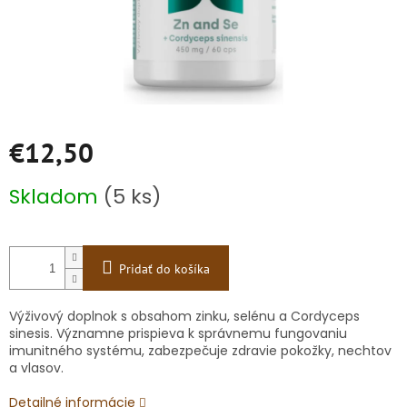
€12,50
Jednotková
Skladom
(5 ks)
cena:
Pridať do košíka
Výživový doplnok s obsahom zinku, selénu a Cordyceps
sinesis. Významne prispieva k správnemu fungovaniu
imunitného systému, zabezpečuje zdravie pokožky, nechtov
a vlasov.
Detailné informácie