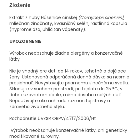
Zloženie
Extrakt z huby Húsenice čínskej
(Cordyceps sinensis)
,
mliečnan zinočnatý, kvasničný selén, rastlinná kapsula
(hypromelóza, uhličitan vápenatý).
UPOZORNENIE
Výrobok neobsahuje žiadne alergény a konzervačné
látky.
Nie je vhodný pre deti do 14 rokov, tehotné a dojčiace
ženy. Ustanovená odporúčaná denná dávka sa nesmie
presiahnuť. Nevystavujte priamemu slnečnému svetlu.
Skladujte v suchom prostredí, pri teplote do 25 °C, v
dobre uzavretom obale, mimo dosahu malých detí.
Nepoužívajte ako náhradu rozmanitej stravy a
zdravého životného štýlu.
Rozhodnutie ÚVZSR OBPV/4717/2006/Ht
Výrobok neobsahuje konzervačné látky, ani geneticky
modifikované suroviny.