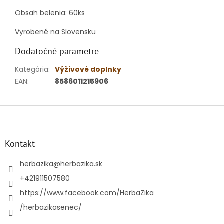
Obsah belenia: 60ks
Vyrobené na Slovensku
Dodatočné parametre
Kategória
:
Výživové doplnky
EAN
:
8586011215906
Z
á
p
ä
Kontakt
t
i
herbazika
@
herbazika.sk
e
+421911507580
https://www.facebook.com/HerbaZika
/herbazikasenec/