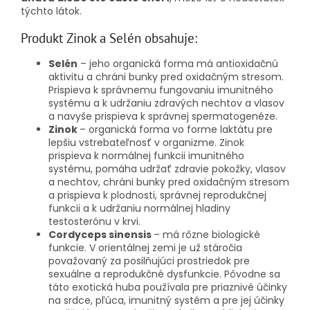
týchto látok.
Produkt Zinok a Selén obsahuje:
Selén
– jeho organická forma má antioxidačnú
aktivitu a chráni bunky pred oxidačným stresom.
Prispieva k správnemu fungovaniu imunitného
systému a k udržaniu zdravých nechtov a vlasov
a navyše prispieva k správnej spermatogenéze.
Zinok
– organická forma vo forme laktátu pre
lepšiu vstrebateľnosť v organizme. Zinok
prispieva k normálnej funkcii imunitného
systému, pomáha udržať zdravie pokožky, vlasov
a nechtov, chráni bunky pred oxidačným stresom
a prispieva k plodnosti, správnej reprodukčnej
funkcii a k udržaniu normálnej hladiny
testosterónu v krvi.
Cordyceps sinensis
– má rôzne biologické
funkcie. V orientálnej zemi je už stáročia
považovaný za posilňujúci prostriedok pre
sexuálne a reprodukčné dysfunkcie. Pôvodne sa
táto exotická huba používala pre priaznivé účinky
na srdce, pľúca, imunitný systém a pre jej účinky