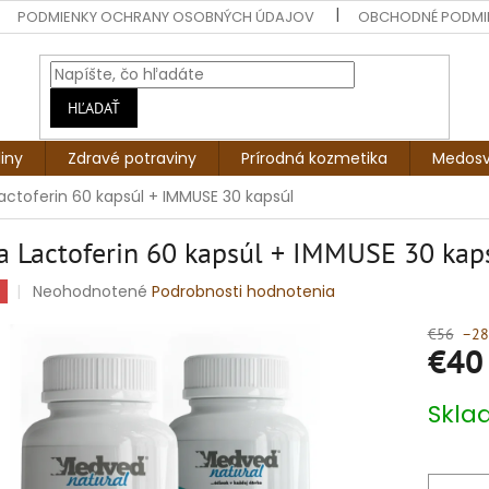
PODMIENKY OCHRANY OSOBNÝCH ÚDAJOV
OBCHODNÉ PODMI
HĽADAŤ
liny
Zdravé potraviny
Prírodná kozmetika
Medosv
actoferin 60 kapsúl + IMMUSE 30 kapsúl
a Lactoferin 60 kapsúl + IMMUSE 30 kap
Priemerné
Neohodnotené
Podrobnosti hodnotenia
hodnotenie
produktu
€56
–28
€40
je
0,0
z
Jednotko
Skl
5
cena:
hviezdičiek.