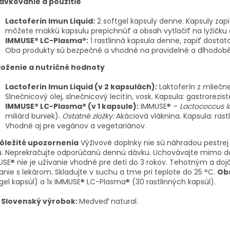
ávkovanie a použitie
Lactoferin Imun Liquid:
2 softgel kapsuly denne. Kapsuly zap
môžete mäkkú kapsulu prepichnúť a obsah vytlačiť na lyžičku
IMMUSE® LC-Plasma®:
1 rastlinná kapsula denne, zapiť dos
Oba produkty sú bezpečné a vhodné na pravidelné a dlhodobé
loženie a nutričné hodnoty
Lactoferin Imun Liquid (v 2 kapsulách):
Laktoferín z mlieč
Slnečnicový olej, slnečnicový lecitín, vosk. Kapsula: gastrorezis
IMMUSE® LC-Plasma® (v 1 kapsule):
IMMUSE® –
Lactococcus la
miliárd buniek).
Ostatné zložky:
Akáciová vláknina. Kapsula: ras
Vhodné aj pre vegánov a vegetariánov.
ôležité upozornenia
Výživové doplnky nie sú náhradou pestrej
u. Neprekračujte odporúčanú dennú dávku. Uchovávajte mimo d
SE® nie je užívanie vhodné pre deti do 3 rokov. Tehotným a do
anie s lekárom. Skladujte v suchu a tme pri teplote do 25 °C.
Obs
gel kapsúl) a 1x IMMUSE® LC-Plasma® (30 rastlinných kapsúl).

Slovenský výrobok:
Medveď natural.