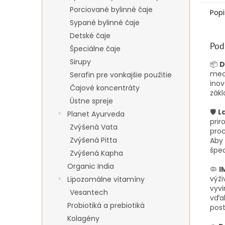
Porciované bylinné čaje
Popi
Sypané bylinné čaje
Detské čaje
Pod
Špeciálne čaje
Sirupy
📦
D
mech
Serafin pre vonkajšie použitie
inov
Čajové koncentráty
zák
Ústne spreje
🛡️
L
Planet Ayurveda
prir
Zvýšená Vata
proc
Zvýšená Pitta
Aby 
špec
Zvýšená Kapha
Organic India
🦠
I
výži
Lipozomálne vitamíny
vyv
Vesantech
vďa
Probiotiká a prebiotiká
post
Kolagény