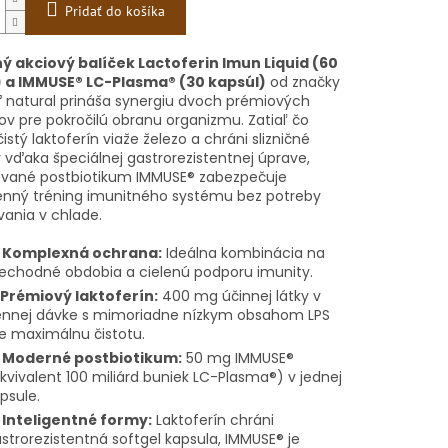
Pridať do košíka
 akciový balíček Lactoferin Imun Liquid (60
 a IMMUSE® LC-Plasma® (30 kapsúl)
od značky
natural prináša synergiu dvoch prémiových
ov pre pokročilú obranu organizmu. Zatiaľ čo
istý laktoferín viaže železo a chráni slizničné
 vďaka špeciálnej gastrorezistentnej úprave,
vané postbiotikum IMMUSE® zabezpečuje
nný tréning imunitného systému bez potreby
ania v chlade.

Komplexná ochrana:
Ideálna kombinácia na
echodné obdobia a cielenú podporu imunity.
Prémiový laktoferín:
400 mg účinnej látky v
nnej dávke s mimoriadne nízkym obsahom LPS
e maximálnu čistotu.

Moderné postbiotikum:
50 mg IMMUSE®
kvivalent 100 miliárd buniek LC-Plasma®) v jednej
psule.

Inteligentné formy:
Laktoferín chráni
strorezistentná softgel kapsula, IMMUSE® je