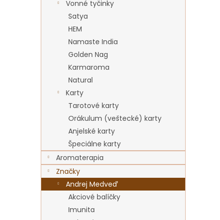
Vonné tyčinky
Satya
HEM
Namaste India
Golden Nag
Karmaroma
Natural
Karty
Tarotové karty
Orákulum (veštecké) karty
Anjelské karty
Špeciálne karty
Aromaterapia
Značky
Andrej Medveď
Akciové balíčky
Imunita