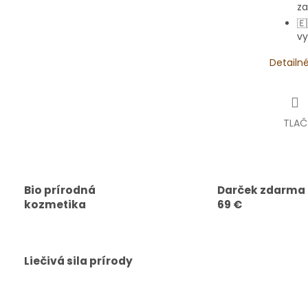
za
🇪
vy
Detailn
TLAČ
Bio prírodná
Darček zdarma
kozmetika
69 €
Liečivá sila prírody