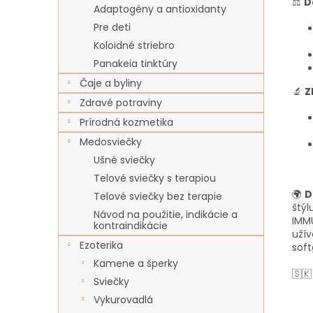
⚖️
D
Adaptogény a antioxidanty
Pre deti
Koloidné striebro
Panakeia tinktúry
Čaje a byliny
🔬
Z
Zdravé potraviny
Prírodná kozmetika
Medosviečky
Ušné sviečky
Telové sviečky s terapiou
🌍
D
Telové sviečky bez terapie
štýl
Návod na použitie, indikácie a
IMMU
kontraindikácie
užív
Ezoterika
soft
Kamene a šperky
🇸
Sviečky
Vykurovadlá