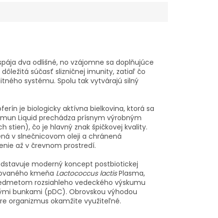
pája dva odlišné, no vzájomne sa doplňujúce
ôležitá súčasť slizničnej imunity, zatiaľ čo
tného systému. Spolu tak vytvárajú silný
ferín je biologicky aktívna bielkovina, ktorá sa
n Imun Liquid prechádza prísnym výrobným
stien), čo je hlavný znak špičkovej kvality.
tená v slnečnicovom oleji a chránená
enie až v črevnom prostredí.
dstavuje moderný koncept postbiotickej
entovaného kmeňa
Lactococcus lactis
Plasma,
 predmetom rozsiahleho vedeckého výskumu
ckými bunkami (pDC). Obrovskou výhodou
 pre organizmus okamžite využiteľné.