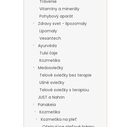
Trávenie
Vitamíny a minerály
Pohybový aparát
Zdravy svet - lipozomaly
Lipomaly
Vesantech
Ayurvéda
Tulsi čaje
Kozmetika
Medosviečky
Telové sviečky bez terapie
Ušné sviečky
Telové sviečky s terapiou
JUST a Nahrin
Panakeia
Kozmetika
Kozmetika na pleť
Ošetrujúce pleťové krémy