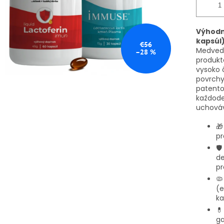
Výhodný
kapsúl)
€56
Medveď 
–28 %
produkt
vysoko č
povrchy
patento
každode
uchováv

pr
🛡️
de
pr

(e
ka

ga