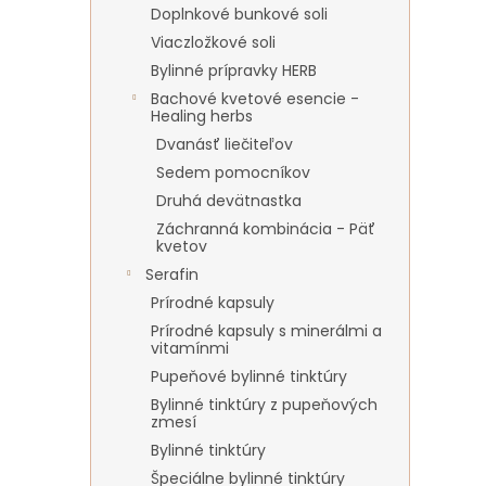
Doplnkové bunkové soli
Viaczložkové soli
Bylinné prípravky HERB
Bachové kvetové esencie -
Healing herbs
Dvanásť liečiteľov
Sedem pomocníkov
Druhá devätnastka
Záchranná kombinácia - Päť
kvetov
Serafin
Prírodné kapsuly
Prírodné kapsuly s minerálmi a
vitamínmi
Pupeňové bylinné tinktúry
Bylinné tinktúry z pupeňových
zmesí
Bylinné tinktúry
Špeciálne bylinné tinktúry