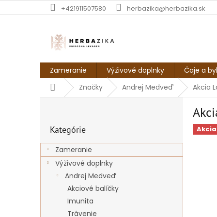
Prejsť
+421911507580
herbazika@herbazika.sk
na
obsah
Zameranie
Výživové doplnky
Čaje a by
Domov
Značky
Andrej Medveď
Akcia L
B
Akci
o
Preskočiť
č
Kategórie
kategórie
Akcia
n
ý
Zameranie
p
Výživové doplnky
a
n
Andrej Medveď
e
Akciové balíčky
l
Imunita
Trávenie