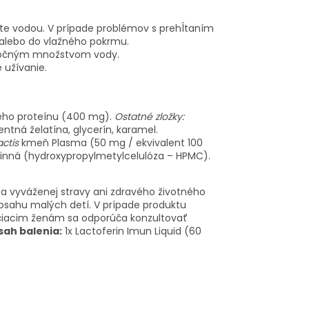
ite vodou. V prípade problémov s prehĺtaním
 alebo do vlažného pokrmu.
tatočným množstvom vody.
 užívanie.
neho proteínu (400 mg).
Ostatné zložky:
tentná želatína, glycerín, karamel.
ctis
kmeň Plasma (50 mg / ekvivalent 100
tlinná (hydroxypropylmetylcelulóza – HPMC).
 a vyváženej stravy ani zdravého životného
osahu malých detí. V prípade produktu
jčiacim ženám sa odporúča konzultovať
ah balenia:
1x Lactoferin Imun Liquid (60