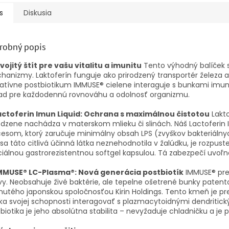
s
Diskusia
robný popis
vojitý štít pre vašu vitalitu a imunitu
Tento výhodný balíček s
anizmy. Laktoferín funguje ako prirodzený transportér železa a d
atívne postbiotikum IMMUSE® cielene interaguje s bunkami imuni
lad pre každodennú rovnováhu a odolnosť organizmu.
actoferin Imun Liquid: Ochrana s maximálnou čistotou
Lakto
odzene nachádza v materskom mlieku či slinách. Náš Lactoferi
esom, ktorý zaručuje minimálny obsah LPS (zvyškov bakteriálnych 
sa táto citlivá účinná látka neznehodnotila v žalúdku, je rozpus
iálnou gastrorezistentnou softgel kapsulou. Tá zabezpečí uvoľn
MMUSE® LC-Plasma®: Nová generácia postbiotík
IMMUSE® pre
vy. Neobsahuje živé baktérie, ale tepelne ošetrené bunky pat
inutého japonskou spoločnosťou Kirin Holdings. Tento kmeň je
ka svojej schopnosti interagovať s plazmacytoidnými dendriti
biotika je jeho absolútna stabilita – nevyžaduje chladničku a je