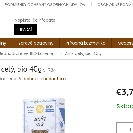
PODMIENKY OCHRANY OSOBNÝCH ÚDAJOV
OBCHODNÉ PODMI
HĽADAŤ
liny
Zdravé potraviny
Prírodná kozmetika
Medosv
Jednodruhové BIO korenie
Aníz celý, bio 40g
 celý, bio 40g
S_734
rné
dnotené
Podrobnosti hodnotenia
enie
€3,
tu
Jednotko
Skl
cena:
čiek.