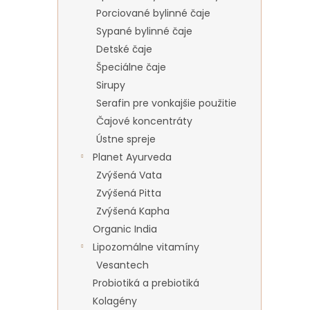
Porciované bylinné čaje
Sypané bylinné čaje
Detské čaje
Špeciálne čaje
Sirupy
Serafin pre vonkajšie použitie
Čajové koncentráty
Ústne spreje
Planet Ayurveda
Zvýšená Vata
Zvýšená Pitta
Zvýšená Kapha
Organic India
Lipozomálne vitamíny
Vesantech
Probiotiká a prebiotiká
Kolagény