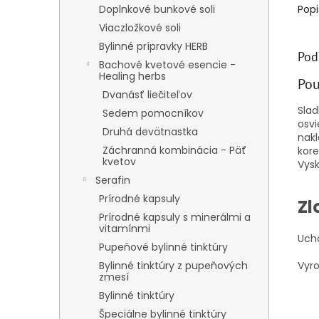
Doplnkové bunkové soli
Popi
Viaczložkové soli
Bylinné prípravky HERB
Pod
Bachové kvetové esencie -
Healing herbs
Pou
Dvanásť liečiteľov
Slad
Sedem pomocníkov
osvi
Druhá devätnastka
nakl
Záchranná kombinácia - Päť
kore
kvetov
Vysk
Serafin
Prírodné kapsuly
Zl
Prírodné kapsuly s minerálmi a
vitamínmi
Uch
Pupeňové bylinné tinktúry
Vyr
Bylinné tinktúry z pupeňových
zmesí
Bylinné tinktúry
Špeciálne bylinné tinktúry