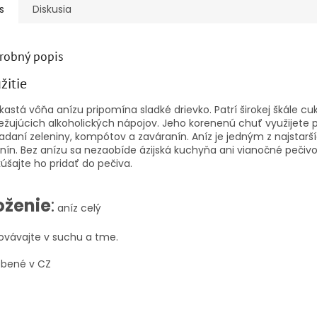
s
Diskusia
robný popis
žitie
kastá vôňa anízu pripomína sladké drievko. Patrí širokej škále cu
ežujúcich alkoholických nápojov. Jeho korenenú chuť využijete p
adaní zeleniny, kompótov a zaváranín. Aníz je jedným z najstarš
nín. Bez anízu sa nezaobíde ázijská kuchyňa ani vianočné pečivo
úšajte ho pridať do pečiva.
oženie
:
aníz celý
ovávajte v suchu a tme.
obené v CZ