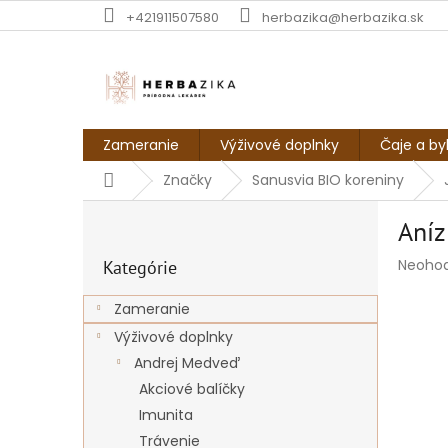
Prejsť
+421911507580
herbazika@herbazika.sk
na
obsah
Zameranie
Výživové doplnky
Čaje a by
Domov
Značky
Sanusvia BIO koreniny
B
Aníz
o
Preskočiť
č
Prieme
Neoho
Kategórie
kategórie
n
hodnot
ý
produk
Zameranie
p
je
Výživové doplnky
a
0,0
z
n
Andrej Medveď
5
e
Akciové balíčky
hviezdi
l
Imunita
Trávenie