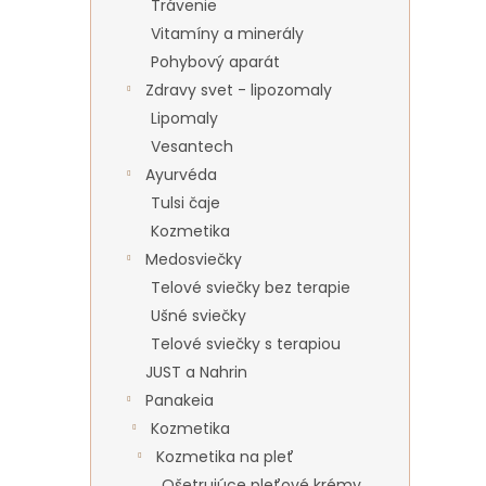
Trávenie
Vitamíny a minerály
Pohybový aparát
Zdravy svet - lipozomaly
Lipomaly
Vesantech
Ayurvéda
Tulsi čaje
Kozmetika
Medosviečky
Telové sviečky bez terapie
Ušné sviečky
Telové sviečky s terapiou
JUST a Nahrin
Panakeia
Kozmetika
Kozmetika na pleť
Ošetrujúce pleťové krémy