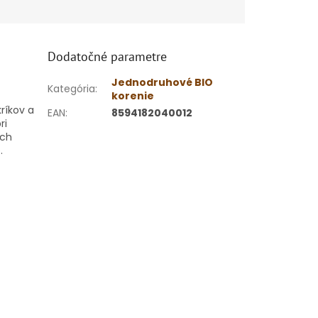
Dodatočné parametre
Jednodruhové BIO
Kategória
:
korenie
kríkov a
EAN
:
8594182040012
ri
ích
.