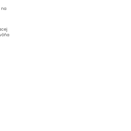
í na
acej
 vôňa