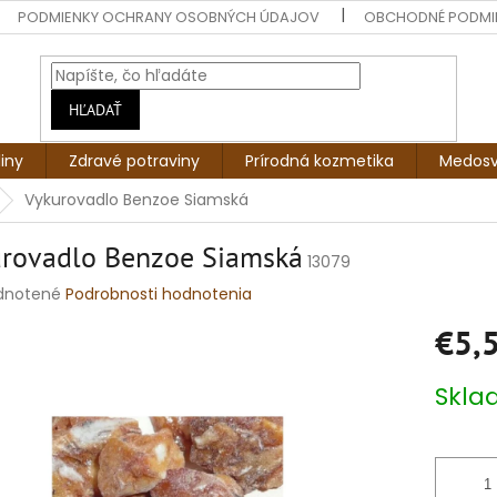
PODMIENKY OCHRANY OSOBNÝCH ÚDAJOV
OBCHODNÉ PODMI
HĽADAŤ
liny
Zdravé potraviny
Prírodná kozmetika
Medosv
Vykurovadlo Benzoe Siamská
rovadlo Benzoe Siamská
13079
rné
dnotené
Podrobnosti hodnotenia
enie
€5,
tu
Jednotko
Skl
cena:
čiek.