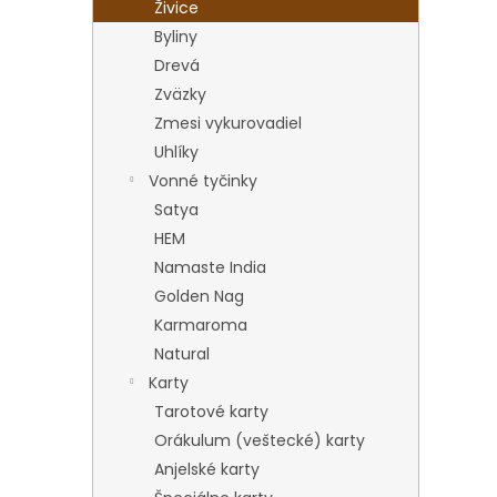
Živice
Byliny
Drevá
Zväzky
Zmesi vykurovadiel
Uhlíky
Vonné tyčinky
Satya
HEM
Namaste India
Golden Nag
Karmaroma
Natural
Karty
Tarotové karty
Orákulum (veštecké) karty
Anjelské karty