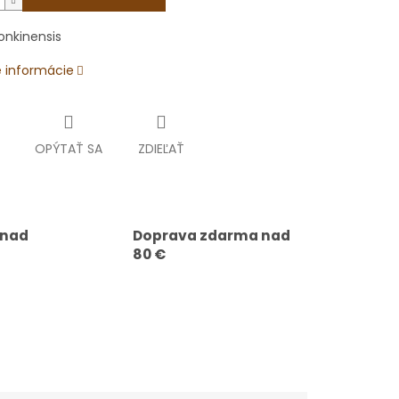
onkinensis
é informácie
OPÝTAŤ SA
ZDIEĽAŤ
 nad
Doprava zdarma nad
80 €