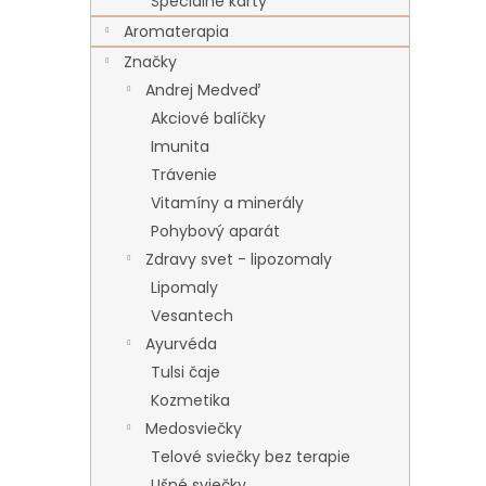
Špeciálne karty
Aromaterapia
Značky
Andrej Medveď
Akciové balíčky
Imunita
Trávenie
Vitamíny a minerály
Pohybový aparát
Zdravy svet - lipozomaly
Lipomaly
Vesantech
Ayurvéda
Tulsi čaje
Kozmetika
Medosviečky
Telové sviečky bez terapie
Ušné sviečky