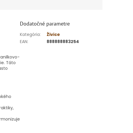
Dodatočné parametre
Kategória
:
Živice
EAN
:
888888883254
vanilkovo-
ie. Táto
asto
bokého
aktiky,
armonizuje