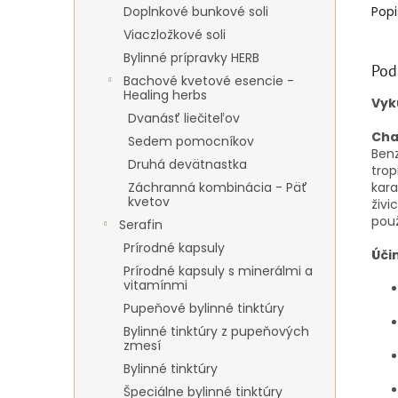
Doplnkové bunkové soli
Popi
Viaczložkové soli
Bylinné prípravky HERB
Pod
Bachové kvetové esencie -
Healing herbs
Vyk
Dvanásť liečiteľov
Cha
Sedem pomocníkov
Benz
Druhá devätnastka
trop
Záchranná kombinácia - Päť
kara
kvetov
živi
použ
Serafin
Prírodné kapsuly
Úči
Prírodné kapsuly s minerálmi a
vitamínmi
Pupeňové bylinné tinktúry
Bylinné tinktúry z pupeňových
zmesí
Bylinné tinktúry
Špeciálne bylinné tinktúry