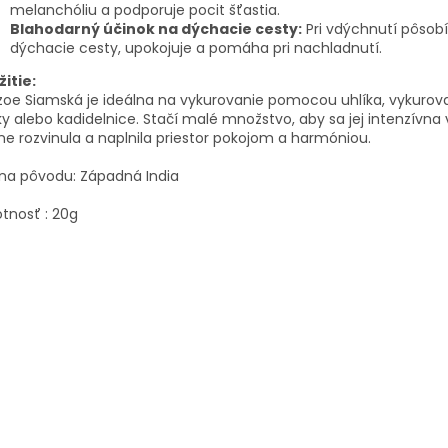
melanchóliu a podporuje pocit šťastia.
Blahodarný účinok na dýchacie cesty:
Pri vdýchnutí pôsob
dýchacie cesty, upokojuje a pomáha pri nachladnutí.
itie:
oe Siamská je ideálna na vykurovanie pomocou uhlíka, vykurov
y alebo kadidelnice. Stačí malé množstvo, aby sa jej intenzívna
e rozvinula a naplnila priestor pokojom a harmóniou.
ina pôvodu: Západná India
tnosť : 20g