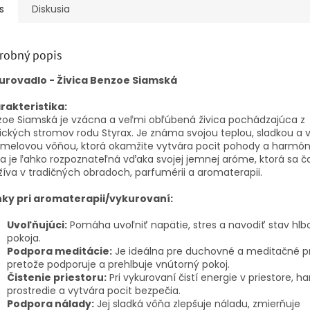
s
Diskusia
robný popis
urovadlo - Živica Benzoe Siamská
rakteristika:
oe Siamská je vzácna a veľmi obľúbená živica pochádzajúca z
ických stromov rodu Styrax. Je známa svojou teplou, sladkou a 
melovou vôňou, ktorá okamžite vytvára pocit pohody a harmón
ca je ľahko rozpoznateľná vďaka svojej jemnej aróme, ktorá sa č
íva v tradičných obradoch, parfumérii a aromaterapii.
nky pri aromaterapii/vykurovaní:
Uvoľňujúci:
Pomáha uvoľniť napätie, stres a navodiť stav hl
pokoja.
Podpora meditácie:
Je ideálna pre duchovné a meditačné pr
pretože podporuje a prehlbuje vnútorný pokoj.
Čistenie priestoru:
Pri vykurovaní čistí energie v priestore, h
prostredie a vytvára pocit bezpečia.
Podpora nálady:
Jej sladká vôňa zlepšuje náladu, zmierňuje