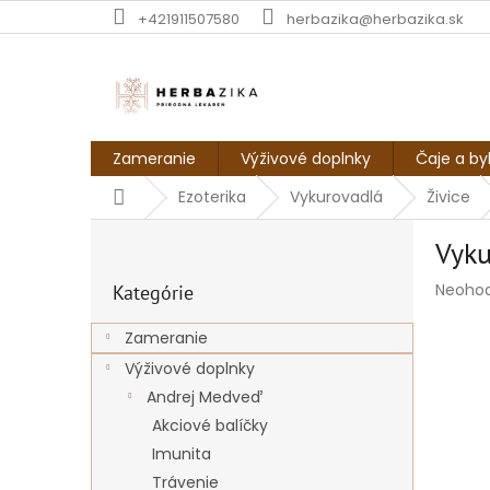
Prejsť
+421911507580
herbazika@herbazika.sk
na
obsah
Zameranie
Výživové doplnky
Čaje a by
Domov
Ezoterika
Vykurovadlá
Živice
B
Vyku
o
Preskočiť
č
Prieme
Neoho
Kategórie
kategórie
n
hodnot
ý
produk
Zameranie
p
je
Výživové doplnky
a
0,0
z
n
Andrej Medveď
5
e
Akciové balíčky
hviezdi
l
Imunita
Trávenie