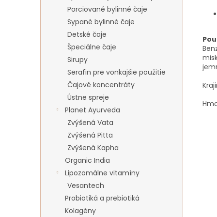
Porciované bylinné čaje
Sypané bylinné čaje
Detské čaje
Použ
Špeciálne čaje
Benz
misk
Sirupy
jemn
Serafin pre vonkajšie použitie
Čajové koncentráty
Kraj
Ústne spreje
Hmo
Planet Ayurveda
Zvýšená Vata
Zvýšená Pitta
Zvýšená Kapha
Organic India
Lipozomálne vitamíny
Vesantech
Probiotiká a prebiotiká
Kolagény