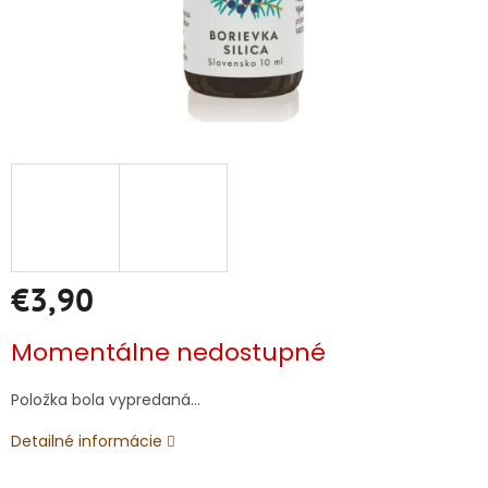
€3,90
Jednotková
Momentálne nedostupné
cena:
Položka bola vypredaná…
Detailné informácie