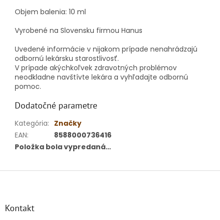
Objem balenia:
10 ml
Vyrobené na Slovensku firmou Hanus
Uvedené informácie v nijakom prípade nenahrádzajú
odbornú lekársku starostlivosť.
V prípade akýchkoľvek zdravotných problémov
neodkladne navštívte lekára a vyhľadajte odbornú
pomoc.
Dodatočné parametre
Kategória
:
Značky
EAN
:
8588000736416
Položka bola vypredaná…
Z
á
p
ä
Kontakt
t