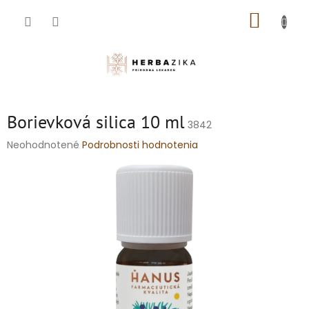
Prejsť
NÁKUP
na
obsah
KOŠÍK
Borievková silica 10 ml
3842
Priemerné
Neohodnotené
Podrobnosti hodnotenia
hodnotenie
produktu
je
0,0
z
5
hviezdičiek.