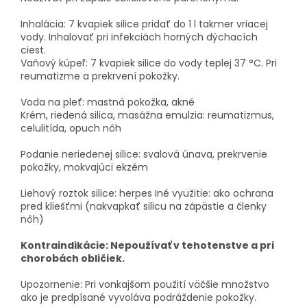
Inhalácia:
7 kvapiek silice pridať do 1 l takmer vriacej
vody. Inhalovať pri infekciách horných dýchacích
ciest.
Vaňový kúpeľ:
7 kvapiek silice do vody teplej 37 °C. Pri
reumatizme a prekrvení pokožky.
Voda na pleť:
mastná pokožka, akné
Krém, riedená silica, masážna emulzia:
reumatizmus,
celulitída, opuch nôh
Podanie neriedenej silice:
svalová únava, prekrvenie
pokožky, mokvajúci ekzém
Liehový roztok silice:
herpes
Iné využitie:
ako ochrana
pred kliešťmi (nakvapkať silicu na zápästie a členky
nôh)
Kontraindikácie:
Nepoužívať v tehotenstve a pri
chorobách obličiek.
Upozornenie:
Pri vonkajšom použití väčšie množstvo
ako je predpísané vyvoláva podráždenie pokožky.