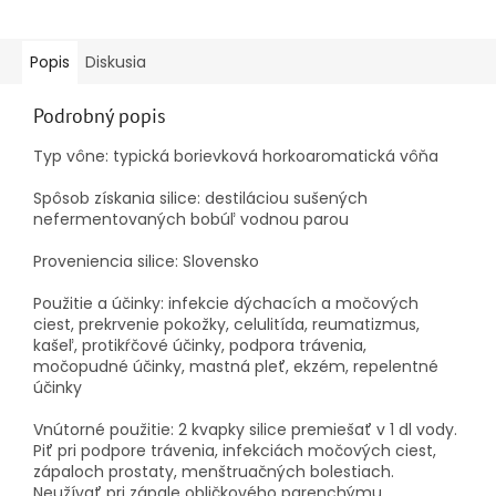
Popis
Diskusia
Podrobný popis
Typ vône:
typická borievková horkoaromatická vôňa
Spôsob získania silice:
destiláciou sušených
nefermentovaných bobúľ vodnou parou
Proveniencia silice:
Slovensko
Použitie a účinky:
infekcie dýchacích a močových
ciest, prekrvenie pokožky, celulitída, reumatizmus,
kašeľ, protikŕčové účinky, podpora trávenia,
močopudné účinky, mastná pleť, ekzém, repelentné
účinky
Vnútorné použitie:
2 kvapky silice premiešať v 1 dl vody.
Piť pri podpore trávenia, infekciách močových ciest,
zápaloch prostaty, menštruačných bolestiach.
Neužívať pri zápale obličkového parenchýmu.