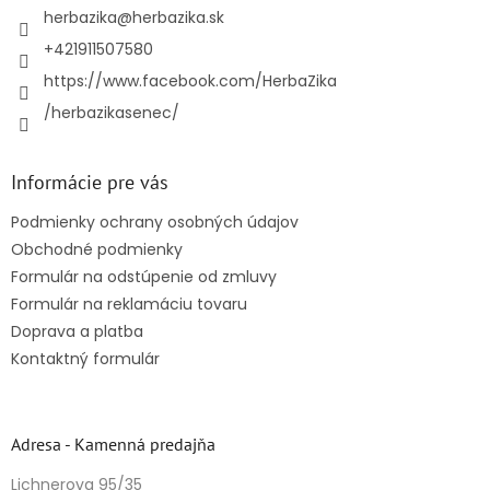
i
herbazika
@
herbazika.sk
e
+421911507580
https://www.facebook.com/HerbaZika
/herbazikasenec/
Informácie pre vás
Podmienky ochrany osobných údajov
Obchodné podmienky
Formulár na odstúpenie od zmluvy
Formulár na reklamáciu tovaru
Doprava a platba
Kontaktný formulár
Adresa - Kamenná predajňa
Lichnerova 95/35