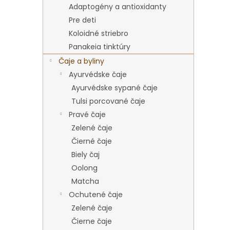
Adaptogény a antioxidanty
Pre deti
Koloidné striebro
Panakeia tinktúry
Čaje a byliny
Ayurvédske čaje
Ayurvédske sypané čaje
Tulsi porcované čaje
Pravé čaje
Zelené čaje
Čierné čaje
Biely čaj
Oolong
Matcha
Ochutené čaje
Zelené čaje
Čierne čaje