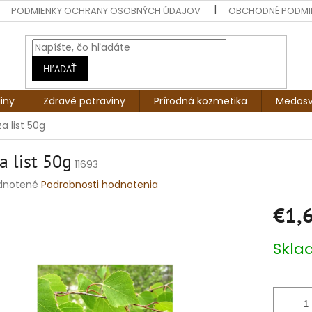
PODMIENKY OCHRANY OSOBNÝCH ÚDAJOV
OBCHODNÉ PODMI
HĽADAŤ
liny
Zdravé potraviny
Prírodná kozmetika
Medosv
a list 50g
a list 50g
11693
rné
dnotené
Podrobnosti hodnotenia
enie
€1,
tu
Jednotko
Skl
cena:
čiek.