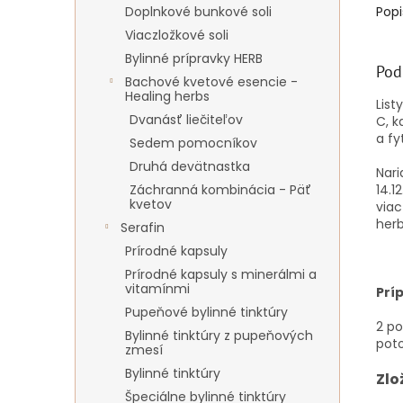
Doplnkové bunkové soli
Popi
Viaczložkové soli
Bylinné prípravky HERB
Pod
Bachové kvetové esencie -
Healing herbs
List
Dvanásť liečiteľov
C, k
a fy
Sedem pomocníkov
Druhá devätnastka
Nari
Záchranná kombinácia - Päť
14.1
kvetov
viac
herb
Serafin
Prírodné kapsuly
Prírodné kapsuly s minerálmi a
vitamínmi
Prí
Pupeňové bylinné tinktúry
2 po
Bylinné tinktúry z pupeňových
pot
zmesí
Bylinné tinktúry
Zlo
Špeciálne bylinné tinktúry