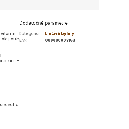
Dodatočné parametre
, vitamín
Kategória
:
Liečivé byliny
 olej, cukr
EAN
:
888888883153
d
anizmus –
ylúhovať a