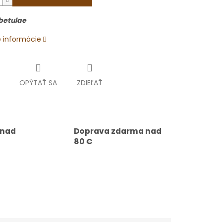
betulae
é informácie
OPÝTAŤ SA
ZDIEĽAŤ
 nad
Doprava zdarma nad
80 €