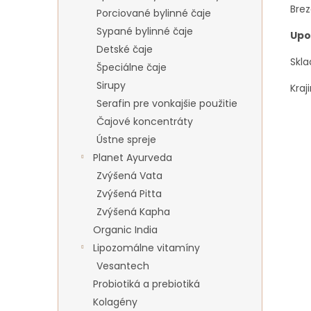
Brez
Porciované bylinné čaje
Sypané bylinné čaje
Upo
Detské čaje
Skla
Špeciálne čaje
Sirupy
Kraj
Serafin pre vonkajšie použitie
Čajové koncentráty
Ústne spreje
Planet Ayurveda
Zvýšená Vata
Zvýšená Pitta
Zvýšená Kapha
Organic India
Lipozomálne vitamíny
Vesantech
Probiotiká a prebiotiká
Kolagény