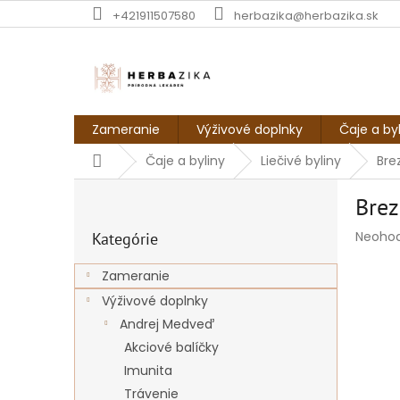
Prejsť
+421911507580
herbazika@herbazika.sk
na
obsah
Zameranie
Výživové doplnky
Čaje a by
Domov
Čaje a byliny
Liečivé byliny
Brez
B
Brez
o
Preskočiť
č
Prieme
Neoho
Kategórie
kategórie
n
hodnot
ý
produk
Zameranie
p
je
Výživové doplnky
a
0,0
z
n
Andrej Medveď
5
e
Akciové balíčky
hviezdi
l
Imunita
Trávenie