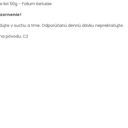
a list 50g - Folium betulae
zornenie!
dujte v suchu a tme. Odporúčanú dennú dávku neprekračujte.
ina pôvodu: CZ