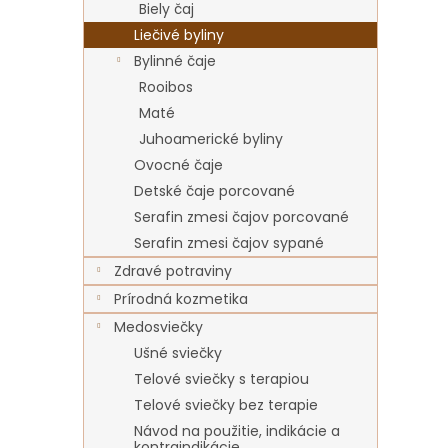
Biely čaj
Liečivé byliny
Bylinné čaje
Rooibos
Maté
Juhoamerické byliny
Ovocné čaje
Detské čaje porcované
Serafin zmesi čajov porcované
Serafin zmesi čajov sypané
Zdravé potraviny
Prírodná kozmetika
Medosviečky
Ušné sviečky
Telové sviečky s terapiou
Telové sviečky bez terapie
Návod na použitie, indikácie a
kontraindikácie