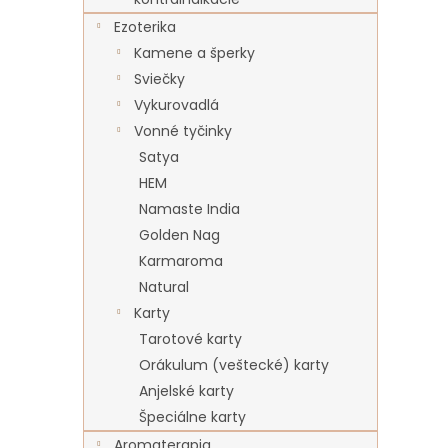
Ezoterika
Kamene a šperky
Sviečky
Vykurovadlá
Vonné tyčinky
Satya
HEM
Namaste India
Golden Nag
Karmaroma
Natural
Karty
Tarotové karty
Orákulum (veštecké) karty
Anjelské karty
Špeciálne karty
Aromaterapia