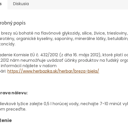
s
Diskusia
robný popis
y brezy sú bohaté na flavónové glykozidy, silice, živice, triesloviny
arotény, organické kyseliny, saponíny, minerálne látky, betulalbín,
toncídy.
adenie Komisie EÚ č. 432/2012 (z dňa 16. mája 2012), ktoré platí o
2.2012 nám neumožňuje uvádzať účinky produktov na ľudský org
 informácií nájdete v našom
ári:
https://www.herbazika.sk/herbar/breza-biela/
prava nálevu:
lievkové lyžice zalejte 0,5 l horúcej vody, nechajte 7-10 minút v
om preceďte.
ženie