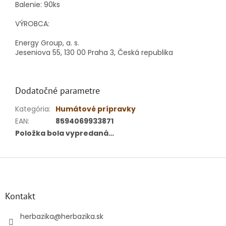
Balenie: 90ks
VÝROBCA:
Energy Group, a. s.
Jeseniova 55, 130 00 Praha 3, Česká republika
Dodatočné parametre
Kategória
:
Humátové prípravky
EAN
:
8594069933871
Položka bola vypredaná…
Z
á
p
ä
Kontakt
t
i
herbazika
@
herbazika.sk