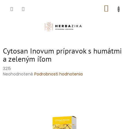
Prejsť
NÁKUP
na
obsah
KOŠÍK
Cytosan Inovum prípravok s humátmi
a zeleným íľom
3215
Priemerné
Neohodnotené
Podrobnosti hodnotenia
hodnotenie
produktu
je
0,0
z
5
hviezdičiek.