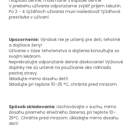
1 kapsula denne, maximálne 3 kapsule denne.
V priebehu užívania odporúčame zvýšiť príjem tekutín.
Po 2 - 4 týždňoch užívania musí nasledovať týždňová
prestávka v užívaní.
Upozornenie:
Výrobok nie je určený pre deti, tehotné
a dojčiace ženy!
Užívanie v čase tehotenstva a dojčenia konzultujte so
svojím lekárom.
Neprekračujte odporúčané denné dávkovanie! Výživové
doplnky nie sú určené na používanie ako náhrada
pestrej stravy.
Skladujte mimo dosahu detí!
Skladujte pri teplote 10–25 °C, chránte pred mrazom.
Spôsob skladovania:
Uschovávajte v suchu, mimo
dosahu priameho slnečného žiarenia, pri teplote 10–
25°C. Chráňte pred mrazom. Ukladajte mimo dosahu
detí!