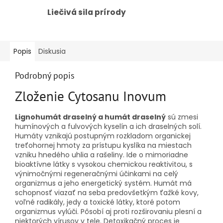
Liečivá sila prírody
Popis
Diskusia
Podrobný popis
Zloženie Cytosanu Inovum
Lignohumát draselný a humát draselný
sú zmesi
humínových a fulvových kyselín a ich draselných solí.
Humáty vznikajú postupným rozkladom organickej
treťohornej hmoty za prístupu kyslíka na miestach
vzniku hnedého uhlia a rašeliny. Ide o mimoriadne
bioaktívne látky s vysokou chemickou reaktivitou, s
výnimočnými regeneračnými účinkami na celý
organizmus a jeho energetický systém. Humát má
schopnosť viazať na seba predovšetkým ťažké kovy,
voľné radikály, jedy a toxické látky, ktoré potom
organizmus vylúči. Pôsobí aj proti rozširovaniu plesní a
niektorých vírusov v tele. Detoxikačný proces je