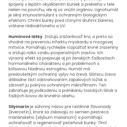
spojený s lepším okysličením buniek a prebieha v tele
nielen na povrchu, ale aj vo vnútri orgánov. Lignohumát
je silný imunostimulant s ochranným biologickým
efektom. Chráni bunky pred rôznymi druhmi žiarenia,
vrátane rádioaktívneho a UV.
Humínové látky
Znižujú zrážanlivosť krvi, a preto sú
vhodné na prevenciu infarktu myokardu a mozgovej
mŕtvice. Pomáhajú rychlejšie rozpúšťať krvné zrazeniny
a znižujú riziko vzniku pooperačných zrastov. Ich
výrazný efekt sa prejavuje aj pri ženských ťažkostiach
hormonálneho charakteru a pri problémoch s
kolísavou hladinou estrogénu. Humát má
predovšetkým ochranný vplyv na črevá. Sliznicu čreva
dôkladne čistí odstraňovaním zápalových ložísk a
zároveň ju pokrýva ochranným mikrofilmom. Ten
zabraňuje jej poškodeniu a prenikaniu toxických látok a
ťažkých kovov do krvného obehu.
Silymarín
je súhrnný názov pre rastlinné flavonoidy
(kvercetín), ktoré sa získavajú zo semien pestreca
mariánskeho (silybum marianum) a pomáhajú
ochraňovať a regenerovať pečeňové bunky. Tlmí