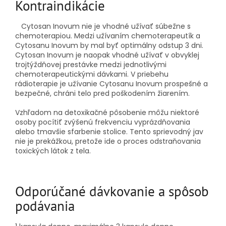
Kontraindikácie
Cytosan Inovum nie je vhodné užívať súbežne s
chemoterapiou. Medzi užívaním chemoterapeutík a
Cytosanu Inovum by mal byť optimálny odstup 3 dni.
Cytosan Inovum je naopak vhodné užívať v obvyklej
trojtýždňovej prestávke medzi jednotlivými
chemoterapeutickými dávkami. V priebehu
rádioterapie je užívanie Cytosanu Inovum prospešné a
bezpečné, chráni telo pred poškodením žiarením.
Vzhľadom na detoxikačné pôsobenie môžu niektoré
osoby pocítiť zvýšenú frekvenciu vyprázdňovania
alebo tmavšie sfarbenie stolice. Tento sprievodný jav
nie je prekážkou, pretože ide o proces odstraňovania
toxických látok z tela.
Odporúčané dávkovanie a spôsob
podávania