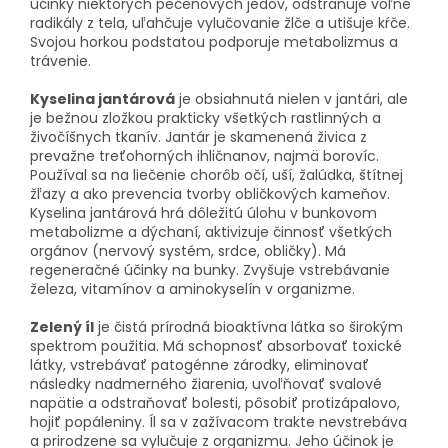
účinky niektorých pečeňových jedov, odstraňuje voľné
radikály z tela, uľahčuje vylučovanie žlče a utišuje kŕče.
Svojou horkou podstatou podporuje metabolizmus a
trávenie.
Kyselina jantárová
je obsiahnutá nielen v jantári, ale
je bežnou zložkou prakticky všetkých rastlinných a
živočíšnych tkanív. Jantár je skamenená živica z
prevažne treťohorných ihličnanov, najmä borovíc.
Používal sa na liečenie chorôb očí, uší, žalúdka, štítnej
žľazy a ako prevencia tvorby obličkových kameňov.
Kyselina jantárová hrá dôležitú úlohu v bunkovom
metabolizme a dýchaní, aktivizuje činnosť všetkých
orgánov (nervový systém, srdce, obličky). Má
regeneračné účinky na bunky. Zvyšuje vstrebávanie
železa, vitamínov a aminokyselín v organizme.
Zelený íl
je čistá prírodná bioaktívna látka so širokým
spektrom použitia. Má schopnosť absorbovať toxické
látky, vstrebávať patogénne zárodky, eliminovať
následky nadmerného žiarenia, uvoľňovať svalové
napätie a odstraňovať bolesti, pôsobiť protizápalovo,
hojiť popáleniny. Íl sa v zažívacom trakte nevstrebáva
a prirodzene sa vylučuje z organizmu. Jeho účinok je