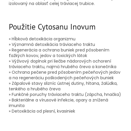
izolovaný na oblasť celej tráviacej trubice.
Použitie Cytosanu Inovum
» Hĺbková detoxikácia organizmu
» Významná detoxikácia tráviaceho traktu
» Regenerácia a ochrana buniek pred pôsobením
ťažkých kovov, jedov a toxických látok
» Výživový doplnok pri liečbe nádorových ochorení
tráviaceho traktu, najmä hrubého čreva a konečníka
» Ochrana pečene pred pôsobením pečeňových jedov
a na regeneráciu poškodených pečeňových buniek
» Zápalové stavy slizníc ústnej dutiny, hltana, žalúdka,
tenkého a hrubého čreva
» Funkčné poruchy tráviaceho traktu (zápcha, hnačka)
» Bakteriálne a vírusové infekcie, opary a znížená
imunita
» Detoxikácia od plesní, kvasiniek