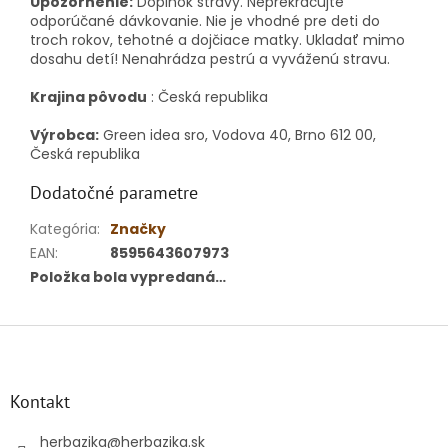
Upozornenie:
Doplnok stravy.
Neprekračujte
odporúčané dávkovanie.
Nie je vhodné pre deti do
troch rokov, tehotné a dojčiace matky.
Ukladať mimo
dosahu detí!
Nenahrádza pestrú a vyváženú stravu.
Krajina pôvodu
: Česká republika
Výrobca:
Green idea sro, Vodova 40, Brno 612 00,
Česká republika
Dodatočné parametre
Kategória
:
Značky
EAN
:
8595643607973
Položka bola vypredaná…
Z
á
p
ä
Kontakt
t
i
herbazika
@
herbazika.sk