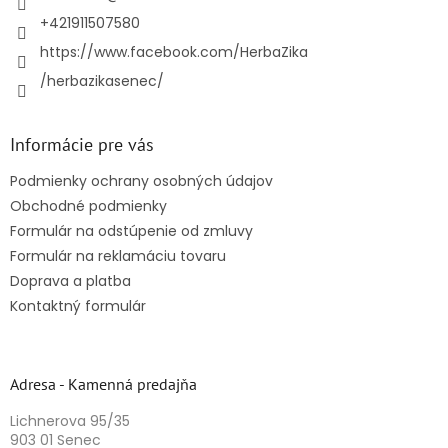
e
+421911507580
https://www.facebook.com/HerbaZika
/herbazikasenec/
Informácie pre vás
Podmienky ochrany osobných údajov
Obchodné podmienky
Formulár na odstúpenie od zmluvy
Formulár na reklamáciu tovaru
Doprava a platba
Kontaktný formulár
Adresa - Kamenná predajňa
Lichnerova 95/35
903 01 Senec