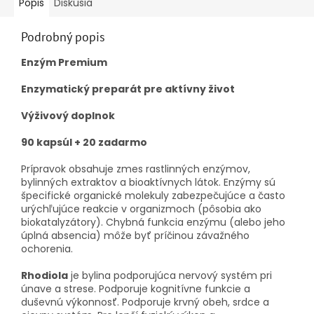
Popis
Diskusia
Podrobný popis
Enzým Premium
Enzymatický preparát pre aktívny život
Výživový doplnok
90 kapsúl + 20 zadarmo
Prípravok obsahuje zmes rastlinných enzýmov,
bylinných extraktov a bioaktívnych látok.
Enzýmy sú
špecifické organické molekuly zabezpečujúce a často
urýchľujúce reakcie v organizmoch (pôsobia ako
biokatalyzátory).
Chybná funkcia enzýmu (alebo jeho
úplná absencia) môže byť príčinou závažného
ochorenia.
Rhodiola
je bylina podporujúca nervový systém pri
únave a strese.
Podporuje kognitívne funkcie a
duševnú výkonnosť.
Podporuje krvný obeh, srdce a