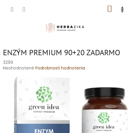
Prejsť
NÁKUP
na
obsah
KOŠÍK
ENZÝM PREMIUM 90+20 ZADARMO
3299
Priemerné
Neohodnotené
Podrobnosti hodnotenia
hodnotenie
produktu
je
0,0
z
5
hviezdičiek.