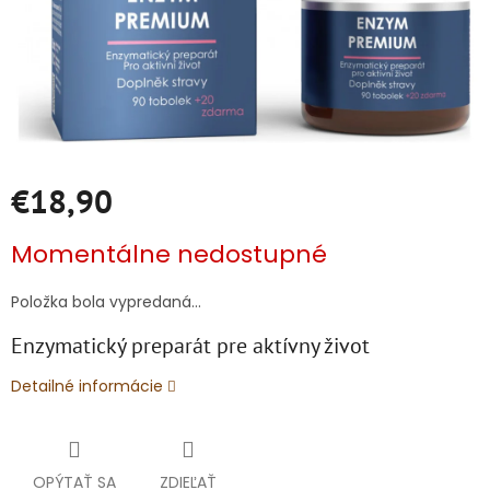
€18,90
Jednotková
Momentálne nedostupné
cena:
Položka bola vypredaná…
Enzymatický preparát pre aktívny život
Detailné informácie
OPÝTAŤ SA
ZDIEĽAŤ