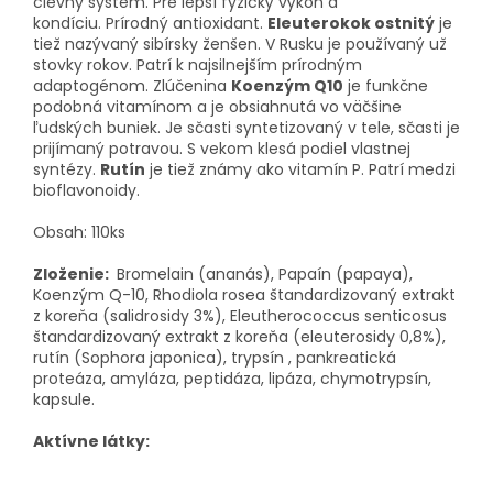
cievny systém.
Pre lepší fyzický výkon a
kondíciu.
Prírodný antioxidant.
Eleuterokok ostnitý
je
tiež nazývaný sibírsky ženšen.
V Rusku je používaný už
stovky rokov.
Patrí k najsilnejším prírodným
adaptogénom.
Zlúčenina
Koenzým Q10
je funkčne
podobná vitamínom a je obsiahnutá vo väčšine
ľudských buniek.
Je sčasti syntetizovaný v tele, sčasti je
prijímaný potravou.
S vekom klesá podiel vlastnej
syntézy.
Rutín
je tiež známy ako vitamín P. Patrí medzi
bioflavonoidy.
Obsah: 110ks
Zloženie:
Bromelain (ananás), Papaín (papaya),
Koenzým Q-10, Rhodiola rosea štandardizovaný extrakt
z koreňa (salidrosidy 3%), Eleutherococcus senticosus
štandardizovaný extrakt z koreňa (eleuterosidy 0,8%),
rutín (Sophora japonica), trypsín , pankreatická
proteáza, amyláza, peptidáza, lipáza, chymotrypsín,
kapsule.
Aktívne látky: