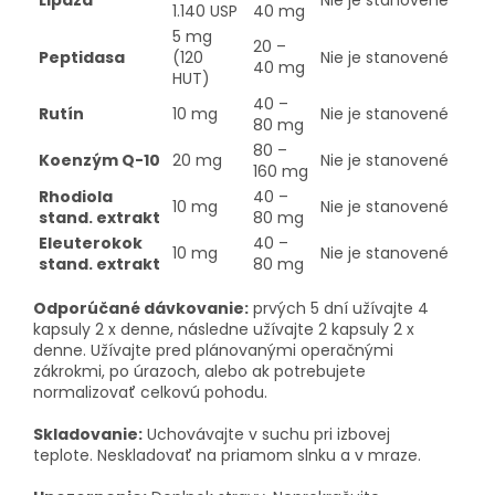
1.140 USP
40 mg
5 mg
20 –
Peptidasa
(120
Nie je stanovené
40 mg
HUT)
40 –
Rutín
10 mg
Nie je stanovené
80 mg
80 –
Koenzým Q-10
20 mg
Nie je stanovené
160 mg
Rhodiola
40 –
10 mg
Nie je stanovené
stand.
extrakt
80 mg
Eleuterokok
40 –
10 mg
Nie je stanovené
stand.
extrakt
80 mg
Odporúčané dávkovanie:
prvých 5 dní užívajte 4
kapsuly 2 x denne, následne užívajte 2 kapsuly 2 x
denne.
Užívajte pred plánovanými operačnými
zákrokmi, po úrazoch, alebo ak potrebujete
normalizovať celkovú pohodu.
Skladovanie:
Uchovávajte v suchu pri izbovej
teplote.
Neskladovať na priamom slnku a v mraze.