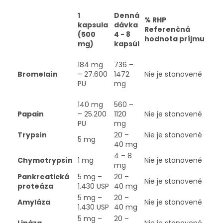
1
Denná
% RHP
kapsula
dávka
Referenčná
(500
4 - 8
hodnota príjmu
mg)
kapsúl
184 mg
736 –
Bromelaín
– 27.600
1472
Nie je stanovené
PU
mg
140 mg
560 –
Papain
– 25.200
1120
Nie je stanovené
PU
mg
Trypsín
20 –
Nie je stanovené
5 mg
40 mg
4 – 8
Chymotrypsín
1 mg
Nie je stanovené
mg
Pankreatická
5 mg –
20 –
Nie je stanovené
proteáza
1.430 USP
40 mg
5 mg –
20 –
Amyláza
Nie je stanovené
1.430 USP
40 mg
5 mg –
20 –
Lipáza
Nie je stanovené