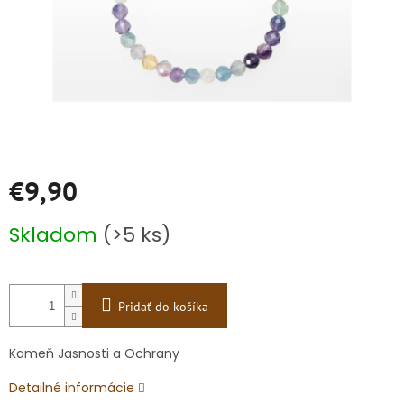
€9,90
Jednotková
Skladom
(>5 ks)
cena:
Pridať do košíka
Kameň Jasnosti a Ochrany
Detailné informácie