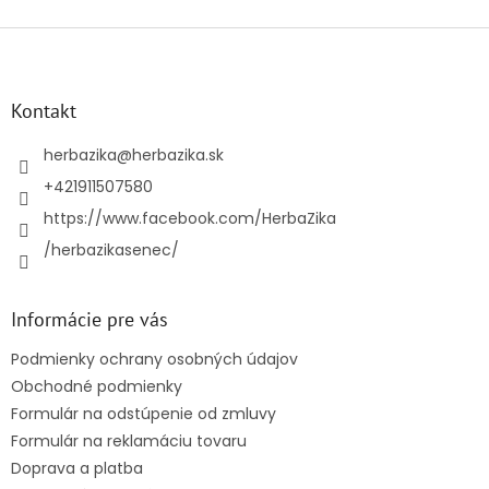
Z
á
p
ä
Kontakt
t
i
herbazika
@
herbazika.sk
e
+421911507580
https://www.facebook.com/HerbaZika
/herbazikasenec/
Informácie pre vás
Podmienky ochrany osobných údajov
Obchodné podmienky
Formulár na odstúpenie od zmluvy
Formulár na reklamáciu tovaru
Doprava a platba