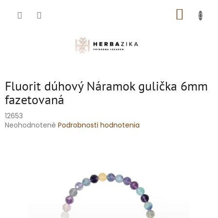
Prejsť
NÁKUP
na
obsah
KOŠÍK
Fluorit dúhový Náramok gulička 6mm
fazetovaná
12653
Priemerné
Neohodnotené
Podrobnosti hodnotenia
hodnotenie
produktu
je
0,0
z
5
hviezdičiek.