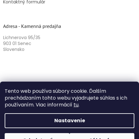
Kontaktný formulár
Adresa - Kamenná predajňa
Lichnerova 95/35
903 01 Senec
Slovensko
Tento web používa súbory cookie. Ďalším
prechádzaním tohto webu vyjadrujete súhlas s ich
používaním. Viac informácií
tu
.
Vytvoril Shoptet
Nastavenie
Copyright 2026
Herbazika
. Všetky práva vyhradené.