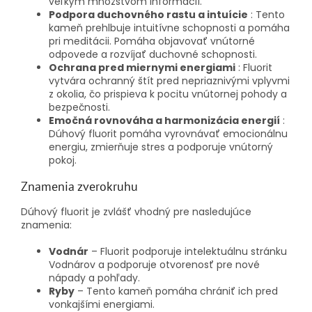
veľkým množstvom informácií.
Podpora duchovného rastu a intuície
: Tento
kameň prehlbuje intuitívne schopnosti a pomáha
pri meditácii. Pomáha objavovať vnútorné
odpovede a rozvíjať duchovné schopnosti.
Ochrana pred miernymi energiami
: Fluorit
vytvára ochranný štít pred nepriaznivými vplyvmi
z okolia, čo prispieva k pocitu vnútornej pohody a
bezpečnosti.
Emočná rovnováha a harmonizácia energií
:
Dúhový fluorit pomáha vyrovnávať emocionálnu
energiu, zmierňuje stres a podporuje vnútorný
pokoj.
Znamenia zverokruhu
Dúhový fluorit je zvlášť vhodný pre nasledujúce
znamenia:
Vodnár
– Fluorit podporuje intelektuálnu stránku
Vodnárov a podporuje otvorenosť pre nové
nápady a pohľady.
Ryby
– Tento kameň pomáha chrániť ich pred
vonkajšími energiami.