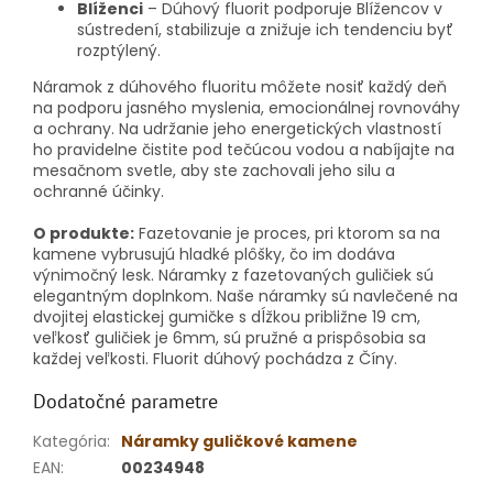
Blíženci
– Dúhový fluorit podporuje Blížencov v
sústredení, stabilizuje a znižuje ich tendenciu byť
rozptýlený.
Náramok z dúhového fluoritu môžete nosiť každý deň
na podporu jasného myslenia, emocionálnej rovnováhy
a ochrany. Na udržanie jeho energetických vlastností
ho pravidelne čistite pod tečúcou vodou a nabíjajte na
mesačnom svetle, aby ste zachovali jeho silu a
ochranné účinky.
O produkte:
Fazetovanie je proces, pri ktorom sa na
kamene vybrusujú hladké plôšky, čo im dodáva
výnimočný lesk. Náramky z fazetovaných guličiek sú
elegantným doplnkom. Naše náramky sú navlečené na
dvojitej elastickej gumičke s dĺžkou približne 19 cm,
veľkosť guličiek je 6mm, sú pružné a prispôsobia sa
každej veľkosti. Fluorit dúhový pochádza z Číny.
Dodatočné parametre
Kategória
:
Náramky guličkové kamene
EAN
:
00234948