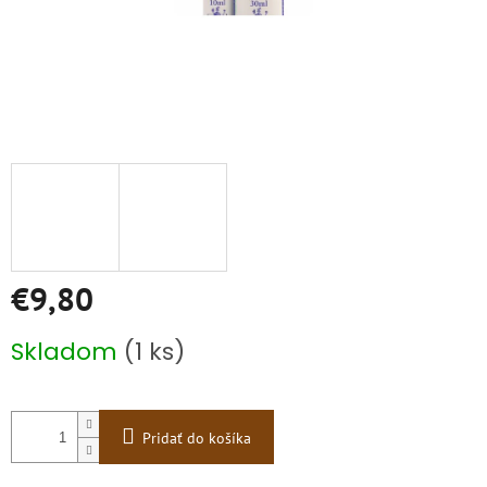
€9,80
Jednotková
Skladom
(1 ks)
cena:
Pridať do košíka