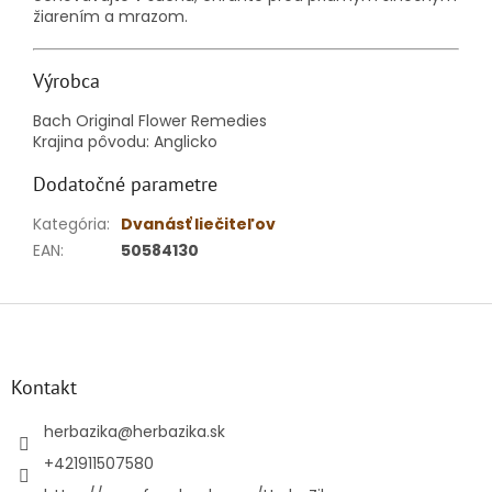
žiarením a mrazom.
Výrobca
Bach Original Flower Remedies
Krajina pôvodu: Anglicko
Dodatočné parametre
Kategória
:
Dvanásť liečiteľov
EAN
:
50584130
Z
á
p
ä
Kontakt
t
i
herbazika
@
herbazika.sk
e
+421911507580