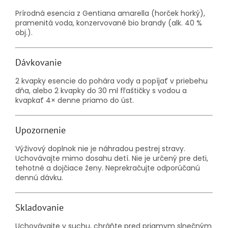
Prírodná esencia z Gentiana amarella (horček horký),
pramenitá voda, konzervované bio brandy (alk. 40 %
obj.).
Dávkovanie
2 kvapky esencie do pohára vody a popíjať v priebehu
dňa, alebo 2 kvapky do 30 ml fľaštičky s vodou a
kvapkať 4× denne priamo do úst.
Upozornenie
Výživový doplnok nie je náhradou pestrej stravy.
Uchovávajte mimo dosahu detí. Nie je určený pre deti,
tehotné a dojčiace ženy. Neprekračujte odporúčanú
dennú dávku.
Skladovanie
Uchovávajte v suchu, chráňte pred priamym slnečným