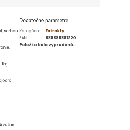
Dodatočné parametre
l, sorban
Kategória
:
Extrakty
EAN
:
888888881220
Položka bola vypredaná…
anie,
 1kg
ojoch:
drvotné