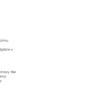
nizmu
ájdete v
travy.
Nie
mimo
a