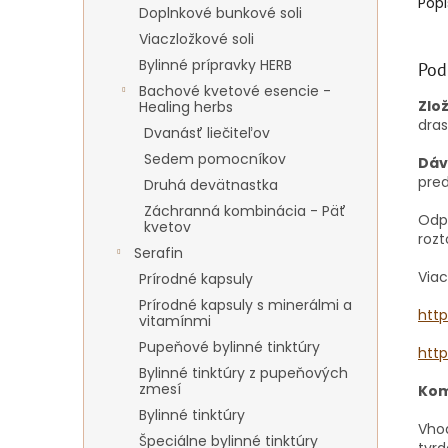
Popi
Doplnkové bunkové soli
Viaczložkové soli
Bylinné prípravky HERB
Pod
Bachové kvetové esencie -
Zlo
Healing herbs
dras
Dvanásť liečiteľov
Sedem pomocníkov
Dáv
pred
Druhá devätnastka
Záchranná kombinácia - Päť
Odp
kvetov
rozt
Serafin
Viac
Prírodné kapsuly
Prírodné kapsuly s minerálmi a
htt
vitamínmi
Pupeňové bylinné tinktúry
htt
Bylinné tinktúry z pupeňových
zmesí
Kom
Bylinné tinktúry
Vhod
Špeciálne bylinné tinktúry
tvrd