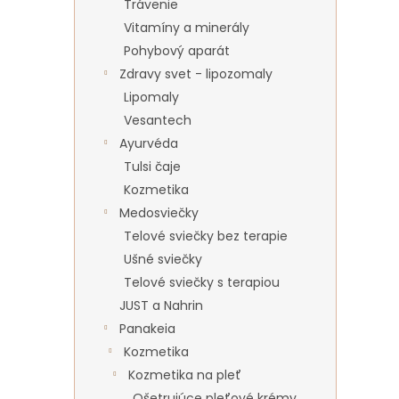
Trávenie
Vitamíny a minerály
Pohybový aparát
Zdravy svet - lipozomaly
Lipomaly
Vesantech
Ayurvéda
Tulsi čaje
Kozmetika
Medosviečky
Telové sviečky bez terapie
Ušné sviečky
Telové sviečky s terapiou
JUST a Nahrin
Panakeia
Kozmetika
Kozmetika na pleť
Ošetrujúce pleťové krémy