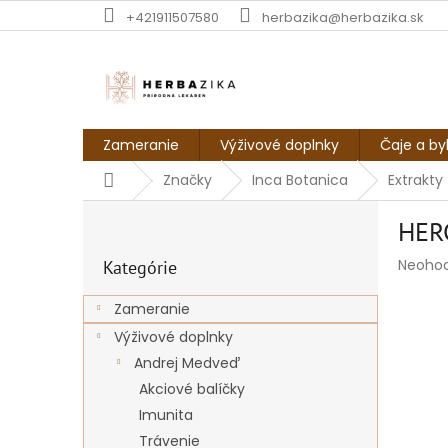
Prejsť
+421911507580
herbazika@herbazika.sk
na
obsah
Zameranie
Výživové doplnky
Čaje a by
Domov
Značky
Inca Botanica
Extrakty
B
HER
o
Preskočiť
č
Prieme
Neoho
Kategórie
kategórie
n
hodnot
ý
produk
Zameranie
p
je
Výživové doplnky
a
0,0
z
n
Andrej Medveď
5
e
Akciové balíčky
hviezdi
l
Imunita
Trávenie