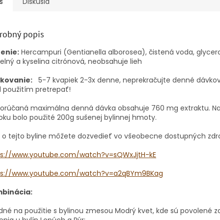
s
Diskusia
robný popis
ženie:
Hercampuri (Gentianella alborosea), čistená voda, glycero
elný a kyselina citrónová, neobsahuje lieh
kovanie:
5-7 kvapiek 2-3x denne, neprekračujte denné dávkov
 použitím pretrepať!
orúčaná maximálna denná dávka obsahuje 760 mg extraktu.
Na
oku bolo použité 200g sušenej bylinnej hmoty.
 o tejto byline môžete dozvedieť vo všeobecne dostupných zdr
ps://www.youtube.com/watch?v=sQWxJjtH-kE
ps://www.youtube.com/watch?v=a2qBYm9BKag
binácia:
né na použitie s bylinou zmesou Modrý kvet, kde sú povolené z
enia u bylín Lopúch a Pýr: