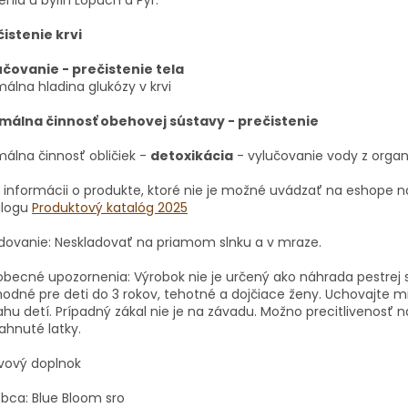
istenie krvi
učovanie - prečistenie tela
álna hladina glukózy v krvi
málna činnosť obehovej sústavy - prečistenie
álna činnosť obličiek -
detoxikácia
- vylučovanie vody z orga
 informácii o produkte, ktoré nie je možné uvádzať na eshope n
alogu
Produktový katalóg 2025
dovanie: Neskladovať na priamom slnku a v mraze.
becné upozornenia: Výrobok nie je určený ako náhrada pestrej s
hodné pre deti do 3 rokov, tehotné a dojčiace ženy.
Uchovajte 
hu detí.
Prípadný zákal nie je na závadu.
Možno precitlivenosť n
ahnuté latky.
ivový doplnok
bca: Blue Bloom sro