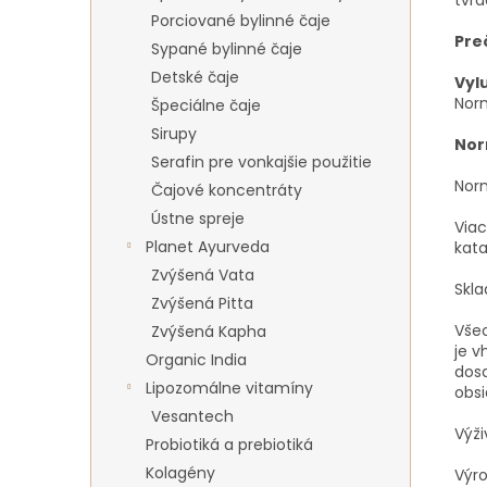
Porciované bylinné čaje
Preč
Sypané bylinné čaje
Detské čaje
Vyl
Norm
Špeciálne čaje
Sirupy
Nor
Serafin pre vonkajšie použitie
Norm
Čajové koncentráty
Ústne spreje
Viac
Planet Ayurveda
kat
Zvýšená Vata
Skla
Zvýšená Pitta
Všeo
Zvýšená Kapha
je v
Organic India
dosa
Lipozomálne vitamíny
obsi
Vesantech
Výž
Probiotiká a prebiotiká
Kolagény
Výro