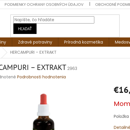
PODMIENKY OCHRANY OSOBNÝCH ÚDAJOV
OBCHODNÉ PODMI
HĽADAŤ
liny
Zdravé potraviny
Prírodná kozmetika
Medosv
HERCAMPURI – EXTRAKT
CAMPURI – EXTRAKT
2963
rné
dnotené
Podrobnosti hodnotenia
enie
€16
tu
Jednotko
Mome
cena:
čiek.
Položka
Detailn