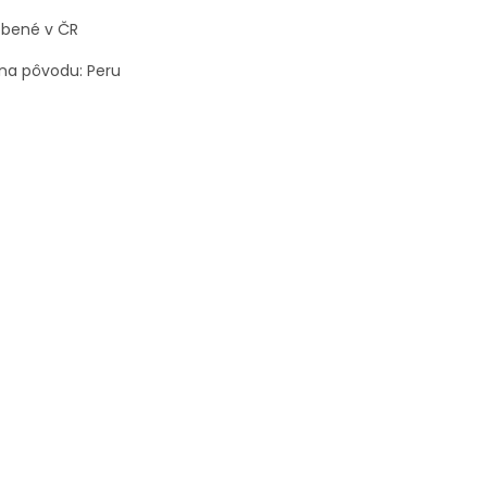
obené v ČR
ina pôvodu: Peru