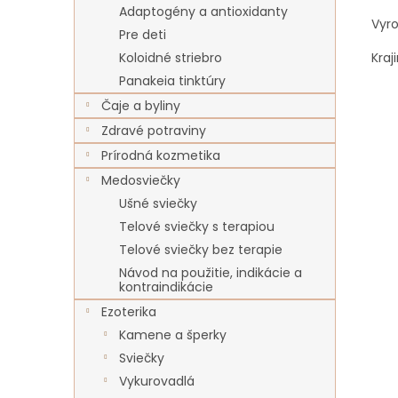
Adaptogény a antioxidanty
Vyr
Pre deti
Kraj
Koloidné striebro
Panakeia tinktúry
Čaje a byliny
Zdravé potraviny
Prírodná kozmetika
Medosviečky
Ušné sviečky
Telové sviečky s terapiou
Telové sviečky bez terapie
Návod na použitie, indikácie a
kontraindikácie
Ezoterika
Kamene a šperky
Sviečky
Vykurovadlá