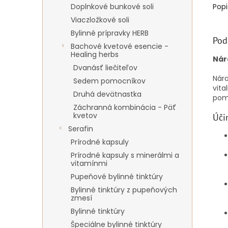
Doplnkové bunkové soli
Popi
Viaczložkové soli
Bylinné prípravky HERB
Pod
Bachové kvetové esencie -
Healing herbs
Nár
Dvanásť liečiteľov
Nára
Sedem pomocníkov
vita
Druhá devätnastka
pomá
Záchranná kombinácia - Päť
kvetov
Úči
Serafin
Prírodné kapsuly
Prírodné kapsuly s minerálmi a
vitamínmi
Pupeňové bylinné tinktúry
Bylinné tinktúry z pupeňových
zmesí
Bylinné tinktúry
Špeciálne bylinné tinktúry