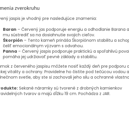
menia zverokruhu
ený jaspis je vhodný pre nasledujúce znamenia:
Baran
– Červený jas podporuje energiu a odhodlanie Barana
mu sústrediť sa na dosiahnutie svojich cieľov.
Škorpión
– Tento kameň prináša Škorpiónom stabilitu a scho
čeliť emocionálnym výzvam s odvahou.
Panna
– Červený jaspis podporuje praktickú a spoľahlivú pov
pomáha jej udržiavať pevné základy a stabilitu.
amok z červeného jaspisu môžete nosiť každý deň pre podporu 
ckej vitality a ochrany. Pravidelne ho čistite pod tečúcou vodou a
lnečnom svetle, aby ste si zachovali jeho silu a ochranné vlastno
rodukte:
Sekané náramky sú tvorené z drobných kamienkov
avidelných tvarov a majú dĺžku 19 cm.
Pochádza z JAR.