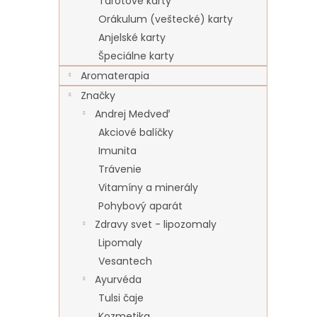
Tarotové karty
Orákulum (veštecké) karty
Anjelské karty
Špeciálne karty
Aromaterapia
Značky
Andrej Medveď
Akciové balíčky
Imunita
Trávenie
Vitamíny a minerály
Pohybový aparát
Zdravy svet - lipozomaly
Lipomaly
Vesantech
Ayurvéda
Tulsi čaje
Kozmetika