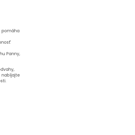
 a pomáha
pnosť
ahu Panny,
odvahy,
 nabíjajte
sti.