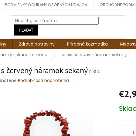
PODMIENKY OCHRANY OSOBNÝCH ÚDAJOV
OBCHODNÉ PODMI
HĽADAŤ
liny
Zdravé potraviny
Prírodná kozmetika
Medosv
ramky sekané kamene
Jaspis červený náramok sekaný
is červený náramok sekaný
12390
rné
dnotené
Podrobnosti hodnotenia
enie
€2,
tu
Jednotko
Skl
cena:
čiek.