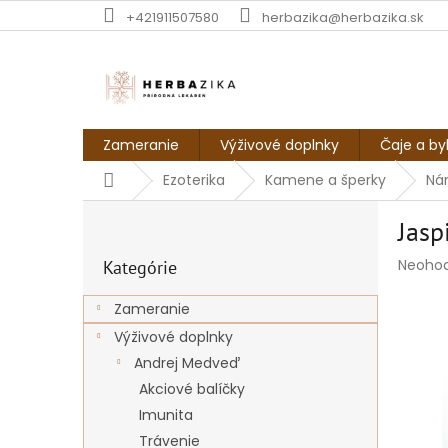
Prejsť
+421911507580
herbazika@herbazika.sk
na
obsah
Zameranie
Výživové doplnky
Čaje a by
Domov
Ezoterika
Kamene a šperky
Ná
B
Jasp
o
Preskočiť
č
Prieme
Neoho
Kategórie
kategórie
n
hodnot
ý
produk
Zameranie
p
je
Výživové doplnky
a
0,0
z
n
Andrej Medveď
5
e
Akciové balíčky
hviezdi
l
Imunita
Trávenie