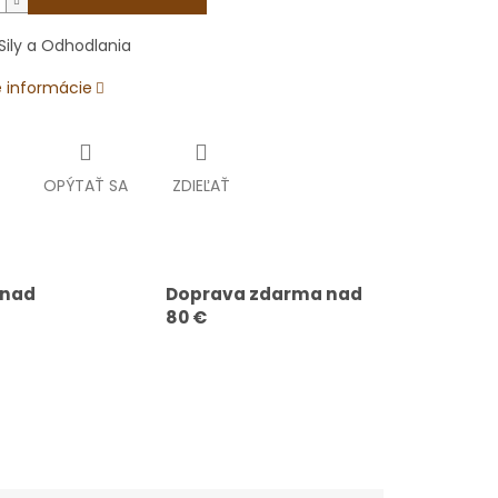
ily a Odhodlania
é informácie
OPÝTAŤ SA
ZDIEĽAŤ
 nad
Doprava zdarma nad
80 €