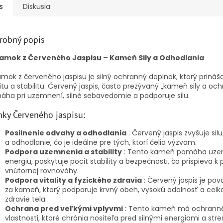
s
Diskusia
robný popis
amok z Červeného Jaspisu – Kameň Sily a Odhodlania
mok z červeného jaspisu je silný ochranný doplnok, ktorý prináša
litu a stabilitu. Červený jaspis, často prezývaný „kameň sily a och
ha pri uzemnení, silné sebavedomie a podporuje silu.
nky Červeného jaspisu:
Posilnenie odvahy a odhodlania
: Červený jaspis zvyšuje sil
a odhodlanie, čo je ideálne pre tých, ktorí čelia výzvam.
Podpora uzemnenia a stability
: Tento kameň pomáha uze
energiu, poskytuje pocit stability a bezpečnosti, čo prispieva k 
vnútornej rovnováhy.
Podpora vitality a fyzického zdravia
: Červený jaspis je po
za kameň, ktorý podporuje krvný obeh, vysokú odolnosť a celk
zdravie tela.
Ochrana pred veľkými vplyvmi
: Tento kameň má ochrann
vlastnosti, ktoré chránia nositeľa pred silnými energiami a str