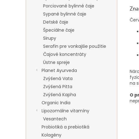
Porciované bylinné čaje
Zna
Sypané bylinné čaje
Červ
Detské čaje
Špeciálne čaje
Sirupy
Serafin pre vonkajšie použitie
Čajové koncentráty
Ústne spreje
Planet Ayurveda
Nár
fyzi
Zvýšená Vata
na s
Zvýšená Pitta
Zvýšená Kapha
O p
nepr
Organic India
Lipozomálne vitamíny
Vesantech
Probiotiká a prebiotiká
Kolagény