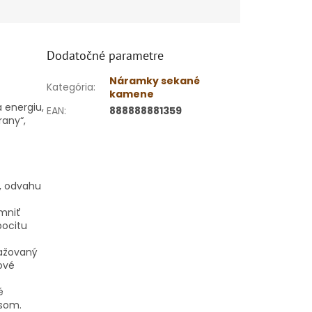
Dodatočné parametre
Náramky sekané
Kategória
:
kamene
 energiu,
EAN
:
888888881359
rany“,
u, odvahu
mniť
pocitu
važovaný
ové
é
esom.