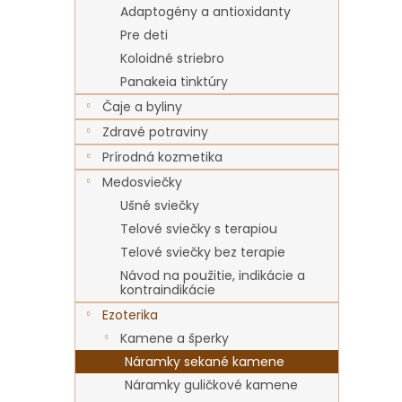
Adaptogény a antioxidanty
Pre deti
Koloidné striebro
Panakeia tinktúry
Čaje a byliny
Zdravé potraviny
Prírodná kozmetika
Medosviečky
Ušné sviečky
Telové sviečky s terapiou
Telové sviečky bez terapie
Návod na použitie, indikácie a
kontraindikácie
Ezoterika
Kamene a šperky
Náramky sekané kamene
Náramky guličkové kamene