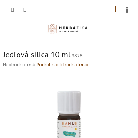
Prejsť
NÁKUP
na
obsah
KOŠÍK
Jedľová silica 10 ml
3878
Priemerné
Neohodnotené
Podrobnosti hodnotenia
hodnotenie
produktu
je
0,0
z
5
hviezdičiek.