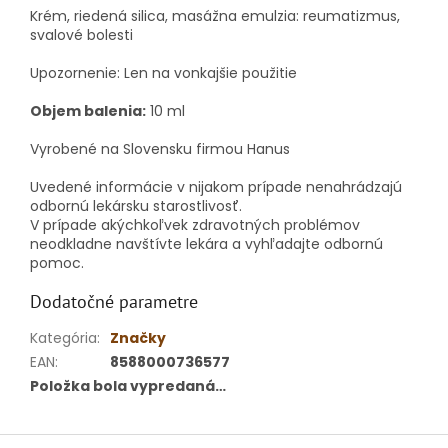
Krém, riedená silica, masážna emulzia:
reumatizmus,
svalové bolesti
Upozornenie:
Len na vonkajšie použitie
Objem balenia:
10 ml
Vyrobené na Slovensku firmou Hanus
Uvedené informácie v nijakom prípade nenahrádzajú
odbornú lekársku starostlivosť.
V prípade akýchkoľvek zdravotných problémov
neodkladne navštívte lekára a vyhľadajte odbornú
pomoc.
Dodatočné parametre
Kategória
:
Značky
EAN
:
8588000736577
Položka bola vypredaná…
Z