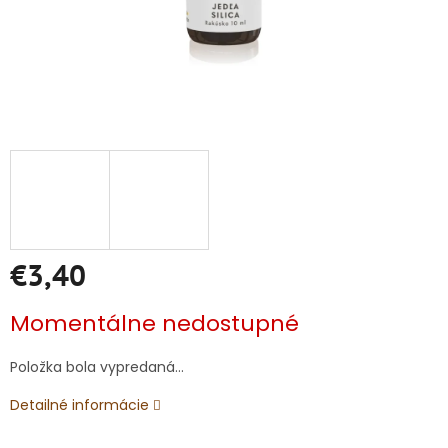
€3,40
Jednotková
Momentálne nedostupné
cena:
Položka bola vypredaná…
Detailné informácie