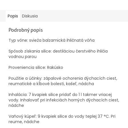
Popis
Diskusia
Podrobný popis
Typ vône:
svieža balzamická ihličnatá vôňa
Spôsob získania silice:
destiláciou čerstvého ihličia
vodnou parou
Proveniencia silice:
Rakúsko
Použitie a účinky:
zápalové ochorenia dýchacích ciest,
reumatické a kĺbové bolesti, kašeľ, nádcha
Inhalácia:
7 kvapiek silice pridať do 1 l takmer vriacej
vody. Inhalovať pri infekciách horných dýchacích ciest,
nádche
Vaňový kúpeľ:
9 kvapiek silice do vody teplej 37 °C. Pri
reume, nádche