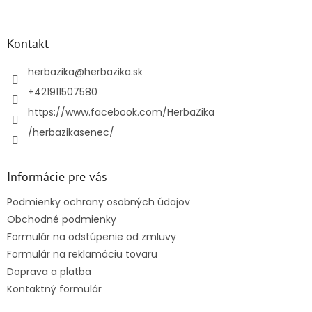
á
p
ä
Kontakt
t
i
herbazika
@
herbazika.sk
e
+421911507580
https://www.facebook.com/HerbaZika
/herbazikasenec/
Informácie pre vás
Podmienky ochrany osobných údajov
Obchodné podmienky
Formulár na odstúpenie od zmluvy
Formulár na reklamáciu tovaru
Doprava a platba
Kontaktný formulár