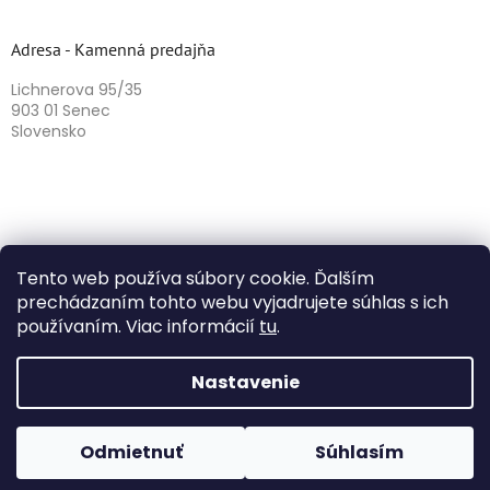
Adresa - Kamenná predajňa
Lichnerova 95/35
903 01 Senec
Slovensko
Tento web používa súbory cookie. Ďalším
prechádzaním tohto webu vyjadrujete súhlas s ich
používaním. Viac informácií
tu
.
Vytvoril Shoptet
Nastavenie
Copyright 2026
Herbazika
. Všetky práva vyhradené.
Odmietnuť
Súhlasím
Upraviť nastavenie cookies