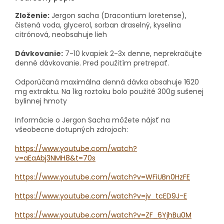
Zloženie:
Jergon sacha (Dracontium loretense),
čistená voda, glycerol, sorban draselný, kyselina
citrónová, neobsahuje lieh
Dávkovanie:
7-10 kvapiek 2-3x denne, neprekračujte
denné dávkovanie.
Pred použitím pretrepať.
Odporúčaná maximálna denná dávka obsahuje 1620
mg extraktu.
Na 1kg roztoku bolo použité 300g sušenej
bylinnej hmoty
Informácie o Jergon Sacha môžete nájsť na
všeobecne dotupných zdrojoch:
https://www.youtube.com/watch?
v=aEaAbj3NMH8&t=70s
https://www.youtube.com/watch?v=WFiUBn0HzFE
https://www.youtube.com/watch?v=jv_tcED9J-E
https://www.youtube.com/watch?v=ZF_6YjhBu0M