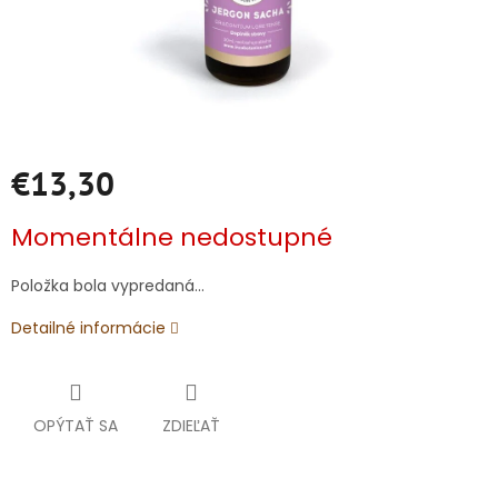
€13,30
Jednotková
Momentálne nedostupné
cena:
Položka bola vypredaná…
Detailné informácie
OPÝTAŤ SA
ZDIEĽAŤ