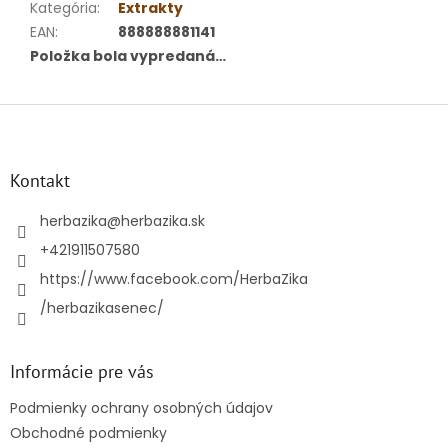
Kategória
:
Extrakty
EAN
:
888888881141
Položka bola vypredaná…
Z
á
p
ä
Kontakt
t
i
herbazika
@
herbazika.sk
e
+421911507580
https://www.facebook.com/HerbaZika
/herbazikasenec/
Informácie pre vás
Podmienky ochrany osobných údajov
Obchodné podmienky