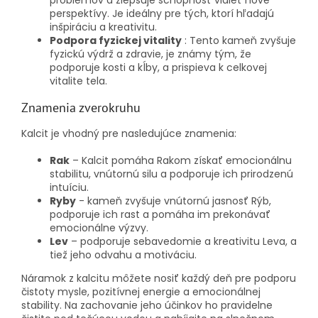
problémov a zlepšuje schopnosť vidieť nové
perspektívy. Je ideálny pre tých, ktorí hľadajú
inšpiráciu a kreativitu.
Podpora fyzickej vitality
: Tento kameň zvyšuje
fyzickú výdrž a zdravie, je známy tým, že
podporuje kosti a kĺby, a prispieva k celkovej
vitalite tela.
Znamenia zverokruhu
Kalcit je vhodný pre nasledujúce znamenia:
Rak
– Kalcit pomáha Rakom získať emocionálnu
stabilitu, vnútornú silu a podporuje ich prirodzenú
intuíciu.
Ryby
- kameň zvyšuje vnútornú jasnosť Rýb,
podporuje ich rast a pomáha im prekonávať
emocionálne výzvy.
Lev
– podporuje sebavedomie a kreativitu Leva, a
tiež jeho odvahu a motiváciu.
Náramok z kalcitu môžete nosiť každý deň pre podporu
čistoty mysle, pozitívnej energie a emocionálnej
stability. Na zachovanie jeho účinkov ho pravidelne