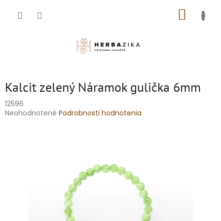
Prejsť
NÁKUP
na
obsah
KOŠÍK
Kalcit zelený Náramok gulička 6mm
12596
Priemerné
Neohodnotené
Podrobnosti hodnotenia
hodnotenie
produktu
je
0,0
z
5
hviezdičiek.