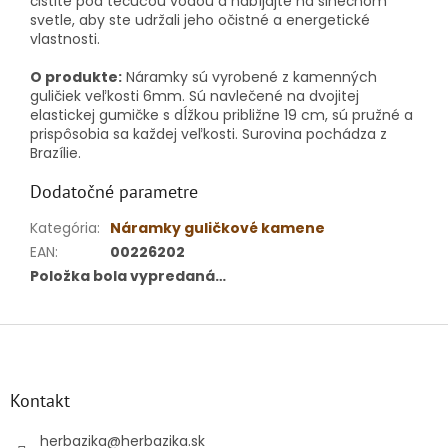
čistite pod tečúcou vodou a nabíjajte na slnečnom
svetle, aby ste udržali jeho očistné a energetické
vlastnosti.
O produkte:
Náramky sú vyrobené z kamenných
guličiek veľkosti 6mm. Sú navlečené na dvojitej
elastickej gumičke s dĺžkou približne 19 cm, sú pružné a
prispôsobia sa každej veľkosti. Surovina pochádza z
Brazílie.
Dodatočné parametre
Kategória
:
Náramky guličkové kamene
EAN
:
00226202
Položka bola vypredaná…
Z
á
p
ä
Kontakt
t
i
herbazika
@
herbazika.sk